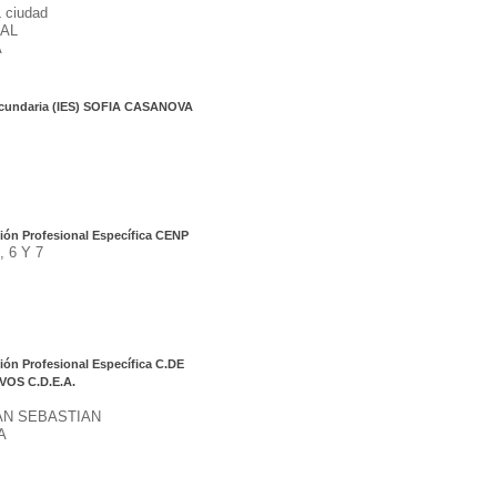
ciudad
AL
A
Secundaria (IES) SOFIA CASANOVA
ión Profesional Específica CENP
 6 Y 7
ión Profesional Específica C.DE
OS C.D.E.A.
AN SEBASTIAN
A