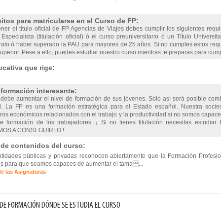
itos para matricularse en el Curso de FP:
ner el título oficial de FP Agencias de Viajes debes cumplir los siguientes requ
Especialista (titulación oficial) ó el curso preuniversitario ó un Título Univer
erato ó haber superado la PAU para mayores de 25 años. Si no cumples estos req
perior. Pese a ello, puedes estudiar nuestro curso mientras te preparas para cumpli
cativa que rige:
nformación interesante:
debe aumentar el nivel de formación de sus jóvenes. Sólo así será posible comb
d. La FP es una formación estratégica para el Estado español. Nuestra soc
os económicos relacionados con el trabajo y la productividad si no somos capaces
e formación de los trabajadores. ¡ Si no tienes titulación necesitas estudia
OS A CONSEGUIRLO !
 de contenidos del curso:
ntidades públicas y privadas reconocen abiertamente que la Formación Profesio
s para que seamos capaces de aumentar el tama...
de las Asignaturas
DE FORMACIÓN DÓNDE SE ESTUDIA EL CURSO