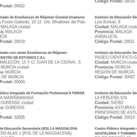
Código Postal:
28016
Postal:
28922
rivado de Enseñanzas de Régimen General Unamuno
Instituto de Educación Se
a Fuster Gallardo, 10 12. Urb. Miraflores del Palo
Luis Buñuel, 8
MALAGA ciudad
Ciudad:
MALAGA ciud
ia:
MALAGA
Provincia:
MALAGA
CÍA
ANDALUCÍA
Postal:
29018
Código Postal:
29011
rivado con varias Enseñanzas de Régimen
Instituto de Educación S
PASEO CIENTIFICO G
CENTRO DE ESTUDIOS C.E.I.
ALECÓN, 15 Y C/ JUAN DE LA CIERVA , 5
Ciudad:
MURCIA ciuda
MURCIA ciudad
Provincia:
MURCIA
ia:
MURCIA
REGIÓN DE MURCIA
 DE MURCIA
Código Postal:
30007
Postal:
30004
úblico Integrado de Formación Profesional A FARIXA
Instituto de Educación S
XA MARIÑAMANSA
LA FERLERA,S/N
OURENSE ciudad
Ciudad:
SIERO
ia:
OURENSE
Provincia:
ASTURIAS
A
PRINCIPADO DE AST
Postal:
32005
Código Postal:
33510
o de Educación Secundaria (IES) LA MAGDALENA
Centro Público Integrado
DO ALAS 1 (POL.DE LA MAGDALENA)
HOSTELERIA Y TURISMO