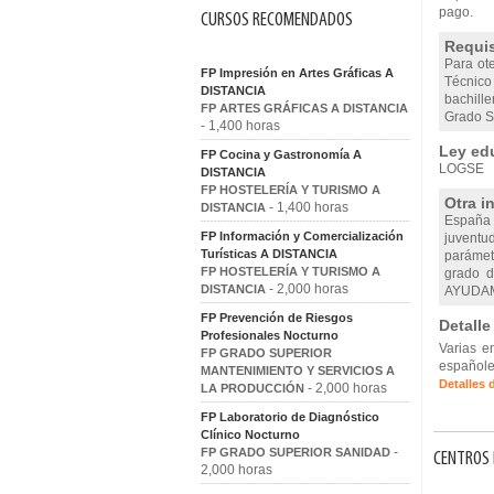
pago.
CURSOS RECOMENDADOS
Requis
Para ote
FP Impresión en Artes Gráficas A
Técnico 
DISTANCIA
bachill
FP ARTES GRÁFICAS A DISTANCIA
Grado Su
- 1,400 horas
Ley edu
FP Cocina y Gastronomía A
LOGSE
DISTANCIA
FP HOSTELERÍA Y TURISMO A
Otra i
- 1,400 horas
DISTANCIA
España 
FP Información y Comercialización
juventu
Turísticas A DISTANCIA
parámetr
FP HOSTELERÍA Y TURISMO A
grado d
- 2,000 horas
DISTANCIA
AYUDAM
FP Prevención de Riesgos
Detalle
Profesionales Nocturno
Varias e
FP GRADO SUPERIOR
españole
MANTENIMIENTO Y SERVICIOS A
Detalles 
- 2,000 horas
LA PRODUCCIÓN
FP Laboratorio de Diagnóstico
Clínico Nocturno
-
FP GRADO SUPERIOR SANIDAD
CENTROS 
2,000 horas