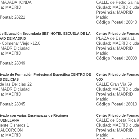
MAJADAHONDA
CALLE de Pedro Salina
ia:
MADRID
Ciudad:
MADRID ciuda
Provincia:
MADRID
Postal:
28221
Madrid
Código Postal:
28043
o de Educación Secundaria (IES) HOTEL ESCUELA DE LA
Centro Privado de Formac
PLAZA de España 11
AD DE MADRID
 Colmenar Viejo k12.8
Ciudad:
MADRID ciuda
MADRID ciudad
Provincia:
MADRID
ia:
MADRID
Madrid
Código Postal:
28008
Postal:
28049
rivado de Formación Profesional Específica CENTRO DE
Centro Privado de Formac
S DELICIAS
VOX
e las Delicias 22
CALLE Gran Vía 59
MADRID ciudad
Ciudad:
MADRID ciuda
ia:
MADRID
Provincia:
MADRID
Madrid
Postal:
28045
Código Postal:
28013
rivado con varias Enseñanzas de Régimen
Centro Privado de Formac
CALLE de Costa Rica 9
 FUENLLANA
ente Cisneros 1
Ciudad:
MADRID ciuda
ALCORCON
Provincia:
MADRID
ia:
MADRID
Madrid