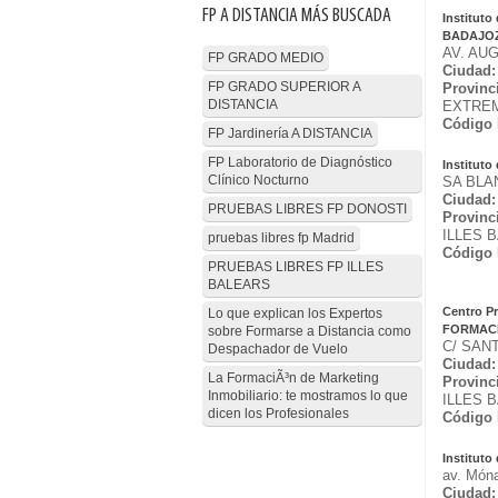
FP A DISTANCIA MÁS BUSCADA
Institut
BADAJO
AV. AU
FP GRADO MEDIO
Ciudad:
FP GRADO SUPERIOR A
Provinc
DISTANCIA
EXTRE
Código 
FP Jardinería A DISTANCIA
FP Laboratorio de Diagnóstico
Institut
Clínico Nocturno
SA BLA
Ciudad:
PRUEBAS LIBRES FP DONOSTI
Provinc
ILLES 
pruebas libres fp Madrid
Código 
PRUEBAS LIBRES FP ILLES
BALEARS
Centro P
Lo que explican los Expertos
FORMAC
sobre Formarse a Distancia como
C/ SAN
Despachador de Vuelo
Ciudad:
La FormaciÃ³n de Marketing
Provinc
Inmobiliario: te mostramos lo que
ILLES 
dicen los Profesionales
Código 
Instituto
av. Món
Ciudad: