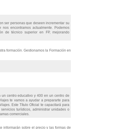
eben ser personas que deseen incrementar su
que nos encontramos actualmente. Podemos
ción de técnico superior en FP, mejorando
estra formación. Gestionamos la Formación en
 un centro educativo y 400 en un centro de
Viajes te vamos a ayudar a prepararte para
ajes. Este Título Oficial te capacitará para
ervicios turísticos, administrar unidades o
gramas comerciales.
te informarán sobre el precio y las formas de