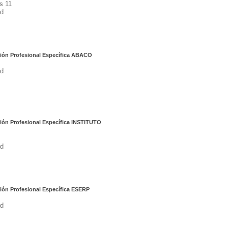
s 11
d
ión Profesional Específica ABACO
d
ión Profesional Específica INSTITUTO
d
ión Profesional Específica ESERP
d