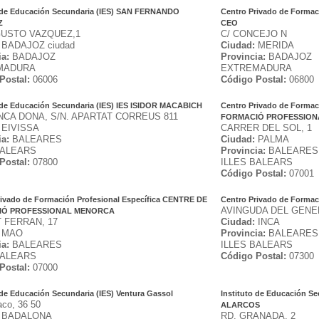
o de Educación Secundaria (IES) SAN FERNANDO
Centro Privado de Formac
Z
CEO
GUSTO VAZQUEZ,1
C/ CONCEJO N
BADAJOZ ciudad
Ciudad:
MERIDA
ia:
BADAJOZ
Provincia:
BADAJOZ
MADURA
EXTREMADURA
Postal:
06006
Código Postal:
06800
o de Educación Secundaria (IES) IES ISIDOR MACABICH
Centro Privado de Formac
NCA DONA, S/N. APARTAT CORREUS 811
FORMACIÓ PROFESSION
EIVISSA
CARRER DEL SOL, 1
ia:
BALEARES
Ciudad:
PALMA
BALEARS
Provincia:
BALEARES
Postal:
07800
ILLES BALEARS
Código Postal:
07001
rivado de Formación Profesional Específica CENTRE DE
Centro Privado de Formac
AVINGUDA DEL GENE
IÓ PROFESSIONAL MENORCA
T FERRAN, 17
Ciudad:
INCA
MAO
Provincia:
BALEARES
ia:
BALEARES
ILLES BALEARS
BALEARS
Código Postal:
07300
Postal:
07000
 de Educación Secundaria (IES) Ventura Gassol
Instituto de Educación S
aco, 36 50
ALARCOS
BADALONA
RD. GRANADA, 2