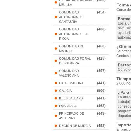
(380)
CIUDAD AUTONOMA DE
Forma 
MELILLA
Curso de
(454)
COMUNIDAD
AUTÓNOMA DE
Formac
CANTABRIA
Los alu
nivel d
(408)
COMUNIDAD
ayudart
AUTÓNOMA DE LA
automáti
RIOJA
(460)
¿Ofrec
COMUNIDAD DE
MADRID
Se ofrec
Centros 
(425)
COMUNIDAD FORAL
DE NAVARRA
Person
Curso de
(497)
COMUNIDAD
VALENCIANA
Tiempo 
(441)
EXTREMADURA
2,000 ho
(506)
GALICIA
¿Para 
La dura
(441)
ILLES BALEARS
trabajo
(463)
PAÍS VASCO
consegui
program
(443)
PRINCIPADO DE
departam
ASTURIAS
Importe
(453)
REGIÓN DE MURCIA
El precio