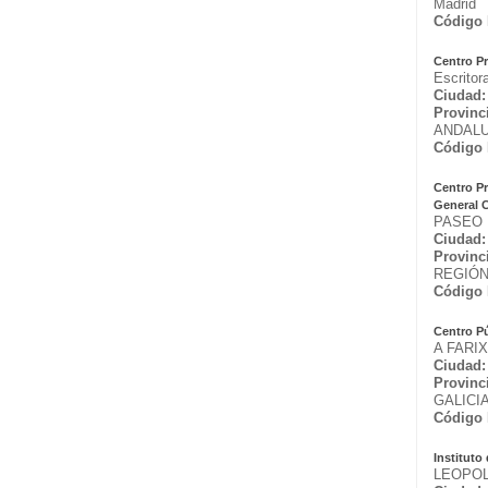
Madrid
Código 
Centro P
Escritor
Ciudad:
Provinc
ANDALU
Código 
Centro P
General 
PASEO M
Ciudad:
Provinc
REGIÓN
Código 
Centro P
A FARI
Ciudad:
Provinc
GALICI
Código 
Institut
LEOPOL