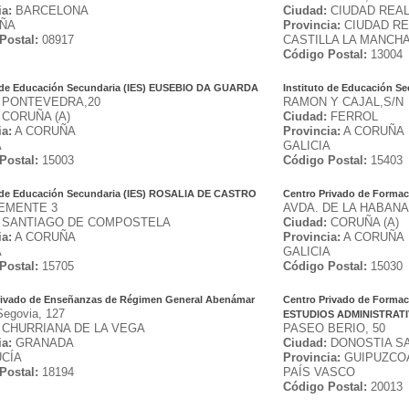
ia:
BARCELONA
Ciudad:
CIUDAD REAL 
UÑA
Provincia:
CIUDAD RE
Postal:
08917
CASTILLA LA MANCH
Código Postal:
13004
o de Educación Secundaria (IES) EUSEBIO DA GUARDA
Instituto de Educación 
 PONTEVEDRA,20
RAMON Y CAJAL,S/N
CORUÑA (A)
Ciudad:
FERROL
ia:
A CORUÑA
Provincia:
A CORUÑA
A
GALICIA
Postal:
15003
Código Postal:
15403
o de Educación Secundaria (IES) ROSALIA DE CASTRO
Centro Privado de Formac
EMENTE 3
AVDA. DE LA HABANA,
SANTIAGO DE COMPOSTELA
Ciudad:
CORUÑA (A)
ia:
A CORUÑA
Provincia:
A CORUÑA
A
GALICIA
Postal:
15705
Código Postal:
15030
rivado de Enseñanzas de Régimen General Abenámar
Centro Privado de Formac
Segovia, 127
ESTUDIOS ADMINISTRATIV
CHURRIANA DE LA VEGA
PASEO BERIO, 50
ia:
GRANADA
Ciudad:
DONOSTIA S
CÍA
Provincia:
GUIPUZCO
Postal:
18194
PAÍS VASCO
Código Postal:
20013