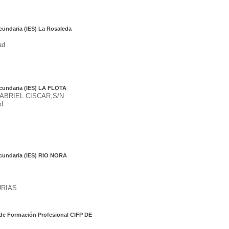
cundaria (IES) La Rosaleda
ad
ecundaria (IES) LA FLOTA
ABRIEL CISCAR,S/N
d
ecundaria (IES) RIO NORA
URIAS
 de Formación Profesional CIFP DE