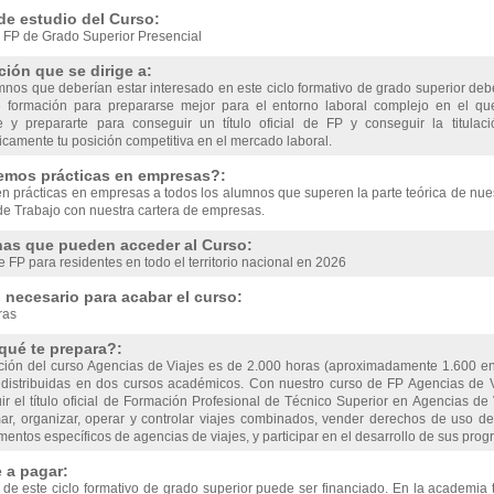
de estudio del Curso:
 FP de Grado Superior Presencial
ión que se dirige a:
mnos que deberían estar interesado en este ciclo formativo de grado superior d
e formación para prepararse mejor para el entorno laboral complejo en el 
e y prepararte para conseguir un título oficial de FP y conseguir la titula
camente tu posición competitiva en el mercado laboral.
emos prácticas en empresas?:
en prácticas en empresas a todos los alumnos que superen la parte teórica de nu
de Trabajo con nuestra cartera de empresas.
as que pueden acceder al Curso:
 FP para residentes en todo el territorio nacional en 2026
necesario para acabar el curso:
ras
qué te prepara?:
ción del curso Agencias de Viajes es de 2.000 horas (aproximadamente 1.600 en
) distribuidas en dos cursos académicos. Con nuestro curso de FP Agencias de 
r el título oficial de Formación Profesional de Técnico Superior en Agencias de Vi
ar, organizar, operar y controlar viajes combinados, vender derechos de uso de s
entos específicos de agencias de viajes, y participar en el desarrollo de sus pro
 a pagar:
 de este ciclo formativo de grado superior puede ser financiado. En la academia 