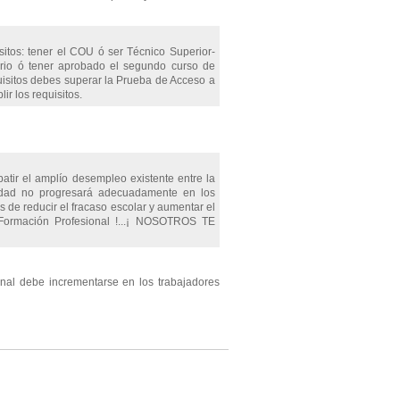
isitos: tener el COU ó ser Técnico Superior-
sitario ó tener aprobado el segundo curso de
uisitos debes superar la Prueba de Acceso a
r los requisitos.
atir el amplío desempleo existente entre la
iedad no progresará adecuadamente en los
 de reducir el fracaso escolar y aumentar el
r Formación Profesional !...¡ NOSOTROS TE
nal debe incrementarse en los trabajadores