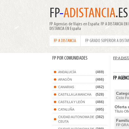
FP
-
ADISTANCIA
.ES
FP Agencias de Viajes en España: FP A DISTANCIA E
DISTANCIA EN España
FP A DISTANCIA
FP GRADO SUPERIOR A DISTA
FP POR COMUNIDADES
FP A DIS
(469)
ANDALUCÍA
FP AGENCI
(466)
ARAGÓN
(462)
CANARIAS
Catego
(528)
CASTILLA LA MANCHA
Ciclo F
(466)
CASTILLA Y LEÓN
Oferta 
(495)
CATALUÑA
Título Of
(382)
CIUDAD AUTONOMA DE
Famili
CEUTA
FP GRA