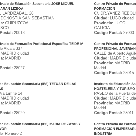
rivado de Educación Secundaria JOSE MIGUEL
Centro Privado de Forma
ARAN LIZEOA
FORMACION
 LARDIZABAL, 26
C/. DR.YANEZ REBOLO
DONOSTIA SAN SEBASTIAN
Ciudad:
LUGO ciudad
ia:
GUIPUZCOA
Provincia:
LUGO
ASCO
GALICIA
Postal:
20018
Código Postal:
27000
ivado de Formación Profesional Específica TEIDE IV
Centro Privado de Formac
e Alcalá 337
PROFESIONAL JAVERIA
MADRID ciudad
CALLE de Alberto Aguil
ia:
MADRID
Ciudad:
MADRID ciuda
Provincia:
MADRID
Postal:
28027
Madrid
Código Postal:
28015
o de Educación Secundaria (IES) TETUAN DE LAS
Instituto de Educación 
AS
HOSTELERIA Y TURISMO
ía Límite 14
PASEO de la Puerta de
MADRID ciudad
Ciudad:
MADRID ciuda
ia:
MADRID
Provincia:
MADRID
Madrid
Postal:
28029
Código Postal:
28011
o de Educación Secundaria (IES) MARIA DE ZAYAS Y
Centro Privado de Formac
YOR
FORMACION EMPRESARI
el Romero 2
INDUSTRIA