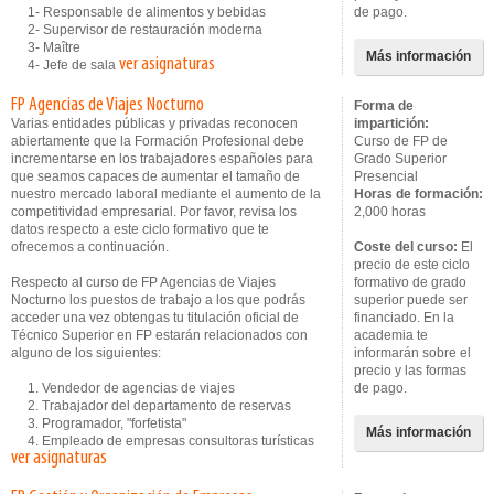
1- Responsable de alimentos y bebidas
de pago.
2- Supervisor de restauración moderna
3- Maître
Más información
ver asignaturas
4- Jefe de sala
FP Agencias de Viajes Nocturno
Forma de
Varias entidades públicas y privadas reconocen
impartición:
abiertamente que la Formación Profesional debe
Curso de FP de
incrementarse en los trabajadores españoles para
Grado Superior
que seamos capaces de aumentar el tamaño de
Presencial
nuestro mercado laboral mediante el aumento de la
Horas de formación:
competitividad empresarial. Por favor, revisa los
2,000 horas
datos respecto a este ciclo formativo que te
ofrecemos a continuación.
Coste del curso:
El
precio de este ciclo
Respecto al curso de FP Agencias de Viajes
formativo de grado
Nocturno los puestos de trabajo a los que podrás
superior puede ser
acceder una vez obtengas tu titulación oficial de
financiado. En la
Técnico Superior en FP estarán relacionados con
academia te
alguno de los siguientes:
informarán sobre el
precio y las formas
1. Vendedor de agencias de viajes
de pago.
2. Trabajador del departamento de reservas
3. Programador, "forfetista"
Más información
4. Empleado de empresas consultoras turísticas
ver asignaturas