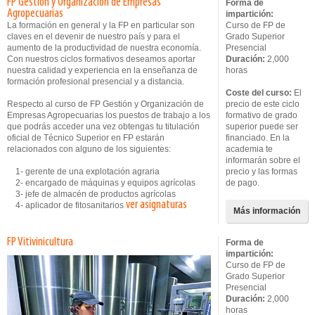
FP Gestión y Organización de Empresas
Forma de
Agropecuarias
impartición:
La formación en general y la FP en particular son
Curso de FP de
claves en el devenir de nuestro país y para el
Grado Superior
aumento de la productividad de nuestra economía.
Presencial
Con nuestros ciclos formativos deseamos aportar
Duración:
2,000
nuestra calidad y experiencia en la enseñanza de
horas
formación profesional presencial y a distancia.
Coste del curso:
El
Respecto al curso de FP Gestión y Organización de
precio de este ciclo
Empresas Agropecuarias los puestos de trabajo a los
formativo de grado
que podrás acceder una vez obtengas tu titulación
superior puede ser
oficial de Técnico Superior en FP estarán
financiado. En la
relacionados con alguno de los siguientes:
academia te
informarán sobre el
1- gerente de una explotación agraria
precio y las formas
2- encargado de máquinas y equipos agrícolas
de pago.
3- jefe de almacén de productos agrícolas
ver asignaturas
4- aplicador de fitosanitarios
Más información
FP Vitivinicultura
Forma de
impartición:
Curso de FP de
Grado Superior
Presencial
Duración:
2,000
horas