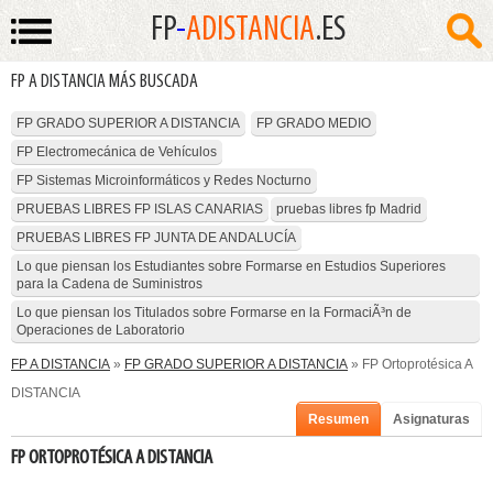
FP
-
ADISTANCIA
.ES
FP A DISTANCIA MÁS BUSCADA
FP GRADO SUPERIOR A DISTANCIA
FP GRADO MEDIO
FP Electromecánica de Vehículos
FP Sistemas Microinformáticos y Redes Nocturno
PRUEBAS LIBRES FP ISLAS CANARIAS
pruebas libres fp Madrid
PRUEBAS LIBRES FP JUNTA DE ANDALUCÍA
Lo que piensan los Estudiantes sobre Formarse en Estudios Superiores
para la Cadena de Suministros
Lo que piensan los Titulados sobre Formarse en la FormaciÃ³n de
Operaciones de Laboratorio
FP A DISTANCIA
»
FP GRADO SUPERIOR A DISTANCIA
» FP Ortoprotésica A
DISTANCIA
Resumen
Asignaturas
FP ORTOPROTÉSICA A DISTANCIA