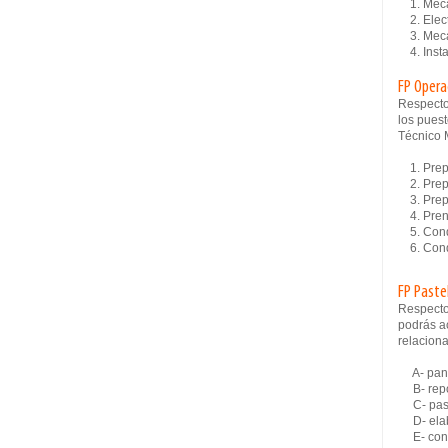
1. Mecá
2. Elect
3. Mecán
4. Insta
FP Opera
Respecto
los puest
Técnico 
1. Prepa
2. Prep
3. Prepa
4. Pren
5. Condu
6. Condu
FP Paste
Respecto
podrás ac
relaciona
A- pan
B- repo
C- past
D- elabo
E- conf