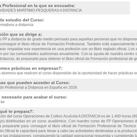
a Profesional en la que se encuadra:
IVIDADES MARÍTIMO-PESQUERAS A DISTANCIA
de estudio del Curso:
rmativos a distancia
ión que se dirige a:
e FP a distancia de grado medio pensado para aquellas personas que no disponen
onseguir el título oficial de Formación Profesional. También está especialmente 
ean respaldar esa experiencia en una profesión con un título reglado oficial. Lo
n por las comunidades autónomas anualmente. Con la ayuda de nuestra centro d
distancia, de prepararte para obtener el título oficial de Formación profesional de 
emos prácticas en empresas?:
s alumnos que realicen el curso dispondrán de la oportunidad de hacer prácticas 
as que pueden acceder al Curso:
ón Profesional a Distancia en España en 2026
necesario para acabar el curso:
ras
qué te prepara?:
ción del curso Operaciones de Cultivo Acuícola A DISTANCIA es de 1.400 horas (99
ajo) distribuidas en un curso académico. Con nuestro curso de FP Operaciones 
a prepararte para conseguir el título oficial de Formación Profesional de Técnic
ulo Oficial te capacitará para llevar a cabo las actividades destinadas a la produc
e las instalaciones, consiguiendo la calidad operacional requerida y cumpliendo l