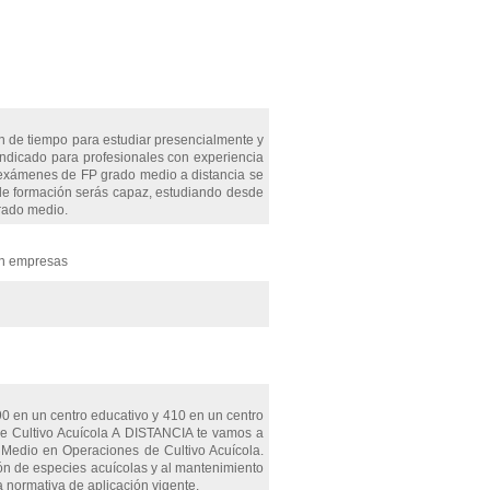
 de tiempo para estudiar presencialmente y
indicado para profesionales con experiencia
s exámenes de FP grado medio a distancia se
e formación serás capaz, estudiando desde
grado medio.
en empresas
0 en un centro educativo y 410 en un centro
de Cultivo Acuícola A DISTANCIA te vamos a
o Medio en Operaciones de Cultivo Acuícola.
ción de especies acuícolas y al mantenimiento
a normativa de aplicación vigente.