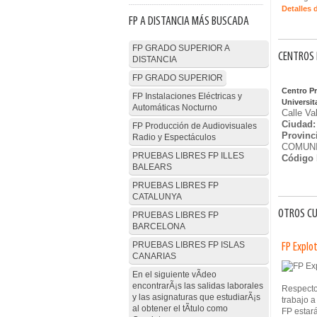
Detalles 
FP A DISTANCIA MÁS BUSCADA
FP GRADO SUPERIOR A
CENTROS 
DISTANCIA
FP GRADO SUPERIOR
Centro P
FP Instalaciones Eléctricas y
Universit
Automáticas Nocturno
Calle Va
Ciudad:
FP Producción de Audiovisuales
Provinc
Radio y Espectáculos
COMUNI
PRUEBAS LIBRES FP ILLES
Código 
BALEARS
PRUEBAS LIBRES FP
CATALUNYA
OTROS CU
PRUEBAS LIBRES FP
BARCELONA
PRUEBAS LIBRES FP ISLAS
FP Explo
CANARIAS
En el siguiente vÃ­deo
encontrarÃ¡s las salidas laborales
Respecto
y las asignaturas que estudiarÃ¡s
trabajo a
al obtener el tÃ­tulo como
FP estar