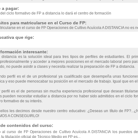
 a pagar:
 del ciclo formativo de FP a distancia lo dará el centro de formación
itos para matricularse en el Curso de FP:
ricularse en el curso de FP Operaciones de Cultivo Acuícola A DISTANCIA no es ne
cativa que rige:
nformación interesante:
distancia es la solución ideal para tres tipos de perfiles de estudiantes. El pri
profesionalmente y acceder a mejores posiciones en el mercado laboral pero para el
do, no puede asistir a clases y necesita realizar la preparación de FP a distancia.
ndo perfil es el de un profesional ya cualificado que desempeña unas funciones
a y eso puede menoscabar su posición en el mercado de trabajo. Igual que en el c
r perfil es el de personas sin mucha experiencia profesional que desean titulars
 pueden necesitar estudiar a distancia por no haber sido admitidos en el ciclo for
ro formativo de su interés.
 ellos les decimos desde nuestro centro educativo: ¿Deseas un título de FP?...¿
OS A CONSEGUIRLO!
 de contenidos del curso:
 al curso de FP Operaciones de Cultivo Acuícola A DISTANCIA los puestos de
tu titulación oficial de Técnico Medio en FP es...