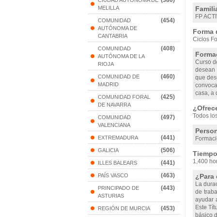
(380)
CIUDAD AUTONOMA DE
MELILLA
Famili
FP ACT
(454)
COMUNIDAD
AUTÓNOMA DE
Forma 
CANTABRIA
Ciclos Fo
(408)
COMUNIDAD
Formac
AUTÓNOMA DE LA
Curso d
RIOJA
desean c
(460)
COMUNIDAD DE
que des
MADRID
convoca
casa, a 
(425)
COMUNIDAD FORAL
DE NAVARRA
¿Ofrec
Todos lo
(497)
COMUNIDAD
VALENCIANA
Person
(441)
EXTREMADURA
Formaci
(506)
GALICIA
Tiempo 
1,400 ho
(441)
ILLES BALEARS
(463)
PAÍS VASCO
¿Para 
La dura
(443)
PRINCIPADO DE
de trab
ASTURIAS
ayudar 
Este Tít
(453)
REGIÓN DE MURCIA
básico d