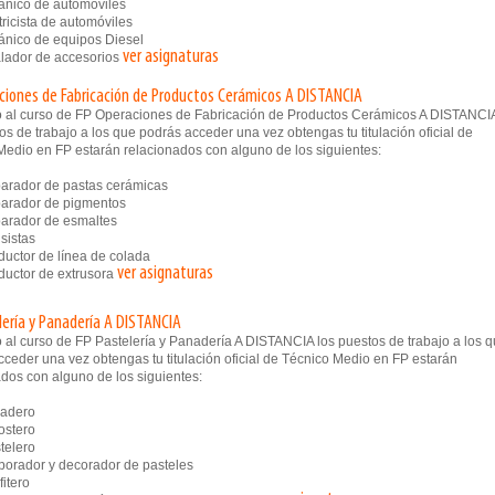
nico de automóviles
ricista de automóviles
ico de equipos Diesel
ver asignaturas
lador de accesorios
ciones de Fabricación de Productos Cerámicos A DISTANCIA
 al curso de FP Operaciones de Fabricación de Productos Cerámicos A DISTANCI
os de trabajo a los que podrás acceder una vez obtengas tu titulación oficial de
Medio en FP estarán relacionados con alguno de los siguientes:
rador de pastas cerámicas
arador de pigmentos
rador de esmaltes
sistas
ctor de línea de colada
ver asignaturas
ctor de extrusora
lería y Panadería A DISTANCIA
 al curso de FP Pastelería y Panadería A DISTANCIA los puestos de trabajo a los 
ceder una vez obtengas tu titulación oficial de Técnico Medio en FP estarán
dos con alguno de los siguientes:
adero
stero
elero
rador y decorador de pasteles
itero