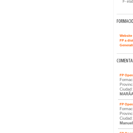
F- elabo
FORMACIO
Website 
FP a dis
Generali
COMENTAR
FP Oper
Formaci
Provinc
Ciudad:
MARÃ
FP Oper
Formaci
Provinc
Ciudad:
Manuel