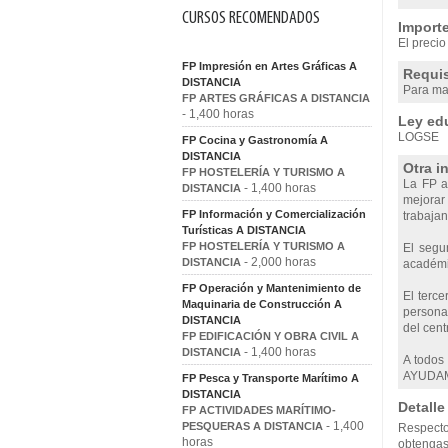
CURSOS RECOMENDADOS
Importe
El precio
FP Impresión en Artes Gráficas A
Requis
DISTANCIA
Para mat
FP ARTES GRÁFICAS A DISTANCIA
- 1,400 horas
Ley edu
LOGSE
FP Cocina y Gastronomía A
DISTANCIA
Otra i
FP HOSTELERÍA Y TURISMO A
La FP a 
- 1,400 horas
DISTANCIA
mejorar 
FP Información y Comercialización
trabajan
Turísticas A DISTANCIA
FP HOSTELERÍA Y TURISMO A
El segu
- 2,000 horas
DISTANCIA
académic
FP Operación y Mantenimiento de
El terce
Maquinaria de Construcción A
personas
DISTANCIA
del cent
FP EDIFICACIÓN Y OBRA CIVIL A
- 1,400 horas
DISTANCIA
A todos
AYUDAM
FP Pesca y Transporte Marítimo A
DISTANCIA
Detalle
FP ACTIVIDADES MARÍTIMO-
- 1,400
PESQUERAS A DISTANCIA
Respecto
horas
obtengas 