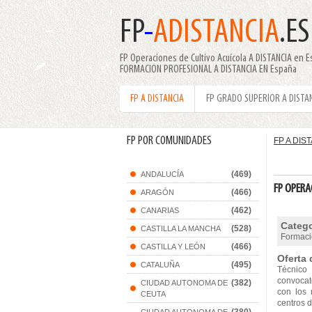
FP
-
ADISTANCIA
.ES
FP Operaciones de Cultivo Acuícola A DISTANCIA en E
FORMACION PROFESIONAL A DISTANCIA EN España
FP A DISTANCIA
FP GRADO SUPERIOR A DISTA
FP POR COMUNIDADES
FP A DIS
(469)
ANDALUCÍA
FP OPERA
(466)
ARAGÓN
(462)
CANARIAS
Catego
(528)
CASTILLA LA MANCHA
Formaci
(466)
CASTILLA Y LEÓN
Oferta 
(495)
CATALUÑA
Técnico
convocato
(382)
CIUDAD AUTONOMA DE
con los 
CEUTA
centros d