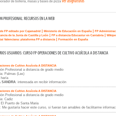
ver asignaturas
rador de bollería, masas y bases de pizza
N PROFESIONAL: RECURSOS EN LA WEB
|
|
de FP editado por Cajamadrid
Ministerio de Educación en España
FP Administrac
|
|
tancia de la Junta de Castilla y León
FP a distancia Educastur en Cantabria
Wikipe
|
tat Valenciana: plataforma FP a distancia
Formación en España
IOS USUARIOS: CURSO FP OPERACIONES DE CULTIVO ACUÍCOLA A DISTANCIA
aciones de Cultivo Acuícola A DISTANCIA
ón Profesional a distancia de grado medio
ia: Palmas (Las)
 haría
A SANDRA
: interesada en recibir información
aciones de Cultivo Acuícola A DISTANCIA
ón Profesional a distancia de grado medio
ia: Cadiz
 El Puerto de Santa Maria
: Me gustaría hacer este curso, si fueran tan amables de facilitarme informa