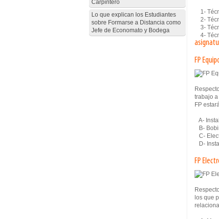
Carpintero
1- Técni
Lo que explican los Estudiantes
2- Técni
sobre Formarse a Distancia como
3- Técni
Jefe de Economato y Bodega
4- Técni
asignatu
FP Equip
Respecto
trabajo a
FP estar
A- Instal
B- Bobi
C- Elect
D- Instal
FP Elect
Respecto
los que p
relaciona