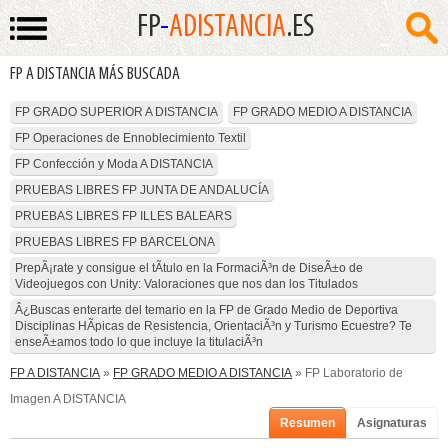
FP
-
ADISTANCIA
.ES
FP A DISTANCIA MÁS BUSCADA
FP GRADO SUPERIOR A DISTANCIA
FP GRADO MEDIO A DISTANCIA
FP Operaciones de Ennoblecimiento Textil
FP Confección y Moda A DISTANCIA
PRUEBAS LIBRES FP JUNTA DE ANDALUCÍA
PRUEBAS LIBRES FP ILLES BALEARS
PRUEBAS LIBRES FP BARCELONA
PrepÃ¡rate y consigue el tÃ­tulo en la FormaciÃ³n de DiseÃ±o de
Videojuegos con Unity: Valoraciones que nos dan los Titulados
Â¿Buscas enterarte del temario en la FP de Grado Medio de Deportiva
Disciplinas HÃ­picas de Resistencia, OrientaciÃ³n y Turismo Ecuestre? Te
enseÃ±amos todo lo que incluye la titulaciÃ³n
FP A DISTANCIA
»
FP GRADO MEDIO A DISTANCIA
» FP Laboratorio de
Imagen A DISTANCIA
Resumen
Asignaturas