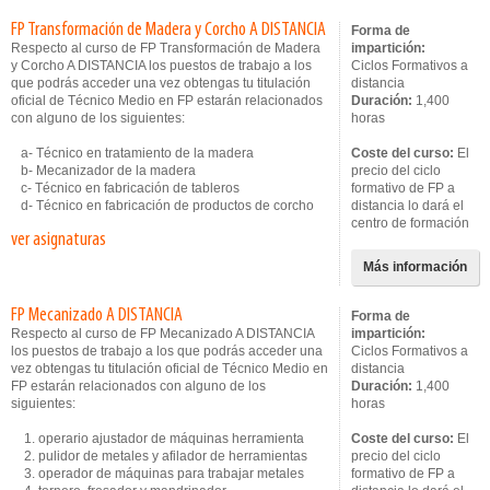
FP Transformación de Madera y Corcho A DISTANCIA
Forma de
Respecto al curso de FP Transformación de Madera
impartición:
y Corcho A DISTANCIA los puestos de trabajo a los
Ciclos Formativos a
que podrás acceder una vez obtengas tu titulación
distancia
oficial de Técnico Medio en FP estarán relacionados
Duración:
1,400
con alguno de los siguientes:
horas
a- Técnico en tratamiento de la madera
Coste del curso:
El
b- Mecanizador de la madera
precio del ciclo
c- Técnico en fabricación de tableros
formativo de FP a
d- Técnico en fabricación de productos de corcho
distancia lo dará el
centro de formación
ver asignaturas
Más información
FP Mecanizado A DISTANCIA
Forma de
Respecto al curso de FP Mecanizado A DISTANCIA
impartición:
los puestos de trabajo a los que podrás acceder una
Ciclos Formativos a
vez obtengas tu titulación oficial de Técnico Medio en
distancia
FP estarán relacionados con alguno de los
Duración:
1,400
siguientes:
horas
1. operario ajustador de máquinas herramienta
Coste del curso:
El
2. pulidor de metales y afilador de herramientas
precio del ciclo
3. operador de máquinas para trabajar metales
formativo de FP a