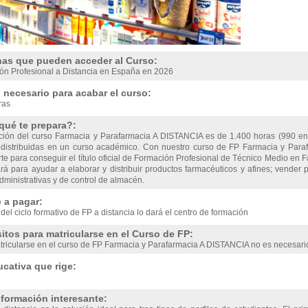
as que pueden acceder al Curso:
ón Profesional a Distancia en España en 2026
necesario para acabar el curso:
ras
qué te prepara?:
ción del curso Farmacia y Parafarmacia A DISTANCIA es de 1.400 horas (990 en
) distribuidas en un curso académico. Con nuestro curso de FP Farmacia y Par
te para conseguir el título oficial de Formación Profesional de Técnico Medio en Fa
rá para ayudar a elaborar y distribuir productos farmacéuticos y afines; vender 
dministrativas y de control de almacén.
 a pagar:
 del ciclo formativo de FP a distancia lo dará el centro de formación
itos para matricularse en el Curso de FP:
ricularse en el curso de FP Farmacia y Parafarmacia A DISTANCIA no es necesario
cativa que rige:
nformación interesante: