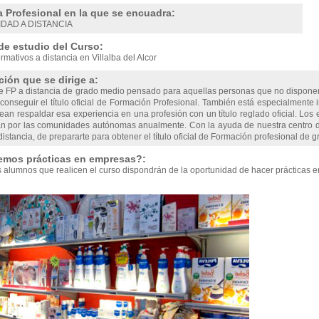
a Profesional en la que se encuadra:
IDAD A DISTANCIA
de estudio del Curso:
rmativos a distancia en Villalba del Alcor
ión que se dirige a:
e FP a distancia de grado medio pensado para aquellas personas que no disponen
onseguir el título oficial de Formación Profesional. También está especialmente 
ean respaldar esa experiencia en una profesión con un título reglado oficial. Lo
n por las comunidades autónomas anualmente. Con la ayuda de nuestra centro d
distancia, de prepararte para obtener el título oficial de Formación profesional de 
emos prácticas en empresas?:
s alumnos que realicen el curso dispondrán de la oportunidad de hacer prácticas 