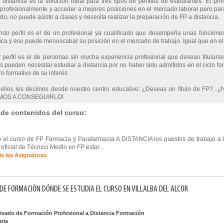
distancia es la solución ideal para tres tipos de perfiles de estudiantes. El pri
profesionalmente y acceder a mejores posiciones en el mercado laboral pero para el
do, no puede asistir a clases y necesita realizar la preparación de FP a distancia.
ndo perfil es el de un profesional ya cualificado que desempeña unas funciones
a y eso puede menoscabar su posición en el mercado de trabajo. Igual que en el c
r perfil es el de personas sin mucha experiencia profesional que desean titulars
 pueden necesitar estudiar a distancia por no haber sido admitidos en el ciclo for
ro formativo de su interés.
 ellos les decimos desde nuestro centro educativo: ¿Deseas un título de FP?...¿
OS A CONSEGUIRLO!
 de contenidos del curso:
 al curso de FP Farmacia y Parafarmacia A DISTANCIA los puestos de trabajo a 
n oficial de Técnico Medio en FP estar...
de las Asignaturas
DE FORMACIÓN DÓNDE SE ESTUDIA EL CURSO EN VILLALBA DEL ALCOR
rivado de Formación Profesional a Distancia Formación
aria