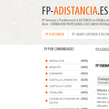
FP
-
ADISTANCIA
.ES
FP Farmacia y Parafarmacia A DISTANCIA en Villalba del
Alcor - FORMACION PROFESIONAL A DISTANCIA EN Villal
FP A DISTANCIA
FP GRADO SUPERIOR A DISTA
FP POR COMUNIDADES
FP A DIS
(469)
ANDALUCÍA
FP FARMA
(466)
ARAGÓN
(462)
CANARIAS
Catego
(528)
CASTILLA LA MANCHA
Formació
(466)
CASTILLA Y LEÓN
Oferta 
(495)
CATALUÑA
Técnico 
oficiales
(382)
CIUDAD AUTONOMA DE
efectos q
CEUTA
oficiales