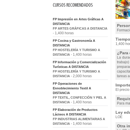
CURSOS RECOMENDADOS
FP Impresión en Artes Gráficas A
DISTANCIA
Person
FP ARTES GRÁFICAS A DISTANCIA
Formaci
- 1,400 horas
Tiempo 
FP Cocina y Gastronomía A
1,400 ho
DISTANCIA
FP HOSTELERÍA Y TURISMO A
¿Para 
- 1,400 horas
DISTANCIA
La dura
trabajo
FP Información y Comercialización
preparar
Turísticas A DISTANCIA
capacita
FP HOSTELERÍA Y TURISMO A
- 2,000 horas
tareas a
DISTANCIA
FP Operaciones de
Importe
Ennoblecimiento Textil A
El precio
DISTANCIA
FP TEXTIL, CONFECCIÓN Y PIEL A
Requis
- 1,400 horas
DISTANCIA
Para mat
FP Elaboración de Productos
Ley edu
Lácteos A DISTANCIA
LOE
FP INDUSTRIAS ALIMENTARIAS A
- 1,400 horas
DISTANCIA
Otra i