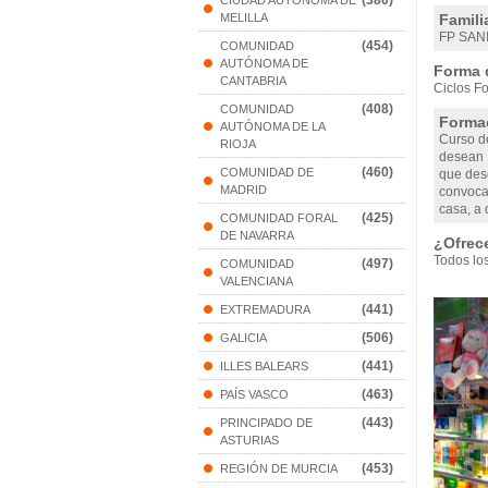
(380)
CIUDAD AUTONOMA DE
MELILLA
Famili
FP SAN
(454)
COMUNIDAD
AUTÓNOMA DE
Forma 
CANTABRIA
Ciclos Fo
(408)
COMUNIDAD
Formac
AUTÓNOMA DE LA
Curso d
RIOJA
desean c
(460)
COMUNIDAD DE
que des
MADRID
convoca
casa, a 
(425)
COMUNIDAD FORAL
DE NAVARRA
¿Ofrec
Todos lo
(497)
COMUNIDAD
VALENCIANA
(441)
EXTREMADURA
(506)
GALICIA
(441)
ILLES BALEARS
(463)
PAÍS VASCO
(443)
PRINCIPADO DE
ASTURIAS
(453)
REGIÓN DE MURCIA