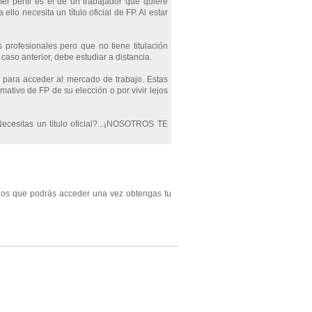
mer perfil es el de un trabajador que quiere
lo necesita un título oficial de FP. Al estar
 profesionales pero que no tiene titulación
aso anterior, debe estudiar a distancia.
e para acceder al mercado de trabajo. Estas
mativo de FP de su elección o por vivir lejos
Necesitas un título oficial?...¡NOSOTROS TE
los que podrás acceder una vez obtengas tu