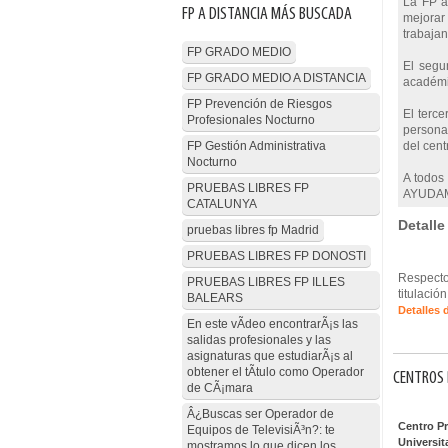
La FP a 
FP A DISTANCIA MÁS BUSCADA
mejorar 
trabajan
FP GRADO MEDIO
El segu
FP GRADO MEDIO A DISTANCIA
académic
FP Prevención de Riesgos
El terce
Profesionales Nocturno
personas
FP Gestión Administrativa
del cent
Nocturno
A todos
PRUEBAS LIBRES FP
AYUDAM
CATALUNYA
Detalle
pruebas libres fp Madrid
PRUEBAS LIBRES FP DONOSTI
Respecto
PRUEBAS LIBRES FP ILLES
titulació
BALEARS
Detalles 
En este vÃ­deo encontrarÃ¡s las
salidas profesionales y las
asignaturas que estudiarÃ¡s al
obtener el tÃ­tulo como Operador
CENTROS 
de CÃ¡mara
Â¿Buscas ser Operador de
Centro P
Equipos de TelevisiÃ³n?: te
Universit
mostramos lo que dicen los