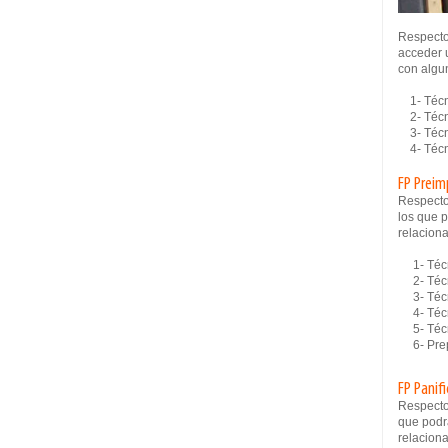
Respecto
acceder u
con algun
1- Técni
2- Técn
3- Técni
4- Técni
FP Preim
Respecto
los que p
relaciona
1- Técni
2- Técni
3- Técni
4- Técni
5- Técni
6- Prepa
FP Panif
Respecto
que podrá
relaciona