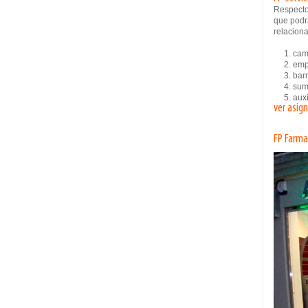
Respecto
que podrá
relaciona
1. camar
2. empl
3. bar
4. sumi
5. auxil
ver asig
FP Farma