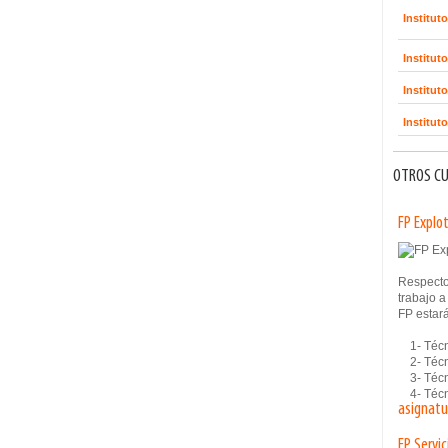
Institut
Institut
Institut
Institu
OTROS CU
FP Explo
Respecto
trabajo a
FP estar
1- Técni
2- Técni
3- Técni
4- Técni
asignatu
FP Servi