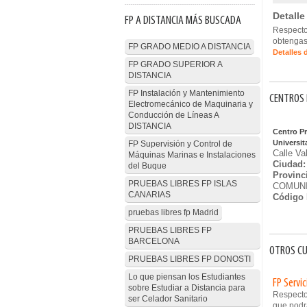
Detalle
FP A DISTANCIA MÁS BUSCADA
Respecto
obtengas 
FP GRADO MEDIO A DISTANCIA
Detalles 
FP GRADO SUPERIOR A
DISTANCIA
FP Instalación y Mantenimiento
CENTROS 
Electromecánico de Maquinaria y
Conducción de Líneas A
DISTANCIA
Centro P
Universit
FP Supervisión y Control de
Calle Va
Máquinas Marinas e Instalaciones
Ciudad:
del Buque
Provinc
PRUEBAS LIBRES FP ISLAS
COMUNI
CANARIAS
Código 
pruebas libres fp Madrid
PRUEBAS LIBRES FP
BARCELONA
OTROS CU
PRUEBAS LIBRES FP DONOSTI
Lo que piensan los Estudiantes
FP Servi
sobre Estudiar a Distancia para
Respecto
ser Celador Sanitario
que podrá