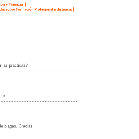
|
ión y Finanzas
|
dia sobre Formación Profesional a distancia
r las prácticas?
etc
 de plagas. Gracias