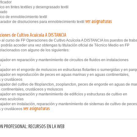
ficador
o en tintes textiles y desengrasado textil
bado
co de ennoblecimiento textil
ver asignaturas
rador de disoluciones para ennoblecimiento textil
ciones de Cultivo Acuícola A DISTANCIA
 al curso de FP Operaciones de Cultivo Acuícola A DISTANCIA los puestos de trab
 podrás acceder una vez obtengas tu titulación oficial de Técnico Medio en FP
elacionados con alguno de los siguientes:
jador en reparación y mantenimiento de circuitos de fluidos en instalaciones
s
jador en el engorde de moluscos en estructuras flotantes o sumergidas y en par
jador en reproducción de peces en aguas marinas y en aguas continentales,
 y crustáceos
jador del cultivo de fitoplancton, zooplancton, peces de engorde en aguas de mar
 continentales, crustáceos y moluscos
ador en reparación y mantenimiento de edificios y estructuras de cultivo en
ones acuícolas
jador en instalación, reparación y mantenimiento de sistemas de cultivo de peces
ver asignaturas
 y crustáceos
N PROFESIONAL: RECURSOS EN LA WEB