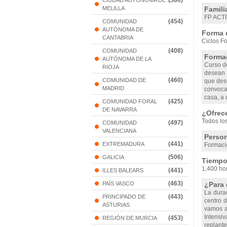
(380)
CIUDAD AUTONOMA DE
MELILLA
Famili
FP ACT
(454)
COMUNIDAD
AUTÓNOMA DE
Forma 
CANTABRIA
Ciclos Fo
(408)
COMUNIDAD
Formac
AUTÓNOMA DE LA
Curso d
RIOJA
desean c
(460)
COMUNIDAD DE
que des
MADRID
convoca
casa, a 
(425)
COMUNIDAD FORAL
DE NAVARRA
¿Ofrec
Todos lo
(497)
COMUNIDAD
VALENCIANA
Person
(441)
EXTREMADURA
Formaci
(506)
GALICIA
Tiempo 
1,400 ho
(441)
ILLES BALEARS
(463)
PAÍS VASCO
¿Para 
La dura
(443)
PRINCIPADO DE
centro 
ASTURIAS
vamos a
Intensiv
(453)
REGIÓN DE MURCIA
replante