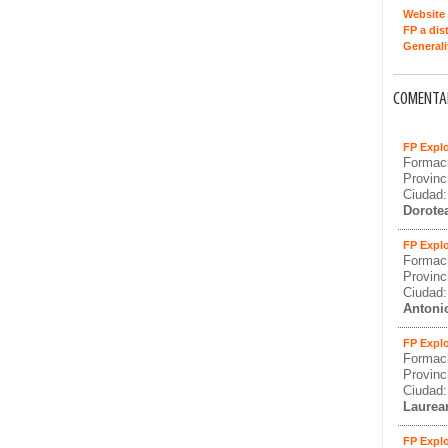
Website 
FP a dis
Generali
COMENTAR
FP Explo
Formaci
Provinc
Ciudad
Dorote
FP Explo
Formaci
Provinc
Ciudad
Antoni
FP Explo
Formaci
Provinc
Ciudad
Laurea
FP Explo