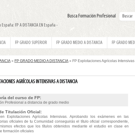
Busca Formación Profesional
n España: FP A DISTANCIA EN España -
NCIA
FP GRADO SUPERIOR
FP GRADO MEDIO A DISTANCIA
FP GRADO MED
TANCIA
»
FP GRADO MEDIO A DISTANCIA
» FP Explotaciones Agrícolas Intensiva
TACIONES AGRÍCOLAS INTENSIVAS A DISTANCIA
ría del curso de FP:
ón Profesional a distancia de grado medio
de Titulación Oficial:
 en Explotaciones Agrícolas Intensivas. Aprobando los exámenes en las
rias oficiales de tu Comunidad conseguirás el título oficial correspondiente,
mismos efectos que los títulos obtenidos mediante el estudio en clase en
e formación oficiales