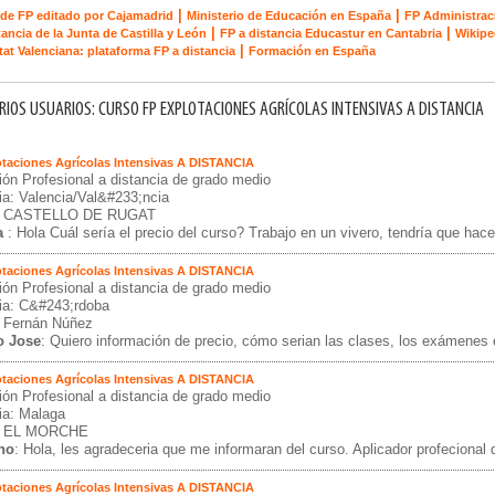
|
|
de FP editado por Cajamadrid
Ministerio de Educación en España
FP Administrac
|
|
tancia de la Junta de Castilla y León
FP a distancia Educastur en Cantabria
Wikipe
|
tat Valenciana: plataforma FP a distancia
Formación en España
IOS USUARIOS: CURSO FP EXPLOTACIONES AGRÍCOLAS INTENSIVAS A DISTANCIA
taciones Agrícolas Intensivas A DISTANCIA
ón Profesional a distancia de grado medio
ia: Valencia/Val&#233;ncia
: CASTELLO DE RUGAT
a
: Hola Cuál sería el precio del curso? Trabajo en un vivero, tendría que hace
taciones Agrícolas Intensivas A DISTANCIA
ón Profesional a distancia de grado medio
ia: C&#243;rdoba
: Fernán Núñez
o Jose
: Quiero información de precio, cómo serian las clases, los exámenes 
taciones Agrícolas Intensivas A DISTANCIA
ón Profesional a distancia de grado medio
ia: Malaga
: EL MORCHE
no
: Hola, les agradeceria que me informaran del curso. Aplicador profecional
taciones Agrícolas Intensivas A DISTANCIA