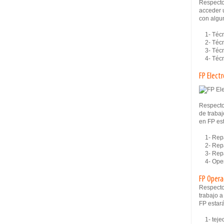
Respecto
acceder u
con algun
1- Técni
2- Técn
3- Técni
4- Técni
FP Elect
Respecto
de trabaj
en FP es
1- Repar
2- Repar
3- Repar
4- Oper
FP Opera
Respecto
trabajo a
FP estar
1- tejed