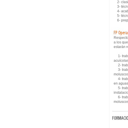
2- clasi
3- técnic
4- aca
5- técni
6- prepa
FP Opera
Respecto
a los que
estarán r
1- traba
acuícola
2- traba
3- traba
moluscos
4- traba
en aguas
5- trabaj
instalaci
6- traba
moluscos
FORMACIO