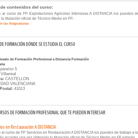
 de contenidos del curso:
 al curso de FP Explotaciones Agrícolas Intensivas A DISTANCIA los puestos d
tu titulación oficial de Técnico Medio en FP...
de las Asignaturas
DE FORMACIÓN DÓNDE SE ESTUDIA EL CURSO
rivado de Formación Profesional a Distancia Formación
aria
lparaíso 5
Villarreal
ia:
CASTELLON
DAD VALENCIANA
Postal:
41013
RSOS DE FORMACIÓN PROFESIONAL QUE TE PUEDEN INTERESAR
cios en Restauración A DISTANCIA
 al curso de FP Servicios en Restauración A DISTANCIA los puestos de trabajo a l
s acceder una vez obtengas tu titulación oficial de Técnico Medio en FP estarán