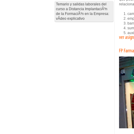
Temario y salidas laborales del
relaciona
curso a Distancia ImplantaciÃ³n
de la FormaciÃ³n en la Empresa:
1. camar
vÃ­deo explicativo
2. empl
3. bar
4. sumi
5. auxil
ver asig
FP Farma