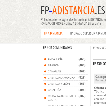
FP
-
ADISTANCIA
.ES
FP Explotaciones Agrícolas Intensivas A DISTANCIA e
FORMACION PROFESIONAL A DISTANCIA EN España
FP A DISTANCIA
FP GRADO SUPERIOR A DISTA
FP POR COMUNIDADES
FP A DIS
(469)
ANDALUCÍA
FP EXPLO
(466)
ARAGÓN
(462)
CANARIAS
Catego
(528)
CASTILLA LA MANCHA
Formaci
(466)
CASTILLA Y LEÓN
Oferta 
(495)
CATALUÑA
Técnico
convocato
(382)
CIUDAD AUTONOMA DE
con los 
CEUTA
centros d