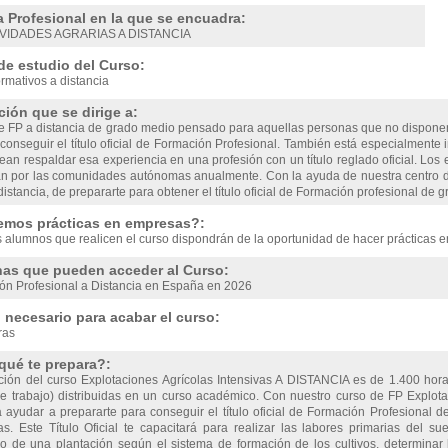
a Profesional en la que se encuadra:
IVIDADES AGRARIAS A DISTANCIA
de estudio del Curso:
rmativos a distancia
ión que se dirige a:
e FP a distancia de grado medio pensado para aquellas personas que no disponen
onseguir el título oficial de Formación Profesional. También está especialmente 
ean respaldar esa experiencia en una profesión con un título reglado oficial. Lo
n por las comunidades autónomas anualmente. Con la ayuda de nuestra centro d
distancia, de prepararte para obtener el título oficial de Formación profesional de 
emos prácticas en empresas?:
s alumnos que realicen el curso dispondrán de la oportunidad de hacer prácticas 
as que pueden acceder al Curso:
ón Profesional a Distancia en España en 2026
necesario para acabar el curso:
ras
qué te prepara?:
ción del curso Explotaciones Agrícolas Intensivas A DISTANCIA es de 1.400 hor
de trabajo) distribuidas en un curso académico. Con nuestro curso de FP Explot
 ayudar a prepararte para conseguir el título oficial de Formación Profesional 
as. Este Título Oficial te capacitará para realizar las labores primarias del su
o de una plantación según el sistema de formación de los cultivos, determinar la