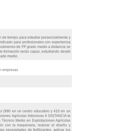
 de tiempo para estudiar presencialmente y
indicado para profesionales con experiencia
s exámenes de FP grado medio a distancia se
e formación serás capaz, estudiando desde
grado medio.
en empresas
as (990 en un centro educativo y 410 en un
aciones Agrícolas Intensivas A DISTANCIA te
de Técnico Medio en Explotaciones Agrícolas
elo con la maquinaria, realizar el diseño y
s necesidades de fertilizantes, aplicar los