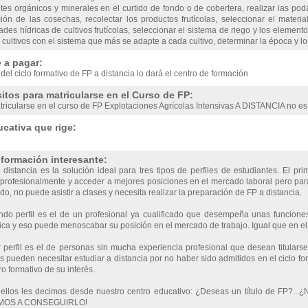
antes orgánicos y minerales en el curtido de fondo o de cobertera, realizar las p
ión de las cosechas, recolectar los productos frutícolas, seleccionar el materia
des hídricas de cultivos frutícolas, seleccionar el sistema de riego y los elementos
 cultivos con el sistema que más se adapte a cada cultivo, determinar la época y l
 a pagar:
 del ciclo formativo de FP a distancia lo dará el centro de formación
itos para matricularse en el Curso de FP:
ricularse en el curso de FP Explotaciones Agrícolas Intensivas A DISTANCIA no es 
cativa que rige:
nformación interesante:
distancia es la solución ideal para tres tipos de perfiles de estudiantes. El pri
profesionalmente y acceder a mejores posiciones en el mercado laboral pero para el
do, no puede asistir a clases y necesita realizar la preparación de FP a distancia.
ndo perfil es el de un profesional ya cualificado que desempeña unas funciones
a y eso puede menoscabar su posición en el mercado de trabajo. Igual que en el c
r perfil es el de personas sin mucha experiencia profesional que desean titulars
 pueden necesitar estudiar a distancia por no haber sido admitidos en el ciclo for
ro formativo de su interés.
 ellos les decimos desde nuestro centro educativo: ¿Deseas un título de FP?...¿
OS A CONSEGUIRLO!