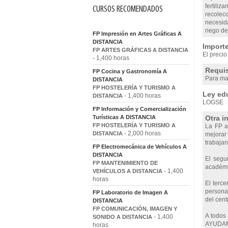
fertiliz
CURSOS RECOMENDADOS
recolecc
necesida
riego de
FP Impresión en Artes Gráficas A
DISTANCIA
Importe
FP ARTES GRÁFICAS A DISTANCIA
El precio
- 1,400 horas
Requis
FP Cocina y Gastronomía A
Para mat
DISTANCIA
FP HOSTELERÍA Y TURISMO A
Ley edu
- 1,400 horas
DISTANCIA
LOGSE
FP Información y Comercialización
Turísticas A DISTANCIA
Otra i
FP HOSTELERÍA Y TURISMO A
La FP a 
- 2,000 horas
DISTANCIA
mejorar 
trabajan
FP Electromecánica de Vehículos A
DISTANCIA
El segu
FP MANTENIMIENTO DE
académic
- 1,400
VEHÍCULOS A DISTANCIA
horas
El terce
personas
FP Laboratorio de Imagen A
del cent
DISTANCIA
FP COMUNICACIÓN, IMAGEN Y
A todos
- 1,400
SONIDO A DISTANCIA
AYUDAM
horas