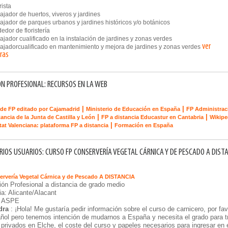
ista
jador de huertos, viveros y jardines
jador de parques urbanos y jardines históricos y/o botánicos
dor de floristería
ador cualificado en la instalación de jardines y zonas verdes
ver
jadorcualificado en mantenimiento y mejora de jardines y zonas verdes
ras
N PROFESIONAL: RECURSOS EN LA WEB
|
|
de FP editado por Cajamadrid
Ministerio de Educación en España
FP Administrac
|
|
tancia de la Junta de Castilla y León
FP a distancia Educastur en Cantabria
Wikipe
|
tat Valenciana: plataforma FP a distancia
Formación en España
IOS USUARIOS: CURSO FP CONSERVERÍA VEGETAL CÁRNICA Y DE PESCADO A DIST
ervería Vegetal Cárnica y de Pescado A DISTANCIA
ón Profesional a distancia de grado medio
ia: Alicante/Alacant
: ASPE
dra
: ¡Hola! Me gustaría pedir información sobre el curso de carnicero, por fa
ñol pero tenemos intención de mudarnos a España y necesita el grado para tr
 privados en Elche, el coste del curso y papeles necesarios para ingresar en 