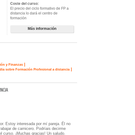
Coste del curso:
El precio del ciclo formativo de FP a
distancia lo dará el centro de
formación
Más información
|
ión y Finanzas
|
dia sobre Formación Profesional a distancia
ANCIA
vor. Estoy interesada por mí pareja. Él no
abajar de carnicero. Podríais decirme
el curso. ¡Muchas gracias! Un saludo.