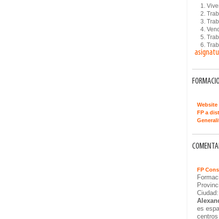
1. Viver
2. Traba
3. Traba
4. Vende
5. Trabaj
6. Traba
asignatu
FORMACIO
Website 
FP a dis
Generali
COMENTAR
FP Cons
Formaci
Provinc
Ciudad
Alexan
es espa
centros