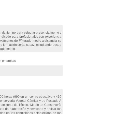
 de tiempo para estudiar presencialmente y
indicado para profesionales con experiencia
s exámenes de FP grado medio a distancia se
e formación serás capaz, estudiando desde
grado medio.
en empresas
00 horas (990 en un centro educativo y 410
Conservería Vegetal Cárnica y de Pescado A
Profesional de Técnico Medio en Conservería
ones de elaboración y envasado y aplicar los
ados en las condiciones establecidas en los