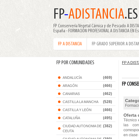
FP
-
ADISTANCIA
.ES
FP Conservería Vegetal Cárnica y de Pescado A DIST
España - FORMACION PROFESIONAL A DISTANCIA EN E
FP A DISTANCIA
FP GRADO SUPERIOR A DISTA
FP POR COMUNIDADES
FP A DIS
(469)
ANDALUCÍA
FP CONSE
(466)
ARAGÓN
(462)
CANARIAS
Catego
(528)
CASTILLA LA MANCHA
Formaci
(466)
CASTILLA Y LEÓN
Oferta 
(495)
CATALUÑA
Técnico 
las con
(382)
CIUDAD AUTONOMA DE
correspo
CEUTA
en clase 