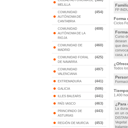
(380)
CIUDAD AUTONOMA DE
MELILLA
Famili
FP IND
(454)
COMUNIDAD
AUTÓNOMA DE
Forma 
CANTABRIA
Ciclos Fo
(408)
COMUNIDAD
Formac
AUTÓNOMA DE LA
Curso d
RIOJA
desean c
(460)
COMUNIDAD DE
que des
MADRID
convoca
casa, a 
(425)
COMUNIDAD FORAL
DE NAVARRA
¿Ofrec
Todos lo
(497)
COMUNIDAD
VALENCIANA
Person
(441)
EXTREMADURA
Formaci
(506)
GALICIA
Tiempo 
1,400 ho
(441)
ILLES BALEARS
(463)
PAÍS VASCO
¿Para 
La dura
(443)
PRINCIPADO DE
en un c
ASTURIAS
DISTANC
Vegetal 
(453)
REGIÓN DE MURCIA
tratami