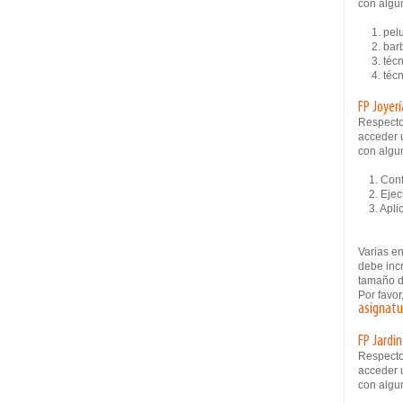
con algun
1. pelu
2. barb
3. técni
4. técni
FP Joyer
Respecto
acceder u
con algun
1. Confe
2. Ejecu
3. Aplic
Varias e
debe inc
tamaño d
Por favor
asignatu
FP Jardi
Respecto
acceder u
con algun