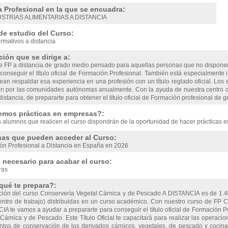
a Profesional en la que se encuadra:
USTRIAS ALIMENTARIAS A DISTANCIA
de estudio del Curso:
rmativos a distancia
ión que se dirige a:
e FP a distancia de grado medio pensado para aquellas personas que no disponen
onseguir el título oficial de Formación Profesional. También está especialmente 
ean respaldar esa experiencia en una profesión con un título reglado oficial. Lo
n por las comunidades autónomas anualmente. Con la ayuda de nuestra centro d
distancia, de prepararte para obtener el título oficial de Formación profesional de 
emos prácticas en empresas?:
s alumnos que realicen el curso dispondrán de la oportunidad de hacer prácticas 
as que pueden acceder al Curso:
ón Profesional a Distancia en España en 2026
necesario para acabar el curso:
ras
qué te prepara?:
ción del curso Conservería Vegetal Cárnica y de Pescado A DISTANCIA es de 1.4
entro de trabajo) distribuidas en un curso académico. Con nuestro curso de FP 
IA te vamos a ayudar a prepararte para conseguir el título oficial de Formación 
Cárnica y de Pescado. Este Título Oficial te capacitará para realizar las operaci
entos de conservación de los derivados cárnicos, vegetales, de pescado y cocin