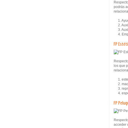
Respecto
podrás ac
relaciona
1. Ayuda
2. Auxil
3. Auxil
4. Empl
FP Estét
Respecto
los que p
relaciona
1. estet
2. maqu
3. repre
4. espec
FP Peluq
Respecto
acceder u