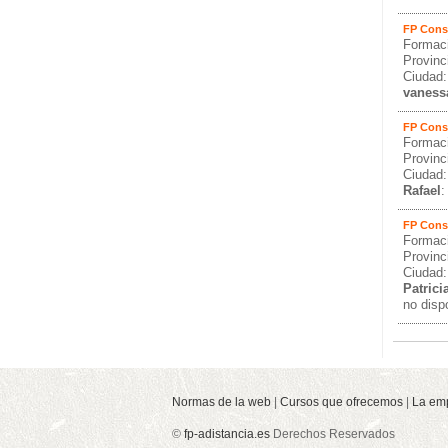
FP Cons
Formaci
Provinci
Ciudad:
vaness
FP Cons
Formaci
Provinc
Ciudad
Rafael
:
FP Cons
Formaci
Provinc
Ciudad:
Patrici
no disp
Normas de la web
|
Cursos que ofrecemos
|
La em
©
fp-adistancia.es
Derechos Reservados