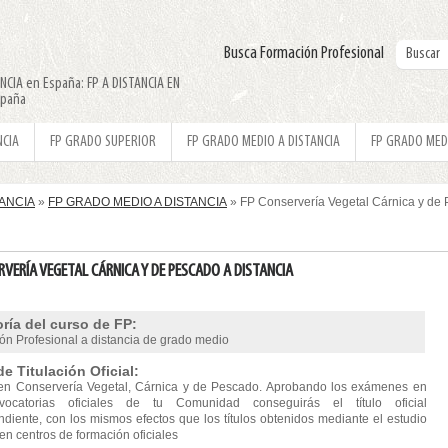
Busca Formación Profesional
ANCIA en España: FP A DISTANCIA EN
spaña
NCIA
FP GRADO SUPERIOR
FP GRADO MEDIO A DISTANCIA
FP GRADO MED
TANCIA
»
FP GRADO MEDIO A DISTANCIA
» FP Conservería Vegetal Cárnica y de
RVERÍA VEGETAL CÁRNICA Y DE PESCADO A DISTANCIA
ría del curso de FP:
ón Profesional a distancia de grado medio
de Titulación Oficial:
en Conservería Vegetal, Cárnica y de Pescado. Aprobando los exámenes en
vocatorias oficiales de tu Comunidad conseguirás el título oficial
ndiente, con los mismos efectos que los títulos obtenidos mediante el estudio
en centros de formación oficiales