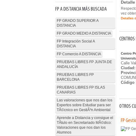
Detalle
FP A DISTANCIA MÁS BUSCADA
Respecto
vez obten
Detalles 
FP GRADO SUPERIOR A
DISTANCIA
FP GRADO MEDIO A DISTANCIA
CENTROS 
FP Integración Social A
DISTANCIA
Centro P
FP Comercio A DISTANCIA
Universit
PRUEBAS LIBRES FP JUNTA DE
Calle Va
ANDALUCÍA
Ciudad:
Provinc
PRUEBAS LIBRES FP
COMUNI
BARCELONA
Código 
PRUEBAS LIBRES FP ISLAS
CANARIAS
Las valoraciones que nos dan los
Expertos sobre Estudiar para ser
OTROS CU
TÃ©cnico en GestiÃ³n Ambiental
Aprende a Distancia y consigue el
FP Gesti
TÃ­tulo en Secretariado MÃ©dico:
Valoraciones que nos dan los
Alumnos