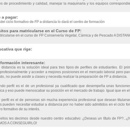
s de procedimiento y calidad, manejar la maquinaria y los equipos correspondie
 a pagar:
 del ciclo formativo de FP a distancia lo dará el centro de formación
itos para matricularse en el Curso de FP:
tricularse en el curso de FP Conservería Vegetal, Cárnica y de Pescado A DISTANC
cativa que rige:
nformación interesante:
distancia es la solución ideal para tres tipos de perfiles de estudiantes. El pri
profesionalmente y acceder a mejores posiciones en el mercado laboral pero para el
do, no puede asistir a clases y necesita realizar la preparación de FP a distancia.
ndo perfil es el de un profesional ya cualificado que desempeña unas funciones
a y eso puede menoscabar su posición en el mercado de trabajo. Igual que en el c
r perfil es el de personas sin mucha experiencia profesional que desean titulars
 pueden necesitar estudiar a distancia por no haber sido admitidos en el ciclo for
ro formativo de su interés.
 ellos les decimos desde nuestro centro educativo: ¿Deseas un título de FP?...¿
OS A CONSEGUIRLO!