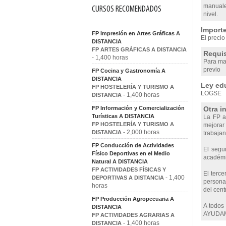
manuale
CURSOS RECOMENDADOS
nivel.
Importe
FP Impresión en Artes Gráficas A
El precio
DISTANCIA
FP ARTES GRÁFICAS A DISTANCIA
Requis
- 1,400 horas
Para ma
previo
FP Cocina y Gastronomía A
DISTANCIA
Ley edu
FP HOSTELERÍA Y TURISMO A
LOGSE
- 1,400 horas
DISTANCIA
FP Información y Comercialización
Otra i
Turísticas A DISTANCIA
La FP a 
FP HOSTELERÍA Y TURISMO A
mejorar 
- 2,000 horas
DISTANCIA
trabajan
FP Conducción de Actividades
El segu
Físico Deportivas en el Medio
académic
Natural A DISTANCIA
FP ACTIVIDADES FÍSICAS Y
El terce
- 1,400
DEPORTIVAS A DISTANCIA
personas
horas
del cent
FP Producción Agropecuaria A
A todos
DISTANCIA
AYUDAM
FP ACTIVIDADES AGRARIAS A
- 1,400 horas
DISTANCIA