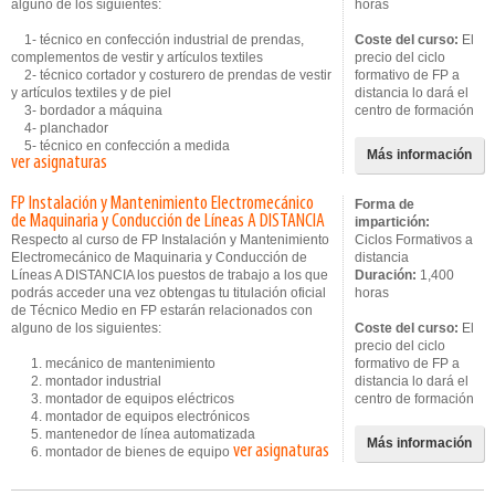
alguno de los siguientes:
horas
1- técnico en confección industrial de prendas,
Coste del curso:
El
complementos de vestir y artículos textiles
precio del ciclo
2- técnico cortador y costurero de prendas de vestir
formativo de FP a
y artículos textiles y de piel
distancia lo dará el
3- bordador a máquina
centro de formación
4- planchador
5- técnico en confección a medida
Más información
ver asignaturas
FP Instalación y Mantenimiento Electromecánico
Forma de
de Maquinaria y Conducción de Líneas A DISTANCIA
impartición:
Respecto al curso de FP Instalación y Mantenimiento
Ciclos Formativos a
Electromecánico de Maquinaria y Conducción de
distancia
Líneas A DISTANCIA los puestos de trabajo a los que
Duración:
1,400
podrás acceder una vez obtengas tu titulación oficial
horas
de Técnico Medio en FP estarán relacionados con
alguno de los siguientes:
Coste del curso:
El
precio del ciclo
1. mecánico de mantenimiento
formativo de FP a
2. montador industrial
distancia lo dará el
3. montador de equipos eléctricos
centro de formación
4. montador de equipos electrónicos
5. mantenedor de línea automatizada
Más información
ver asignaturas
6. montador de bienes de equipo