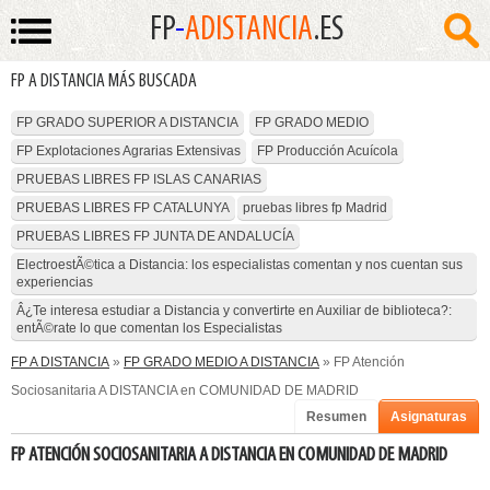
FP
-
ADISTANCIA
.ES
FP A DISTANCIA MÁS BUSCADA
FP GRADO SUPERIOR A DISTANCIA
FP GRADO MEDIO
FP Explotaciones Agrarias Extensivas
FP Producción Acuícola
PRUEBAS LIBRES FP ISLAS CANARIAS
PRUEBAS LIBRES FP CATALUNYA
pruebas libres fp Madrid
PRUEBAS LIBRES FP JUNTA DE ANDALUCÍA
ElectroestÃ©tica a Distancia: los especialistas comentan y nos cuentan sus
experiencias
Â¿Te interesa estudiar a Distancia y convertirte en Auxiliar de biblioteca?:
entÃ©rate lo que comentan los Especialistas
FP A DISTANCIA
»
FP GRADO MEDIO A DISTANCIA
» FP Atención
Sociosanitaria A DISTANCIA en COMUNIDAD DE MADRID
Resumen
Asignaturas
FP ATENCIÓN SOCIOSANITARIA A DISTANCIA EN COMUNIDAD DE MADRID