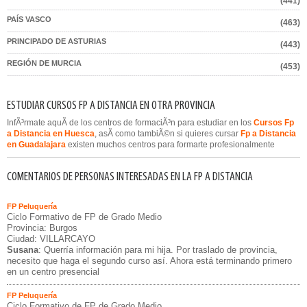
(441)
PAÍS VASCO
(463)
PRINCIPADO DE ASTURIAS
(443)
REGIÓN DE MURCIA
(453)
ESTUDIAR CURSOS FP A DISTANCIA EN OTRA PROVINCIA
InfÃ³rmate aquÃ­ de los centros de formaciÃ³n para estudiar en los
Cursos Fp
a Distancia en Huesca
, asÃ­ como tambiÃ©n si quieres cursar
Fp a Distancia
en Guadalajara
existen muchos centros para formarte profesionalmente
COMENTARIOS DE PERSONAS INTERESADAS EN LA FP A DISTANCIA
FP Peluquería
Ciclo Formativo de FP de Grado Medio
Provincia: Burgos
Ciudad: VILLARCAYO
Susana
: Querría información para mi hija. Por traslado de provincia,
necesito que haga el segundo curso así. Ahora está terminando primero
en un centro presencial
FP Peluquería
Ciclo Formativo de FP de Grado Medio