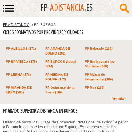
FP
-
ADISTANCIA
.ES
FP A DISTANCIA
» FP BURGOS
CICLOS FORMATIVOS POR PROVINCIAS Y CIUDADES
FP ALBILLOS (171)
FP ARANDA DE
FP Belorado (169)
DUERO (202)
FP BRIVIESCA (178)
FP BURGOS ciudad
FP Espinosa de los
(234)
Monteros (169)
FP LERMA (178)
FP MEDINA DE
FP Melgar de
POMAR (172)
Fernamental (169)
FP MIRANDA DE
FP Quintanar de la
FP Roa (169)
EBRO (201)
Sierra (169)
Ver más»
FP GRADO SUPERIOR A DISTANCIA EN BURGOS
Listado de todos los
Cursos de Formación Profesional de Grado Superior
a Distancia
que puedes estudiar en España. Estos cursos pueden
prepararse a Distancia desde cualquier ciudad de nuestro País. A