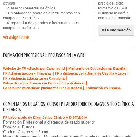
ópticas
precio del ciclo
2. asesor comercial de óptica
formativo de FP a
3. montador de aparatos e instrumentos con
distancia lo dará el
componentes ópticos
centro de formación
4. reparador de aparatos e instrumentos con
componentes ópticos
Más información
ver asignaturas
FORMACION PROFESIONAL: RECURSOS EN LA WEB
|
|
Website de FP editado por Cajamadrid
Ministerio de Educación en España
|
|
FP Administración y Finanzas
FP a distancia de la Junta de Castilla y León
|
FP a distancia Educastur en Cantabria
|
Wikipedia sobre Formación Profesional a distancia
|
Generalitat Valenciana: plataforma FP a distancia
Formación en España
COMENTARIOS USUARIOS: CURSO FP LABORATORIO DE DIAGNÓSTICO CLÍNICO A
DISTANCIA
FP Laboratorio de Diagnóstico Clínico A DISTANCIA
Formación Profesional a distancia de grado superior
Provincia: Burgos
Ciudad: Chalon sur Saone
Maria
: Buenas tardes, Mi nombre es Maria González y estoy interesada