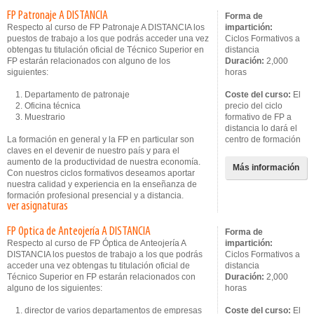
FP Patronaje A DISTANCIA
Forma de
Respecto al curso de FP Patronaje A DISTANCIA los
impartición:
puestos de trabajo a los que podrás acceder una vez
Ciclos Formativos a
obtengas tu titulación oficial de Técnico Superior en
distancia
FP estarán relacionados con alguno de los
Duración:
2,000
siguientes:
horas
1. Departamento de patronaje
Coste del curso:
El
2. Oficina técnica
precio del ciclo
3. Muestrario
formativo de FP a
distancia lo dará el
La formación en general y la FP en particular son
centro de formación
claves en el devenir de nuestro país y para el
aumento de la productividad de nuestra economía.
Más información
Con nuestros ciclos formativos deseamos aportar
nuestra calidad y experiencia en la enseñanza de
formación profesional presencial y a distancia.
ver asignaturas
FP Optica de Anteojería A DISTANCIA
Forma de
Respecto al curso de FP Óptica de Anteojería A
impartición:
DISTANCIA los puestos de trabajo a los que podrás
Ciclos Formativos a
acceder una vez obtengas tu titulación oficial de
distancia
Técnico Superior en FP estarán relacionados con
Duración:
2,000
alguno de los siguientes:
horas
1. director de varios departamentos de empresas
Coste del curso:
El