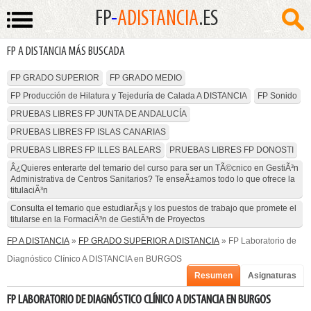
FP
-
ADISTANCIA
.ES
FP A DISTANCIA MÁS BUSCADA
FP GRADO SUPERIOR
FP GRADO MEDIO
FP Producción de Hilatura y Tejeduría de Calada A DISTANCIA
FP Sonido
PRUEBAS LIBRES FP JUNTA DE ANDALUCÍA
PRUEBAS LIBRES FP ISLAS CANARIAS
PRUEBAS LIBRES FP ILLES BALEARS
PRUEBAS LIBRES FP DONOSTI
Â¿Quieres enterarte del temario del curso para ser un TÃ©cnico en GestiÃ³n
Administrativa de Centros Sanitarios? Te enseÃ±amos todo lo que ofrece la
titulaciÃ³n
Consulta el temario que estudiarÃ¡s y los puestos de trabajo que promete el
titularse en la FormaciÃ³n de GestiÃ³n de Proyectos
FP A DISTANCIA
»
FP GRADO SUPERIOR A DISTANCIA
» FP Laboratorio de
Diagnóstico Clínico A DISTANCIA en BURGOS
Resumen
Asignaturas
FP LABORATORIO DE DIAGNÓSTICO CLÍNICO A DISTANCIA EN BURGOS