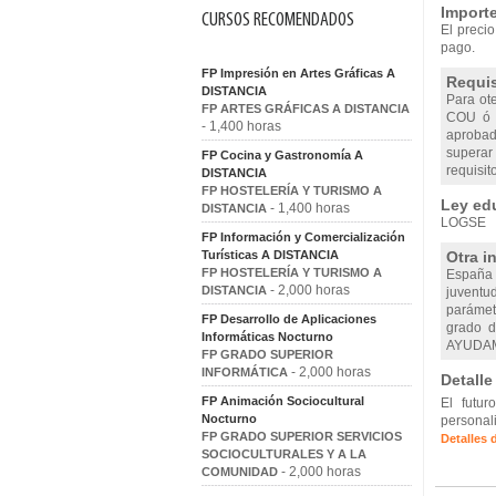
Importe
CURSOS RECOMENDADOS
El precio
pago.
FP Impresión en Artes Gráficas A
Requis
DISTANCIA
Para ote
FP ARTES GRÁFICAS A DISTANCIA
COU ó s
- 1,400 horas
aprobad
superar
FP Cocina y Gastronomía A
requisit
DISTANCIA
FP HOSTELERÍA Y TURISMO A
Ley edu
- 1,400 horas
DISTANCIA
LOGSE
FP Información y Comercialización
Turísticas A DISTANCIA
Otra i
FP HOSTELERÍA Y TURISMO A
España 
- 2,000 horas
DISTANCIA
juventu
parámetr
FP Desarrollo de Aplicaciones
grado d
Informáticas Nocturno
AYUDAM
FP GRADO SUPERIOR
- 2,000 horas
INFORMÁTICA
Detalle
FP Animación Sociocultural
El futu
Nocturno
personal
FP GRADO SUPERIOR SERVICIOS
Detalles 
SOCIOCULTURALES Y A LA
- 2,000 horas
COMUNIDAD