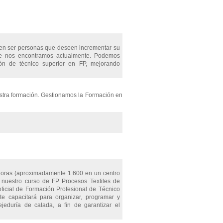
eben ser personas que deseen incrementar su
que nos encontramos actualmente. Podemos
ción de técnico superior en FP, mejorando
estra formación. Gestionamos la Formación en
 horas (aproximadamente 1.600 en un centro
 nuestro curso de FP Procesos Textiles de
oficial de Formación Profesional de Técnico
 te capacitará para organizar, programar y
ejeduría de calada, a fin de garantizar el