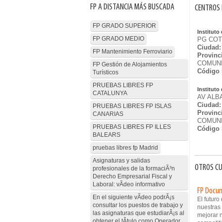
FP A DISTANCIA MÁS BUSCADA
CENTROS 
FP GRADO SUPERIOR
Institut
FP GRADO MEDIO
PG COT
Ciudad:
FP Mantenimiento Ferroviario
Provinc
COMUNI
FP Gestión de Alojamientos
Código 
Turísticos
PRUEBAS LIBRES FP
Institut
CATALUNYA
AV ALB
Ciudad:
PRUEBAS LIBRES FP ISLAS
Provinc
CANARIAS
COMUNI
PRUEBAS LIBRES FP ILLES
Código 
BALEARS
pruebas libres fp Madrid
Asignaturas y salidas
OTROS CU
profesionales de la formaciÃ³n
Derecho Empresarial Fiscal y
Laboral: vÃ­deo informativo
FP Docum
En el siguiente vÃ­deo podrÃ¡s
El futur
consultar los puestos de trabajo y
nuestras
las asignaturas que estudiarÃ¡s al
mejorar n
obtener el tÃ­tulo como Operador