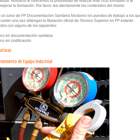
vidad. Nosotros te ofrecemos la posibilidad de realizar este ciclo formativo si te
mejorar tu formación. Por favor, lee atentamente los contenidos del mismo.
 al curso de FP Documentación Sanitaria Nocturno los puestos de trabajo a los qu
ceder una vez obtengas tu titulación oficial de Técnico Superior en FP estarán
dos con alguno de los siguientes:
co en documentación sanitaria
co en codificación
naturas
nimiento de Equipo Industrial