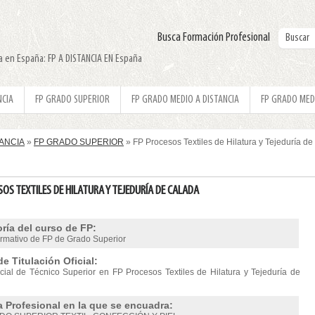
Busca Formación Profesional
ada en España: FP A DISTANCIA EN España
NCIA
FP GRADO SUPERIOR
FP GRADO MEDIO A DISTANCIA
FP GRADO MED
TANCIA
»
FP GRADO SUPERIOR
» FP Procesos Textiles de Hilatura y Tejeduría d
SOS TEXTILES DE HILATURA Y TEJEDURÍA DE CALADA
ría del curso de FP:
ormativo de FP de Grado Superior
de Titulación Oficial:
ficial de Técnico Superior en FP Procesos Textiles de Hilatura y Tejeduría de
a Profesional en la que se encuadra: