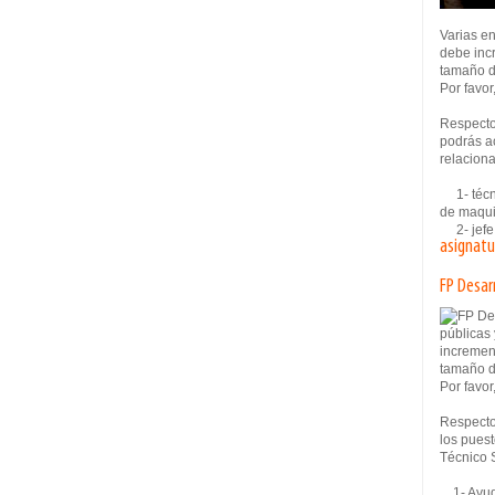
Varias e
debe inc
tamaño d
Por favor
Respecto 
podrás ac
relaciona
1- técni
de maqui
2- jefe 
asignatu
FP Desar
públicas
incremen
tamaño d
Por favor
Respecto
los puest
Técnico 
1- Ayud