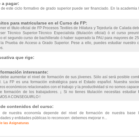
 a pagar:
 de este ciclo formativo de grado superior puede ser financiado. En la academia 
itos para matricularse en el Curso de FP:
ner el título oficial de FP Procesos Textiles de Hilatura y Tejeduría de Calada debe
er Técnico Superior-Técnico Especialista (titulación oficial) ó el curso preuniv
o el segundo curso de bachillerato ó haber superado la PAU para mayores de 25 
 la Prueba de Acceso a Grado Superior. Pese a ello, puedes estudiar nuestro c
os.
cativa que rige:
nformación interesante:
debe aumentar el nivel de formación de sus jóvenes. Sólo así será posible comb
d. La FP es una formación estratégica para el Estado español. Nuestra soc
os económicos relacionados con el trabajo y la productividad si no somos capaces
e formación de los trabajadores. ¡ Si no tienes titulación necesitas estudia
OS A CONSEGUIRLO !
 de contenidos del curso:
ro de nuestra economía depende del nivel de formación de nuestra base l
idades y entidades públicas lo reconocen: debemos mejorar n...
de las Asignaturas