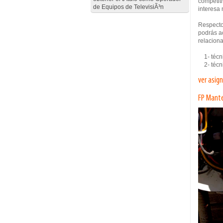
competiti
de Equipos de TelevisiÃ³n
interesa 
Respecto
podrás ac
relaciona
1- técni
2- técni
ver asig
FP Mante