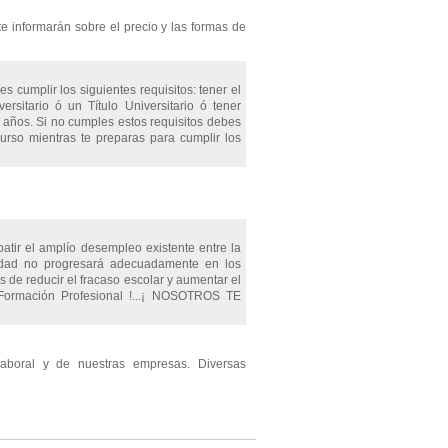
te informarán sobre el precio y las formas de
s cumplir los siguientes requisitos: tener el
ersitario ó un Título Universitario ó tener
años. Si no cumples estos requisitos debes
urso mientras te preparas para cumplir los
atir el amplío desempleo existente entre la
iedad no progresará adecuadamente en los
 de reducir el fracaso escolar y aumentar el
r Formación Profesional !...¡ NOSOTROS TE
aboral y de nuestras empresas. Diversas