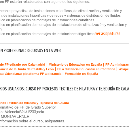
 en FP estarán relacionados con alguno de los siguientes:
ante proyectista de instalaciones caloríficas, de climatización y ventilación y
n, de instalaciones frigoríficas y de redes y sistemas de distribución de fluidos
o en planificación de montajes de instalaciones caloríficas
o en planificación de montajes de instalaciones de climatización y ventilación y
ón
ver asignaturas
o en planificación de montajes de instalaciones frigoríficas
N PROFESIONAL: RECURSOS EN LA WEB
|
|
de FP editado por Cajamadrid
Ministerio de Educación en España
FP Administrac
|
|
tancia de la Junta de Castilla y León
FP a distancia Educastur en Cantabria
Wikipe
|
tat Valenciana: plataforma FP a distancia
Formación en España
IOS USUARIOS: CURSO FP PROCESOS TEXTILES DE HILATURA Y TEJEDURÍA DE CAL
sos Textiles de Hilatura y Tejeduría de Calada
ormativo de FP de Grado Superior
ia: Valencia/Val&#233;ncia
d: MONTAVERNER
Información sobre el curso, asignaturas...