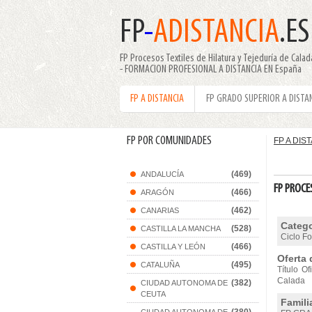
FP
-
ADISTANCIA
.ES
FP Procesos Textiles de Hilatura y Tejeduría de Cal
- FORMACION PROFESIONAL A DISTANCIA EN España
FP A DISTANCIA
FP GRADO SUPERIOR A DISTA
FP POR COMUNIDADES
FP A DIS
(469)
ANDALUCÍA
FP PROCE
(466)
ARAGÓN
(462)
CANARIAS
Catego
(528)
CASTILLA LA MANCHA
Ciclo F
(466)
CASTILLA Y LEÓN
Oferta 
(495)
CATALUÑA
Título O
Calada
(382)
CIUDAD AUTONOMA DE
CEUTA
Famili