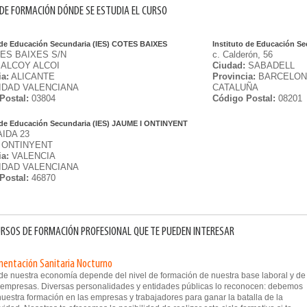
DE FORMACIÓN DÓNDE SE ESTUDIA EL CURSO
o de Educación Secundaria (IES) COTES BAIXES
Instituto de Educación Sec
ES BAIXES S/N
c. Calderón, 56
ALCOY ALCOI
Ciudad:
SABADELL
ia:
ALICANTE
Provincia:
BARCELON
DAD VALENCIANA
CATALUÑA
Postal:
03804
Código Postal:
08201
o de Educación Secundaria (IES) JAUME I ONTINYENT
AIDA 23
ONTINYENT
ia:
VALENCIA
DAD VALENCIANA
Postal:
46870
RSOS DE FORMACIÓN PROFESIONAL QUE TE PUEDEN INTERESAR
entación Sanitaria Nocturno
o de nuestra economía depende del nivel de formación de nuestra base laboral y de
 empresas. Diversas personalidades y entidades públicas lo reconocen: debemos
uestra formación en las empresas y trabajadores para ganar la batalla de la