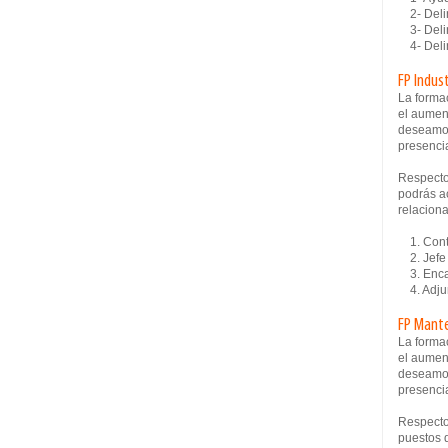
2- Delin
3- Delin
4- Delin
FP Indus
La formac
el aumen
deseamos
presencia
Respecto
podrás ac
relaciona
1. Contr
2. Jefe 
3. Encar
4. Adjun
FP Mante
La formac
el aumen
deseamos
presencia
Respecto
puestos d