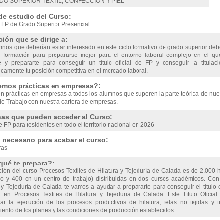
DO SUPERIOR TEXTIL, CONFECCIÓN Y PIEL
de estudio del Curso:
 FP de Grado Superior Presencial
ión que se dirige a:
mnos que deberían estar interesado en este ciclo formativo de grado superior d
e formación para prepararse mejor para el entorno laboral complejo en el 
e y prepararte para conseguir un título oficial de FP y conseguir la titula
camente tu posición competitiva en el mercado laboral.
emos prácticas en empresas?:
en prácticas en empresas a todos los alumnos que superen la parte teórica de nu
de Trabajo con nuestra cartera de empresas.
as que pueden acceder al Curso:
 FP para residentes en todo el territorio nacional en 2026
necesario para acabar el curso:
ras
qué te prepara?:
ción del curso Procesos Textiles de Hilatura y Tejeduría de Calada es de 2.000
vo y 400 en un centro de trabajo) distribuidas en dos cursos académicos. Con
a y Tejeduría de Calada te vamos a ayudar a prepararte para conseguir el título 
r en Procesos Textiles de Hilatura y Tejeduría de Calada. Este Título Oficial
sar la ejecución de los procesos productivos de hilatura, telas no tejidas y t
ento de los planes y las condiciones de producción establecidos.