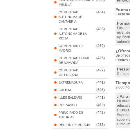
(380)
CIUDAD AUTONOMA DE
FP GRA
MELILLA
Forma 
(454)
COMUNIDAD
Curso de
AUTÓNOMA DE
CANTABRIA
Formac
Los alu
(408)
COMUNIDAD
nivel d
AUTÓNOMA DE LA
ayudart
RIOJA
automáti
(460)
COMUNIDAD DE
¿Ofrec
MADRID
Se ofrec
(425)
COMUNIDAD FORAL
Centros 
DE NAVARRA
Person
(497)
COMUNIDAD
Curso de
VALENCIANA
(441)
Tiempo 
EXTREMADURA
2,000 ho
(506)
GALICIA
¿Para 
(441)
ILLES BALEARS
La dura
(463)
PAÍS VASCO
educati
Hilatur
(443)
PRINCIPADO DE
Superio
ASTURIAS
supervi
cumplimi
(453)
REGIÓN DE MURCIA