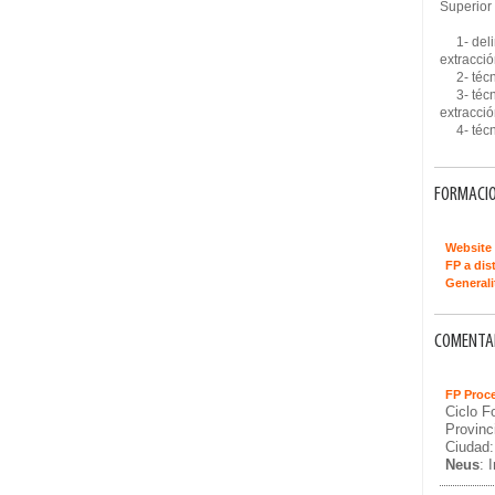
Superior
1- deline
extracció
2- técnic
3- técnic
extracci
4- técnic
FORMACIO
Website 
FP a dis
Generali
COMENTAR
FP Proce
Ciclo F
Provinc
Ciuda
Neus
: 