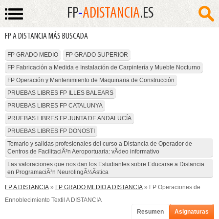
FP
-
ADISTANCIA
.ES
FP A DISTANCIA MÁS BUSCADA
FP GRADO MEDIO
FP GRADO SUPERIOR
FP Fabricación a Medida e Instalación de Carpintería y Mueble Nocturno
FP Operación y Mantenimiento de Maquinaria de Construcción
PRUEBAS LIBRES FP ILLES BALEARS
PRUEBAS LIBRES FP CATALUNYA
PRUEBAS LIBRES FP JUNTA DE ANDALUCÍA
PRUEBAS LIBRES FP DONOSTI
Temario y salidas profesionales del curso a Distancia de Operador de
Centros de FacilitaciÃ³n Aeroportuaria: vÃ­deo informativo
Las valoraciones que nos dan los Estudiantes sobre Educarse a Distancia
en ProgramaciÃ³n NeurolingÃ¼Ã­stica
FP A DISTANCIA
»
FP GRADO MEDIO A DISTANCIA
» FP Operaciones de
Ennoblecimiento Textil A DISTANCIA
Resumen
Asignaturas