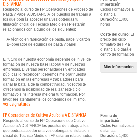
DISTANCIA
impartición:
Respecto al curso de FP Operaciones de Proceso de
Ciclos Formativos a
Pasta y Papel A DISTANCIA los puestos de trabajo a
distancia
los que podrás acceder una vez obtengas tu
Duración:
1,400
titulación oficial de Técnico Medio en FP estarán
horas
relacionados con alguno de los siguientes:
Coste del curso:
El
A- técnico en fabricación de pasta, papel y cartón
precio del ciclo
B- operador de equipos de pasta y papel
formativo de FP a
distancia lo dará el
centro de formación
El futuro de nuestra economía depende del nivel de
formación de nuestra base laboral y de nuestras
Más información
empresas. Diversas personalidades y entidades
públicas lo reconocen: debemos mejorar nuestra
formación en las empresas y trabajadores para
ganar la batalla de la competitividad. Nosotros te
ofrecemos la posibilidad de realizar este ciclo
formativo si te interesa mejorar tu formación. Por
favor, lee atentamente los contenidos del mismo.
ver asignaturas
FP Operaciones de Cultivo Acuícola A DISTANCIA
Forma de
Respecto al curso de FP Operaciones de Cultivo
impartición:
Acuícola A DISTANCIA los puestos de trabajo a los
Ciclos Formativos a
que podrás acceder una vez obtengas tu titulación
distancia
oficial de Técnico Medio en FP estarán relacionados
Duración:
1,400