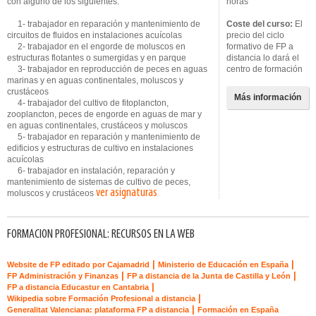
con alguno de los siguientes:
horas
1- trabajador en reparación y mantenimiento de
Coste del curso:
El
circuitos de fluidos en instalaciones acuícolas
precio del ciclo
2- trabajador en el engorde de moluscos en
formativo de FP a
estructuras flotantes o sumergidas y en parque
distancia lo dará el
3- trabajador en reproducción de peces en aguas
centro de formación
marinas y en aguas continentales, moluscos y
crustáceos
Más información
4- trabajador del cultivo de fitoplancton,
zooplancton, peces de engorde en aguas de mar y
en aguas continentales, crustáceos y moluscos
5- trabajador en reparación y mantenimiento de
edificios y estructuras de cultivo en instalaciones
acuícolas
6- trabajador en instalación, reparación y
mantenimiento de sistemas de cultivo de peces,
ver asignaturas
moluscos y crustáceos
FORMACION PROFESIONAL: RECURSOS EN LA WEB
|
|
Website de FP editado por Cajamadrid
Ministerio de Educación en España
|
|
FP Administración y Finanzas
FP a distancia de la Junta de Castilla y León
|
FP a distancia Educastur en Cantabria
|
Wikipedia sobre Formación Profesional a distancia
|
Generalitat Valenciana: plataforma FP a distancia
Formación en España