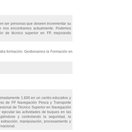
eben ser personas que deseen incrementar su
que nos encontramos actualmente. Podemos
ción de técnico superior en FP, mejorando
estra formación. Gestionamos la Formación en
ximadamente 1.600 en un centro educativo y
urso de FP Navegación Pesca y Transporte
ofesional de Técnico Superior en Navegación
 y ejecutar las actividades de buques en las
igiéndose y controlando la seguridad, la
 extracción, manipulación, procesamiento y
rnacional.