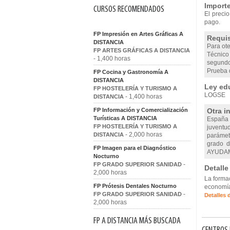
Importe
CURSOS RECOMENDADOS
El precio
pago.
FP Impresión en Artes Gráficas A
Requis
DISTANCIA
Para ote
FP ARTES GRÁFICAS A DISTANCIA
Técnico 
- 1,400 horas
segundo
Prueba d
FP Cocina y Gastronomía A
DISTANCIA
Ley edu
FP HOSTELERÍA Y TURISMO A
LOGSE
- 1,400 horas
DISTANCIA
FP Información y Comercialización
Otra i
Turísticas A DISTANCIA
España 
FP HOSTELERÍA Y TURISMO A
juventu
- 2,000 horas
DISTANCIA
parámetr
grado d
FP Imagen para el Diagnóstico
AYUDAM
Nocturno
-
FP GRADO SUPERIOR SANIDAD
Detalle
2,000 horas
La formac
FP Prótesis Dentales Nocturno
economía
-
FP GRADO SUPERIOR SANIDAD
Detalles 
2,000 horas
FP A DISTANCIA MÁS BUSCADA