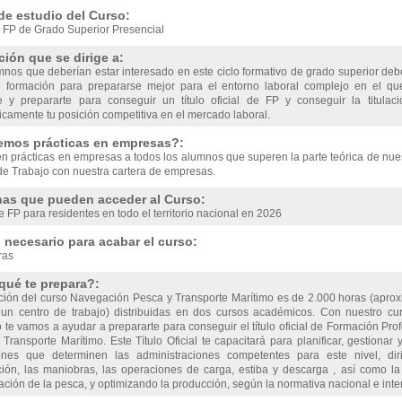
de estudio del Curso:
 FP de Grado Superior Presencial
ión que se dirige a:
mnos que deberían estar interesado en este ciclo formativo de grado superior d
e formación para prepararse mejor para el entorno laboral complejo en el 
e y prepararte para conseguir un título oficial de FP y conseguir la titula
camente tu posición competitiva en el mercado laboral.
emos prácticas en empresas?:
en prácticas en empresas a todos los alumnos que superen la parte teórica de nu
de Trabajo con nuestra cartera de empresas.
as que pueden acceder al Curso:
 FP para residentes en todo el territorio nacional en 2026
necesario para acabar el curso:
ras
qué te prepara?:
ción del curso Navegación Pesca y Transporte Marítimo es de 2.000 horas (apro
un centro de trabajo) distribuidas en dos cursos académicos. Con nuestro c
 te vamos a ayudar a prepararte para conseguir el título oficial de Formación Pr
Transporte Marítimo. Este Título Oficial te capacitará para planificar, gestionar
ones que determinen las administraciones competentes para este nivel, dir
ión, las maniobras, las operaciones de carga, estiba y descarga , así como la
ción de la pesca, y optimizando la producción, según la normativa nacional e inte