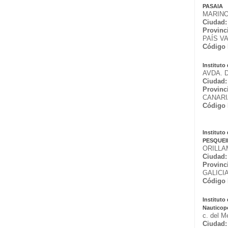
PASAIA
MARINO
Ciudad:
Provinc
PAÍS V
Código 
Institut
AVDA. 
Ciudad:
Provinc
CANAR
Código 
Institut
PESQUEI
ORILLA
Ciudad:
Provinc
GALICI
Código 
Instituto
Nauticop
c. del Me
Ciudad: