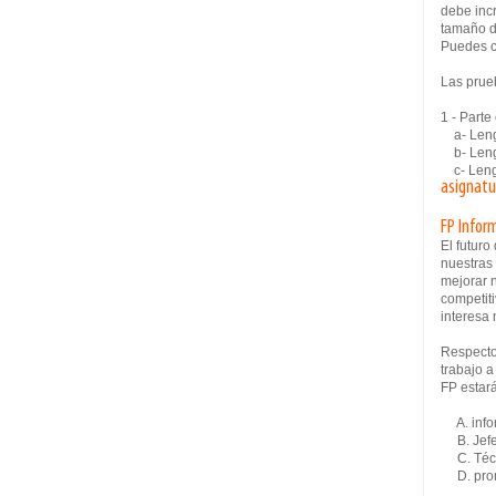
debe inc
tamaño d
Puedes c
Las prueb
1 - Part
a- Lengu
b- Leng
c- Lengu
asignatu
FP Infor
El futur
nuestras
mejorar n
competiti
interesa 
Respecto
trabajo a
FP estar
A. infor
B. Jefe d
C. Técni
D. promo