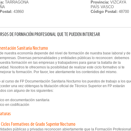
ia:
TARRAGONA
Provincia:
VIZCAYA
UÑA
PAÍS VASCO
Postal:
43860
Código Postal:
48700
RSOS DE FORMACIÓN PROFESIONAL QUE TE PUEDEN INTERESAR
entación Sanitaria Nocturno
o de nuestra economía depende del nivel de formación de nuestra base laboral y de
 empresas. Diversas personalidades y entidades públicas lo reconocen: debemos
uestra formación en las empresas y trabajadores para ganar la batalla de la
vidad. Nosotros te ofrecemos la posibilidad de realizar este ciclo formativo si te
mejorar tu formación. Por favor, lee atentamente los contenidos del mismo.
 al curso de FP Documentación Sanitaria Nocturno los puestos de trabajo a los qu
ceder una vez obtengas tu titulación oficial de Técnico Superior en FP estarán
dos con alguno de los siguientes:
co en documentación sanitaria
co en codificación
naturas
 Ciclos Formativos de Grado Superior Nocturno
ntidades públicas y privadas reconocen abiertamente que la Formación Profesional