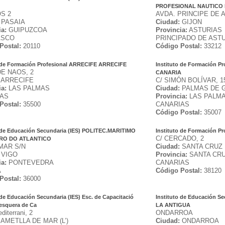
PROFESIONAL NAUTICO
S 2
AVDA. PRINCIPE DE A
PASAIA
Ciudad:
GIJON
ia:
GUIPUZCOA
Provincia:
ASTURIAS
ASCO
PRINCIPADO DE AST
Postal:
20110
Código Postal:
33212
o de Formación Profesional ARRECIFE ARRECIFE
Instituto de Formación 
DE NAOS, 2
CANARIA
ARRECIFE
C/ SIMÓN BOLÍVAR, 1
ia:
LAS PALMAS
Ciudad:
PALMAS DE G
IAS
Provincia:
LAS PALM
Postal:
35500
CANARIAS
Código Postal:
35007
o de Educación Secundaria (IES) POLITEC.MARITIMO
Instituto de Formación 
C/ CERCADO, 2
RO DO ATLANTICO
MAR S/N
Ciudad:
SANTA CRUZ 
VIGO
Provincia:
SANTA CRU
ia:
PONTEVEDRA
CANARIAS
A
Código Postal:
38120
Postal:
36000
 de Educación Secundaria (IES) Esc. de Capacitació
Instituto de Educación 
esquera de Ca
LA ANTIGUA
diterrani, 2
ONDARROA
AMETLLA DE MAR (L’)
Ciudad:
ONDARROA