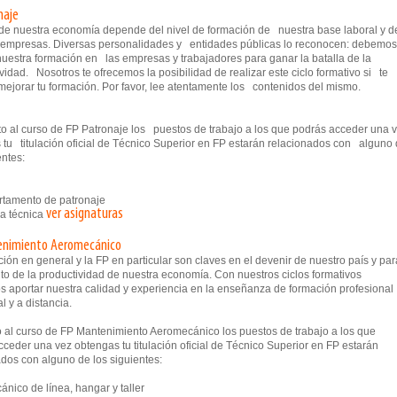
naje
o de nuestra economía depende del nivel de formación de nuestra base laboral y d
 empresas. Diversas personalidades y entidades públicas lo reconocen: debemos
nuestra formación en las empresas y trabajadores para ganar la batalla de la
vidad. Nosotros te ofrecemos la posibilidad de realizar este ciclo formativo si te
mejorar tu formación. Por favor, lee atentamente los contenidos del mismo.
 al curso de FP Patronaje los puestos de trabajo a los que podrás acceder una 
 tu titulación oficial de Técnico Superior en FP estarán relacionados con alguno
entes:
tamento de patronaje
ver asignaturas
na técnica
enimiento Aeromecánico
ión en general y la FP en particular son claves en el devenir de nuestro país y par
to de la productividad de nuestra economía. Con nuestros ciclos formativos
 aportar nuestra calidad y experiencia en la enseñanza de formación profesional
l y a distancia.
 al curso de FP Mantenimiento Aeromecánico los puestos de trabajo a los que
ceder una vez obtengas tu titulación oficial de Técnico Superior en FP estarán
dos con alguno de los siguientes:
ico de línea, hangar y taller