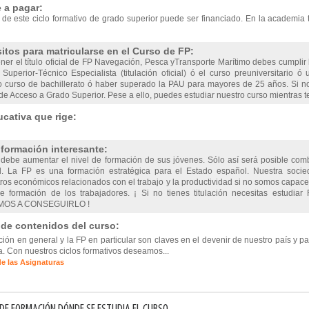
 a pagar:
 de este ciclo formativo de grado superior puede ser financiado. En la academia 
itos para matricularse en el Curso de FP:
ner el título oficial de FP Navegación, Pesca yTransporte Marítimo debes cumplir l
Superior-Técnico Especialista (titulación oficial) ó el curso preuniversitario ó
 curso de bachillerato ó haber superado la PAU para mayores de 25 años. Si no
e Acceso a Grado Superior. Pese a ello, puedes estudiar nuestro curso mientras te
cativa que rige:
nformación interesante:
debe aumentar el nivel de formación de sus jóvenes. Sólo así será posible comb
d. La FP es una formación estratégica para el Estado español. Nuestra soc
os económicos relacionados con el trabajo y la productividad si no somos capaces
e formación de los trabajadores. ¡ Si no tienes titulación necesitas estudia
OS A CONSEGUIRLO !
 de contenidos del curso:
ión en general y la FP en particular son claves en el devenir de nuestro país y p
. Con nuestros ciclos formativos deseamos...
de las Asignaturas