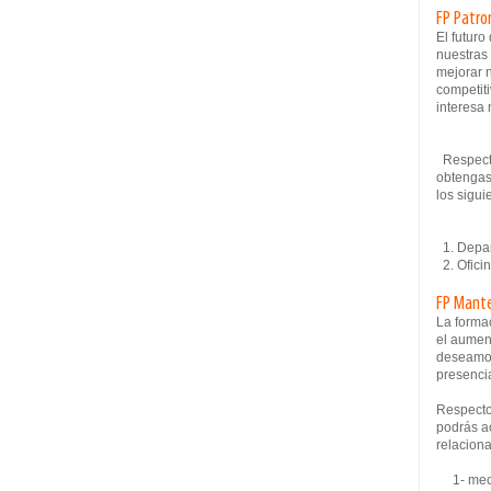
FP Patro
El futur
nuestras
mejorar 
competiti
interesa 
Respecto
obtengas
los sigui
1. Depar
2. Ofici
FP Mant
La formac
el aumen
deseamos
presencia
Respecto
podrás ac
relaciona
1- mecán