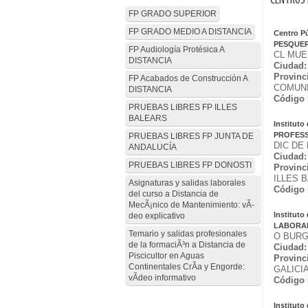
CENTROS 
FP GRADO SUPERIOR
FP GRADO MEDIO A DISTANCIA
Centro P
PESQUE
FP Audiología Protésica A
CL MUE
DISTANCIA
Ciudad:
Provinc
FP Acabados de Construcción A
COMUNI
DISTANCIA
Código 
PRUEBAS LIBRES FP ILLES
BALEARS
Institut
PROFES
PRUEBAS LIBRES FP JUNTA DE
DIC DE 
ANDALUCÍA
Ciudad:
PRUEBAS LIBRES FP DONOSTI
Provinc
ILLES 
Asignaturas y salidas laborales
Código 
del curso a Distancia de
MecÃ¡nico de Mantenimiento: vÃ­
Institut
deo explicativo
LABORA
Temario y salidas profesionales
O BURG
de la formaciÃ³n a Distancia de
Ciudad:
Piscicultor en Aguas
Provinc
Continentales CrÃ­a y Engorde:
GALICI
vÃ­deo informativo
Código 
Institut