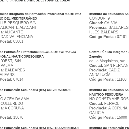
DE FORMACIÓN DÓNDE SE ESTUDIA EL CURSO
úblico Integrado de Formación Profesional MARÍTIMO
Instituto de Educación S
CÒNDOR, 9
RO DEL MEDITERRÁNEO
LLE PESQUERO S/N
Ciudad:
CALVIÀ
ALICANTE ALACANT
Provincia:
BALEARES
ia:
ALICANTE
ILLES BALEARS
DAD VALENCIANA
Código Postal:
07181
Postal:
03001
o de Formación Profesional ESCOLA DE FORMACIÓ
Centro Público Integrado
SIONAL NAUTICOPESQUERA
Zaporito
L’OEST, S/N
de La Magdalena, s/n
PALMA
Ciudad:
SAN FERNAN
ia:
BALEARES
Provincia:
CADIZ
BALEARS
ANDALUCÍA
Postal:
07014
Código Postal:
11100
o de Educación Secundaria (IES) UNIVERSIDADE
Instituto de Educación S
L
NAUTICO PESQUEIRA
O ACEA DA AMA
NO CONSTA ANEIROS
CULLEREDO
Ciudad:
FERROL
ia:
A CORUÑA
Provincia:
A CORUÑA
A
GALICIA
Postal:
15670
Código Postal:
15000
o de Educación Secundaria (IES) IES. ITSASMENDIKOI
Instituto de Formación 