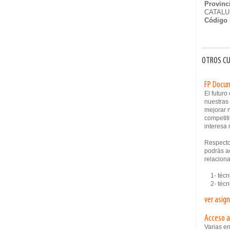
Provinc
CATAL
Código 
OTROS CU
FP Docum
El futur
nuestras
mejorar n
competiti
interesa 
Respecto
podrás ac
relaciona
1- técni
2- técni
ver asig
Acceso a
Varias e