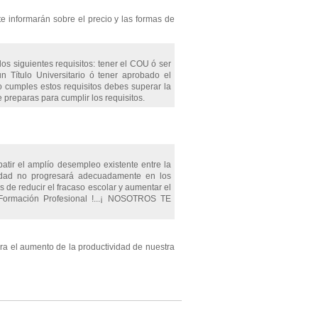
te informarán sobre el precio y las formas de
os siguientes requisitos: tener el COU ó ser
 un Título Universitario ó tener aprobado el
 cumples estos requisitos debes superar la
 preparas para cumplir los requisitos.
atir el amplío desempleo existente entre la
iedad no progresará adecuadamente en los
 de reducir el fracaso escolar y aumentar el
r Formación Profesional !...¡ NOSOTROS TE
ara el aumento de la productividad de nuestra