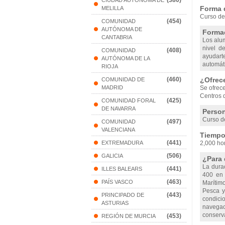
(380)
CIUDAD AUTONOMA DE
Forma 
MELILLA
Curso de
(454)
COMUNIDAD
AUTÓNOMA DE
Formac
CANTABRIA
Los alu
nivel d
(408)
COMUNIDAD
ayudart
AUTÓNOMA DE LA
automáti
RIOJA
(460)
¿Ofrec
COMUNIDAD DE
MADRID
Se ofrec
Centros 
(425)
COMUNIDAD FORAL
DE NAVARRA
Person
Curso de
(497)
COMUNIDAD
VALENCIANA
Tiempo 
(441)
EXTREMADURA
2,000 ho
(506)
GALICIA
¿Para 
La dura
(441)
ILLES BALEARS
400 en 
(463)
PAÍS VASCO
Marítimo
Pesca y 
(443)
PRINCIPADO DE
condici
ASTURIAS
navegac
conserva
(453)
REGIÓN DE MURCIA