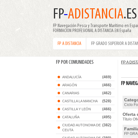
FP
-
ADISTANCIA
.ES
FP Navegación Pesca y Transporte Marítimo en Españ
FORMACION PROFESIONAL A DISTANCIA EN España
FP A DISTANCIA
FP GRADO SUPERIOR A DISTA
FP POR COMUNIDADES
FP A DIS
(469)
ANDALUCÍA
FP NAVEG
(466)
ARAGÓN
(462)
CANARIAS
Catego
(528)
CASTILLA LA MANCHA
Ciclo F
(466)
CASTILLA Y LEÓN
Oferta 
(495)
CATALUÑA
Título O
(382)
CIUDAD AUTONOMA DE
Famili
CEUTA
FP GRA