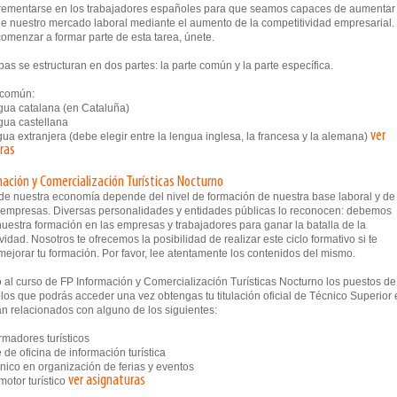
rementarse en los trabajadores españoles para que seamos capaces de aumentar 
e nuestro mercado laboral mediante el aumento de la competitividad empresarial.
omenzar a formar parte de esta tarea, únete.
as se estructuran en dos partes: la parte común y la parte específica.
e común:
a catalana (en Cataluña)
ua castellana
ver
a extranjera (debe elegir entre la lengua inglesa, la francesa y la alemana)
ras
mación y Comercialización Turísticas Nocturno
o de nuestra economía depende del nivel de formación de nuestra base laboral y de
 empresas. Diversas personalidades y entidades públicas lo reconocen: debemos
uestra formación en las empresas y trabajadores para ganar la batalla de la
vidad. Nosotros te ofrecemos la posibilidad de realizar este ciclo formativo si te
mejorar tu formación. Por favor, lee atentamente los contenidos del mismo.
 al curso de FP Información y Comercialización Turísticas Nocturno los puestos de
 los que podrás acceder una vez obtengas tu titulación oficial de Técnico Superior
án relacionados con alguno de los siguientes:
madores turísticos
e oficina de información turística
co en organización de ferias y eventos
ver asignaturas
tor turístico