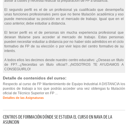
asistir a clases y necesita realizar la preparación de FP a distancia.
El segundo perfil es el de un profesional ya cualificado que desempeña
unas funciones profesionales pero que no tiene titulación académica y eso
puede menoscabar su posición en el mercado de trabajo. Igual que en el
caso anterior, debe estudiar a distancia.
El tercer perfil es el de personas sin mucha experiencia profesional que
desean titularse para acceder al mercado de trabajo. Estas personas
pueden necesitar estudiar a distancia por no haber sido admitidos en el ciclo
formativo de FP de su elección o por vivir lejos del centro formativo de su
interés.
A todos ellos les decimos desde nuestro centro educativo: ¿Deseas un título
de FP?...¿Necesitas un título oficial?...¡NOSOTROS TE AYUDAMOS A
CONSEGUIRLO!
Detalle de contenidos del curso:
Respecto al curso de FP Mantenimiento de Equipo Industrial A DISTANCIA los
puestos de trabajo a los que podrás acceder una vez obtengas tu titulación
oficial de Técnico Superior en FP ...
Detalles de las Asignaturas
CENTROS DE FORMACIÓN DÓNDE SE ESTUDIA EL CURSO EN NAVA DE LA
ASUNCION