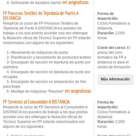
ver asignaturas
4- Delineante de trazados viarios
FP Procesos Textiles de Tejeduría de Punto A
Forma de
DISTANCIA
impartición:
Respecto al curso de FP Procesos Textiles de
Ciclos Formativos a
Tejeduría de Punto A DISTANCIA los puestos de
distancia
trabajo a los que podrás acceder una vez obtengas
Duración:
2,000
tu titulación oficial de Técnico Superior en FP estarán
horas
relacionados con alguno de los siguientes:
Coste del curso:
El
1- Afinamiento de máquinas de punto
precio del ciclo
2- Planificación y lanzamiento de productos textiles
formativo de FP a
3- Encargado de sección en tejeduría de punto por
distancia lo dará el
urdimbre
centro de formación
4- Encargado de sección en tejeduría de punto por
recogida
Más información
5- Encargado de sección en preparación de hilo
para tisaje
ver asignaturas
6- Montaje de máquinas "Raschel"
FP Servicios al Consumidor A DISTANCIA
Forma de
Respecto al curso de FP Servicios al Consumidor A
impartición:
DISTANCIA los puestos de trabajo a los que podrás
Ciclos Formativos a
acceder una vez obtengas tu titulación oficial de
distancia
Técnico Superior en FP estarán relacionados con
Duración:
2,000
alguno de los siguientes:
horas