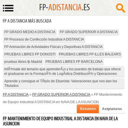
FP
-
ADISTANCIA
.ES
FP A DISTANCIA MÁS BUSCADA
FP GRADO MEDIO A DISTANCIA
FP GRADO SUPERIOR A DISTANCIA
FP Procesos de Confección Industrial A DISTANCIA
FP Animación de Actividades Físicas y Deportivas A DISTANCIA
PRUEBAS LIBRES FP DONOSTI
PRUEBAS LIBRES FP ILLES BALEARS
pruebas libres fp Madrid
PRUEBAS LIBRES FP BARCELONA
InfÃ³rmate del temario que aprenderÃ¡s y los puestos de trabajo que ofrece
el graduarse en la FormaciÃ³n de LogÃ­stica DistribuciÃ³n y Operaciones
Aprende y consigue el TÃ­tulo de Ebanista: Valoraciones que nos dan los
Titulados
FP A DISTANCIA
»
FP GRADO SUPERIOR A DISTANCIA
» FP Mantenimiento
de Equipo Industrial A DISTANCIA en NAVA DE LA ASUNCION
Resumen
Asignaturas
FP MANTENIMIENTO DE EQUIPO INDUSTRIAL A DISTANCIA EN NAVA DE LA
ASUNCION