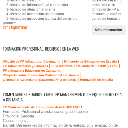
1- técnico en consumo
Coste del curso:
El
2- técnico de información al consumidor
precio del ciclo
3- técnico de atención al cliente
formativo de FP a
4- técnico de inspección de consumo
distancia lo dará el
5- técnico de inspección técnica del servicio o
centro de formación
producto
ver asignaturas
Más información
FORMACION PROFESIONAL: RECURSOS EN LA WEB
|
|
Website de FP editado por Cajamadrid
Ministerio de Educación en España
|
|
FP Administración y Finanzas
FP a distancia de la Junta de Castilla y León
|
FP a distancia Educastur en Cantabria
|
Wikipedia sobre Formación Profesional a distancia
|
Generalitat Valenciana: plataforma FP a distancia
Formación en España
COMENTARIOS USUARIOS: CURSO FP MANTENIMIENTO DE EQUIPO INDUSTRIAL
A DISTANCIA
FP Mantenimiento de Equipo Industrial A DISTANCIA
Formación Profesional a distancia de grado superior
Provincia: Segovia
Ciudad: segovia
Daniel
: Desearía recibir información de la realización y evaluación del