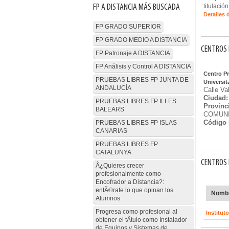
FP A DISTANCIA MÁS BUSCADA
titulació
Detalles 
FP GRADO SUPERIOR
FP GRADO MEDIO A DISTANCIA
CENTROS 
FP Patronaje A DISTANCIA
FP Análisis y Control A DISTANCIA
Centro P
PRUEBAS LIBRES FP JUNTA DE
Universit
ANDALUCÍA
Calle Va
Ciudad:
PRUEBAS LIBRES FP ILLES
Provinc
BALEARS
COMUNI
Código 
PRUEBAS LIBRES FP ISLAS
CANARIAS
PRUEBAS LIBRES FP
CATALUNYA
CENTROS 
Â¿Quieres crecer
profesionalmente como
Encofrador a Distancia?:
entÃ©rate lo que opinan los
Nombr
Alumnos
Progresa como profesional al
Institut
obtener el tÃ­tulo como Instalador
de Equipos y Sistemas de