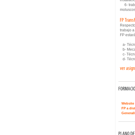
instalaci
6- traba
moluscos
FP Trans
Respecto
trabajo a
FP estar
a- Técni
b- Meca
c- Técni
d- Técni
ver asig
FORMACIO
Website 
FP a dis
Generali
PLANO DE