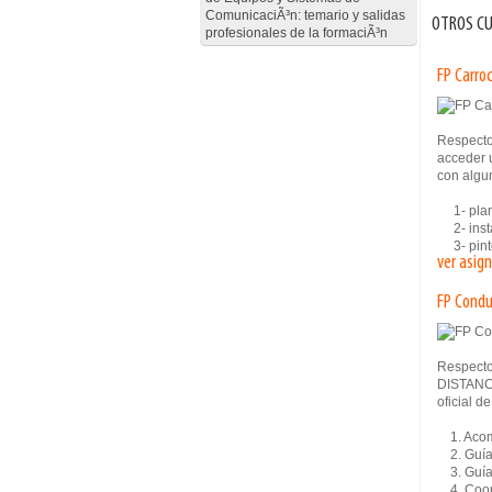
ComunicaciÃ³n: temario y salidas
OTROS CU
profesionales de la formaciÃ³n
FP Carro
Respecto
acceder u
con algun
1- planc
2- insta
3- pinto
ver asig
FP Condu
Respecto
DISTANCI
oficial d
1. Acom
2. Guía d
3. Guía 
4. Coord