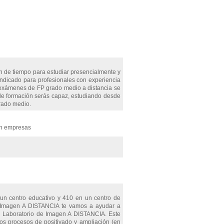
 de tiempo para estudiar presencialmente y
indicado para profesionales con experiencia
s exámenes de FP grado medio a distancia se
e formación serás capaz, estudiando desde
grado medio.
en empresas
un centro educativo y 410 en un centro de
de Imagen A DISTANCIA te vamos a ayudar a
 en Laboratorio de Imagen A DISTANCIA. Este
r los procesos de positivado y ampliación (en