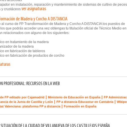
ones acuícolas
jador en instalación, reparación y mantenimiento de sistemas de cultivo de peces
ver asignaturas
 y crustáceos
formación de Madera y Corcho A DISTANCIA
 al curso de FP Transformación de Madera y Corcho A DISTANCIA los puestos de
 los que podrás acceder una vez obtengas tu titulación oficial de Técnico Medio en
án relacionados con alguno de los siguientes:
co en tratamiento de la madera
nizador de la madera
co en fabricación de tableros
co en fabricación de productos de corcho
naturas
N PROFESIONAL: RECURSOS EN LA WEB
|
|
de FP editado por Cajamadrid
Ministerio de Educación en España
FP Administrac
|
|
tancia de la Junta de Castilla y León
FP a distancia Educastur en Cantabria
Wikipe
|
tat Valenciana: plataforma FP a distancia
Formación en España
 SITUACIÓN DE LA CIUDAD DE VILLANUEVA DE LOS CASTILLEJOS ESPAÑA