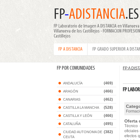
FP
-
ADISTANCIA
.ES
FP Laboratorio de Imagen A DISTANCIA en Villanueva d
Villanueva de los Castillejos - FORMACION PROFESION
Castillejos
FP A DISTANCIA
FP GRADO SUPERIOR A DISTA
FP POR COMUNIDADES
FP A DIS
(469)
ANDALUCÍA
FP LABOR
(466)
ARAGÓN
(462)
CANARIAS
Catego
(528)
CASTILLA LA MANCHA
Formació
(466)
CASTILLA Y LEÓN
Oferta 
(495)
CATALUÑA
Técnico 
oficiales
(382)
CIUDAD AUTONOMA DE
efectos q
CEUTA