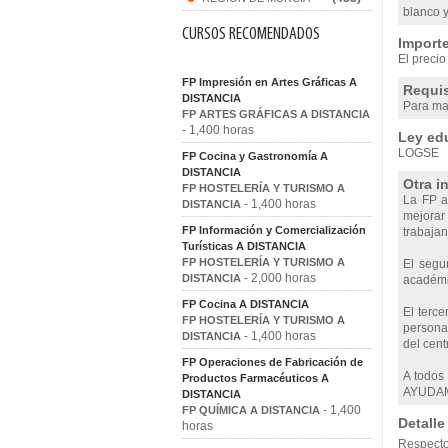
blanco y
CURSOS RECOMENDADOS
Importe
El precio
FP Impresión en Artes Gráficas A
Requis
DISTANCIA
Para mat
FP ARTES GRÁFICAS A DISTANCIA
- 1,400 horas
Ley edu
LOGSE
FP Cocina y Gastronomía A
DISTANCIA
Otra i
FP HOSTELERÍA Y TURISMO A
La FP a 
- 1,400 horas
DISTANCIA
mejorar 
FP Información y Comercialización
trabajan
Turísticas A DISTANCIA
FP HOSTELERÍA Y TURISMO A
El segu
- 2,000 horas
DISTANCIA
académic
FP Cocina A DISTANCIA
El terce
FP HOSTELERÍA Y TURISMO A
personas
- 1,400 horas
DISTANCIA
del cent
FP Operaciones de Fabricación de
A todos
Productos Farmacéuticos A
AYUDAM
DISTANCIA
- 1,400
FP QUÍMICA A DISTANCIA
Detalle
horas
Respecto