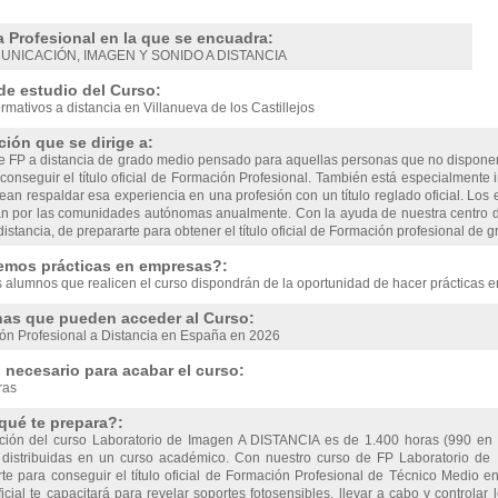
a Profesional en la que se encuadra:
UNICACIÓN, IMAGEN Y SONIDO A DISTANCIA
de estudio del Curso:
rmativos a distancia en Villanueva de los Castillejos
ión que se dirige a:
e FP a distancia de grado medio pensado para aquellas personas que no disponen
onseguir el título oficial de Formación Profesional. También está especialmente 
ean respaldar esa experiencia en una profesión con un título reglado oficial. Lo
n por las comunidades autónomas anualmente. Con la ayuda de nuestra centro d
distancia, de prepararte para obtener el título oficial de Formación profesional de 
emos prácticas en empresas?:
s alumnos que realicen el curso dispondrán de la oportunidad de hacer prácticas 
as que pueden acceder al Curso:
ón Profesional a Distancia en España en 2026
necesario para acabar el curso:
ras
qué te prepara?:
ción del curso Laboratorio de Imagen A DISTANCIA es de 1.400 horas (990 en 
) distribuidas en un curso académico. Con nuestro curso de FP Laboratorio 
rte para conseguir el título oficial de Formación Profesional de Técnico Medio
ficial te capacitará para revelar soportes fotosensibles, llevar a cabo y controla