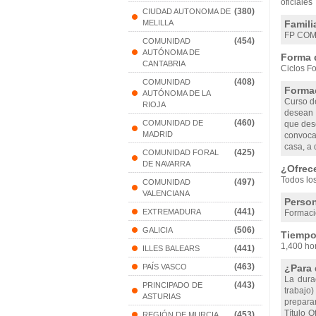
oficiales
(380)
CIUDAD AUTONOMA DE
MELILLA
Famili
FP COM
(454)
COMUNIDAD
AUTÓNOMA DE
Forma 
CANTABRIA
Ciclos Fo
(408)
COMUNIDAD
Formac
AUTÓNOMA DE LA
Curso d
RIOJA
desean c
(460)
COMUNIDAD DE
que des
MADRID
convoca
casa, a 
(425)
COMUNIDAD FORAL
DE NAVARRA
¿Ofrec
Todos lo
(497)
COMUNIDAD
VALENCIANA
Person
(441)
EXTREMADURA
Formaci
(506)
GALICIA
Tiempo 
1,400 ho
(441)
ILLES BALEARS
(463)
PAÍS VASCO
¿Para 
La dura
(443)
PRINCIPADO DE
trabajo
ASTURIAS
prepara
Título O
(453)
REGIÓN DE MURCIA