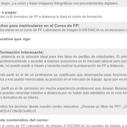
 negro, y a color) y tratar imágenes fotográficas con procedimientos digitales.
 a pagar:
 del ciclo formativo de FP a distancia lo dará el centro de formación
itos para matricularse en el Curso de FP:
ricularse en el curso de FP Laboratorio de Imagen A DISTANCIA no es necesario c
cativa que rige:
nformación interesante:
distancia es la solución ideal para tres tipos de perfiles de estudiantes. El pri
profesionalmente y acceder a mejores posiciones en el mercado laboral pero para el
do, no puede asistir a clases y necesita realizar la preparación de FP a distancia.
ndo perfil es el de un profesional ya cualificado que desempeña unas funciones
a y eso puede menoscabar su posición en el mercado de trabajo. Igual que en el c
r perfil es el de personas sin mucha experiencia profesional que desean titulars
 pueden necesitar estudiar a distancia por no haber sido admitidos en el ciclo for
ro formativo de su interés.
 ellos les decimos desde nuestro centro educativo: ¿Deseas un título de FP?...¿
OS A CONSEGUIRLO!
 de contenidos del curso:
 al curso de FP Laboratorio de Imagen A DISTANCIA los puestos de trabajo a 