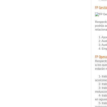
FP Gesti
Respecto
podrás ac
relaciona
1. Ayuda
2. Auxil
3. Auxil
4. Empl
FP Opera
Respecto
a los que
estarán r
1- traba
acuícola
2- traba
3- traba
moluscos
4- traba
en aguas
5- trabaj