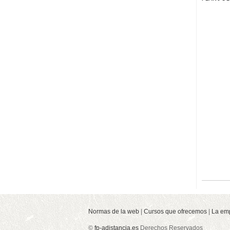
Normas de la web
|
Cursos que ofrecemos
|
La em
©
fp-adistancia.es
Derechos Reservados