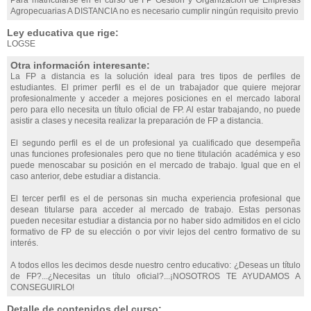
Para matricularse en el curso de FP Gestión y Organización de Empresas
Agropecuarias A DISTANCIA no es necesario cumplir ningún requisito previo
Ley educativa que rige:
LOGSE
Otra información interesante:
La FP a distancia es la solución ideal para tres tipos de perfiles de
estudiantes. El primer perfil es el de un trabajador que quiere mejorar
profesionalmente y acceder a mejores posiciones en el mercado laboral
pero para ello necesita un título oficial de FP. Al estar trabajando, no puede
asistir a clases y necesita realizar la preparación de FP a distancia.
El segundo perfil es el de un profesional ya cualificado que desempeña
unas funciones profesionales pero que no tiene titulación académica y eso
puede menoscabar su posición en el mercado de trabajo. Igual que en el
caso anterior, debe estudiar a distancia.
El tercer perfil es el de personas sin mucha experiencia profesional que
desean titularse para acceder al mercado de trabajo. Estas personas
pueden necesitar estudiar a distancia por no haber sido admitidos en el ciclo
formativo de FP de su elección o por vivir lejos del centro formativo de su
interés.
A todos ellos les decimos desde nuestro centro educativo: ¿Deseas un título
de FP?...¿Necesitas un título oficial?...¡NOSOTROS TE AYUDAMOS A
CONSEGUIRLO!
Detalle de contenidos del curso: