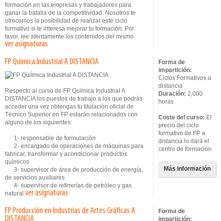
formación en las empresas y trabajadores para
ganar la batalla de la competitividad. Nosotros te
ofrecemos la posibilidad de realizar este ciclo
formativo si te interesa mejorar tu formación. Por
favor, lee atentamente los contenidos del mismo.
ver asignaturas
FP Química Industrial A DISTANCIA
Forma de
impartición:
Ciclos Formativos a
distancia
Respecto al curso de FP Química Industrial A
Duración:
2,000
DISTANCIA los puestos de trabajo a los que podrás
horas
acceder una vez obtengas tu titulación oficial de
Técnico Superior en FP estarán relacionados con
Coste del curso:
El
alguno de los siguientes:
precio del ciclo
formativo de FP a
1- responsable de formulación
distancia lo dará el
2- encargado de operaciones de máquinas para
centro de formación
fabricar, transformar y acondicionar productos
químicos
Más información
3- supervisor de área de producción de energía,
de servicios auxiliares
4- supervisor de refinerías de petróleo y gas
ver asignaturas
natural
FP Producción en Industrias de Artes Gráficas A
Forma de
DISTANCIA
impartición: