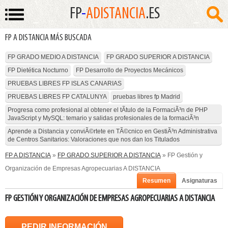
FP
-
ADISTANCIA
.ES
FP A DISTANCIA MÁS BUSCADA
FP GRADO MEDIO A DISTANCIA
FP GRADO SUPERIOR A DISTANCIA
FP Dietética Nocturno
FP Desarrollo de Proyectos Mecánicos
PRUEBAS LIBRES FP ISLAS CANARIAS
PRUEBAS LIBRES FP CATALUNYA
pruebas libres fp Madrid
Progresa como profesional al obtener el tÃ­tulo de la FormaciÃ³n de PHP
JavaScript y MySQL: temario y salidas profesionales de la formaciÃ³n
Aprende a Distancia y conviÃ©rtete en TÃ©cnico en GestiÃ³n Administrativa
de Centros Sanitarios: Valoraciones que nos dan los Titulados
FP A DISTANCIA
»
FP GRADO SUPERIOR A DISTANCIA
» FP Gestión y
Organización de Empresas Agropecuarias A DISTANCIA
Resumen
Asignaturas
FP GESTIÓN Y ORGANIZACIÓN DE EMPRESAS AGROPECUARIAS A DISTANCIA
PEDIR INFORMACIÓN