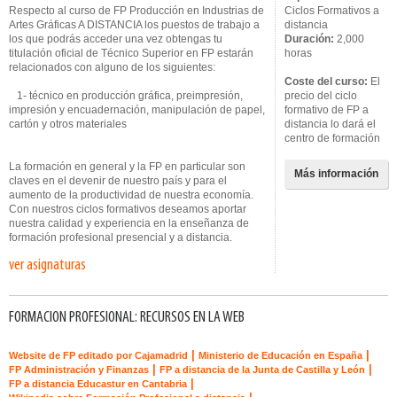
Respecto al curso de FP Producción en Industrias de
Ciclos Formativos a
Artes Gráficas A DISTANCIA los puestos de trabajo a
distancia
los que podrás acceder una vez obtengas tu
Duración:
2,000
titulación oficial de Técnico Superior en FP estarán
horas
relacionados con alguno de los siguientes:
Coste del curso:
El
1- técnico en producción gráfica, preimpresión,
precio del ciclo
impresión y encuadernación, manipulación de papel,
formativo de FP a
cartón y otros materiales
distancia lo dará el
centro de formación
La formación en general y la FP en particular son
Más información
claves en el devenir de nuestro país y para el
aumento de la productividad de nuestra economía.
Con nuestros ciclos formativos deseamos aportar
nuestra calidad y experiencia en la enseñanza de
formación profesional presencial y a distancia.
ver asignaturas
FORMACION PROFESIONAL: RECURSOS EN LA WEB
|
|
Website de FP editado por Cajamadrid
Ministerio de Educación en España
|
|
FP Administración y Finanzas
FP a distancia de la Junta de Castilla y León
|
FP a distancia Educastur en Cantabria