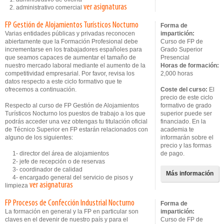
ver asignaturas
2. administrativo comercial
FP Gestión de Alojamientos Turísticos Nocturno
Forma de
Varias entidades públicas y privadas reconocen
impartición:
abiertamente que la Formación Profesional debe
Curso de FP de
incrementarse en los trabajadores españoles para
Grado Superior
que seamos capaces de aumentar el tamaño de
Presencial
nuestro mercado laboral mediante el aumento de la
Horas de formación:
competitividad empresarial. Por favor, revisa los
2,000 horas
datos respecto a este ciclo formativo que te
ofrecemos a continuación.
Coste del curso:
El
precio de este ciclo
Respecto al curso de FP Gestión de Alojamientos
formativo de grado
Turísticos Nocturno los puestos de trabajo a los que
superior puede ser
podrás acceder una vez obtengas tu titulación oficial
financiado. En la
de Técnico Superior en FP estarán relacionados con
academia te
alguno de los siguientes:
informarán sobre el
precio y las formas
1- director del área de alojamientos
de pago.
2- jefe de recepción o de reservas
3- coordinador de calidad
Más información
4- encargado general del servicio de pisos y
ver asignaturas
limpieza
FP Procesos de Confección Industrial Nocturno
Forma de
La formación en general y la FP en particular son
impartición:
claves en el devenir de nuestro país y para el
Curso de FP de