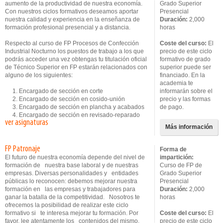
aumento de la productividad de nuestra economía.
Grado Superior
Con nuestros ciclos formativos deseamos aportar
Presencial
nuestra calidad y experiencia en la enseñanza de
Duración:
2,000
formación profesional presencial y a distancia.
horas
Respecto al curso de FP Procesos de Confección
Coste del curso:
El
Industrial Nocturno los puestos de trabajo a los que
precio de este ciclo
podrás acceder una vez obtengas tu titulación oficial
formativo de grado
de Técnico Superior en FP estarán relacionados con
superior puede ser
alguno de los siguientes:
financiado. En la
academia te
1. Encargado de sección en corte
informarán sobre el
2. Encargado de sección en cosido-unión
precio y las formas
3. Encargado de sección en plancha y acabados
de pago.
4. Encargado de sección en revisado-reparado
ver asignaturas
Más información
FP Patronaje
Forma de
El futuro de nuestra economía depende del nivel de
impartición:
formación de nuestra base laboral y de nuestras
Curso de FP de
empresas. Diversas personalidades y entidades
Grado Superior
públicas lo reconocen: debemos mejorar nuestra
Presencial
formación en las empresas y trabajadores para
Duración:
2,000
ganar la batalla de la competitividad. Nosotros te
horas
ofrecemos la posibilidad de realizar este ciclo
formativo si te interesa mejorar tu formación. Por
Coste del curso:
El
favor, lee atentamente los contenidos del mismo.
precio de este ciclo