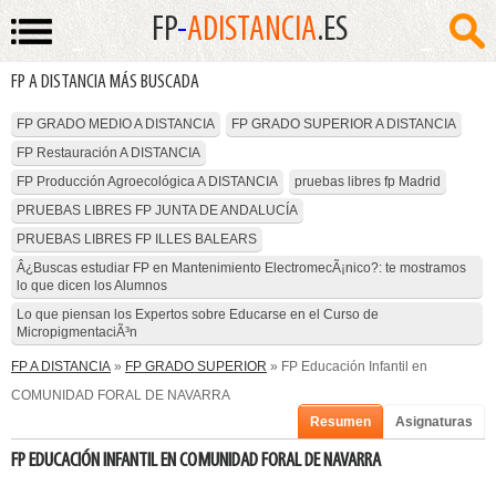
FP
-
ADISTANCIA
.ES
FP A DISTANCIA MÁS BUSCADA
FP GRADO MEDIO A DISTANCIA
FP GRADO SUPERIOR A DISTANCIA
FP Restauración A DISTANCIA
FP Producción Agroecológica A DISTANCIA
pruebas libres fp Madrid
PRUEBAS LIBRES FP JUNTA DE ANDALUCÍA
PRUEBAS LIBRES FP ILLES BALEARS
Â¿Buscas estudiar FP en Mantenimiento ElectromecÃ¡nico?: te mostramos
lo que dicen los Alumnos
Lo que piensan los Expertos sobre Educarse en el Curso de
MicropigmentaciÃ³n
FP A DISTANCIA
»
FP GRADO SUPERIOR
» FP Educación Infantil en
COMUNIDAD FORAL DE NAVARRA
Resumen
Asignaturas
FP EDUCACIÓN INFANTIL EN COMUNIDAD FORAL DE NAVARRA