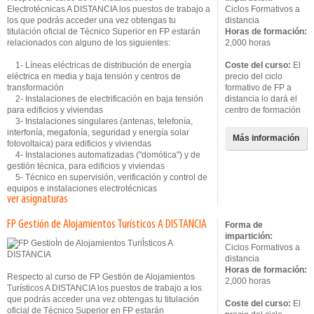
Electrotécnicas A DISTANCIA los puestos de trabajo a
Ciclos Formativos a
los que podrás acceder una vez obtengas tu
distancia
titulación oficial de Técnico Superior en FP estarán
Horas de formación:
relacionados con alguno de los siguientes:
2,000 horas
1- Líneas eléctricas de distribución de energía
Coste del curso:
El
eléctrica en media y baja tensión y centros de
precio del ciclo
transformación
formativo de FP a
2- Instalaciones de electrificación en baja tensión
distancia lo dará el
para edificios y viviendas
centro de formación
3- Instalaciones singulares (antenas, telefonía,
interfonía, megafonía, seguridad y energía solar
Más información
fotovoltaica) para edificios y viviendas
4- Instalaciones automatizadas ("domótica") y de
gestión técnica, para edificios y viviendas
5- Técnico en supervisión, verificación y control de
equipos e instalaciones electrotécnicas
ver asignaturas
FP Gestión de Alojamientos Turísticos A DISTANCIA
Forma de
impartición:
Ciclos Formativos a
distancia
Horas de formación:
Respecto al curso de FP Gestión de Alojamientos
2,000 horas
Turísticos A DISTANCIA los puestos de trabajo a los
que podrás acceder una vez obtengas tu titulación
Coste del curso:
El
oficial de Técnico Superior en FP estarán