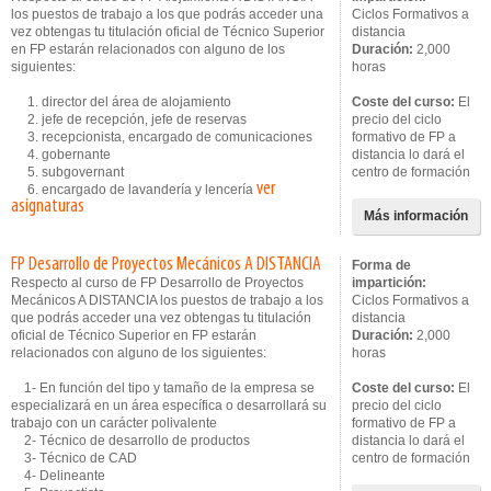
los puestos de trabajo a los que podrás acceder una
Ciclos Formativos a
vez obtengas tu titulación oficial de Técnico Superior
distancia
en FP estarán relacionados con alguno de los
Duración:
2,000
siguientes:
horas
1. director del área de alojamiento
Coste del curso:
El
2. jefe de recepción, jefe de reservas
precio del ciclo
3. recepcionista, encargado de comunicaciones
formativo de FP a
4. gobernante
distancia lo dará el
5. subgovernant
centro de formación
ver
6. encargado de lavandería y lencería
asignaturas
Más información
FP Desarrollo de Proyectos Mecánicos A DISTANCIA
Forma de
Respecto al curso de FP Desarrollo de Proyectos
impartición:
Mecánicos A DISTANCIA los puestos de trabajo a los
Ciclos Formativos a
que podrás acceder una vez obtengas tu titulación
distancia
oficial de Técnico Superior en FP estarán
Duración:
2,000
relacionados con alguno de los siguientes:
horas
1- En función del tipo y tamaño de la empresa se
Coste del curso:
El
especializará en un área específica o desarrollará su
precio del ciclo
trabajo con un carácter polivalente
formativo de FP a
2- Técnico de desarrollo de productos
distancia lo dará el
3- Técnico de CAD
centro de formación
4- Delineante