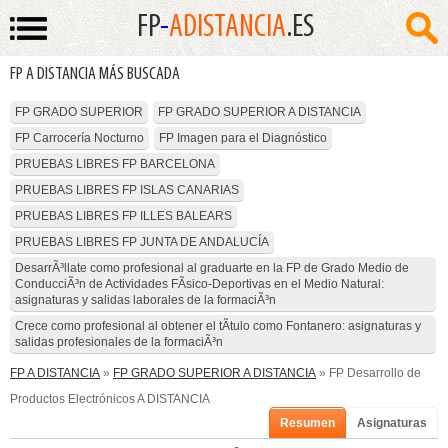
FP
-
ADISTANCIA
.ES
FP A DISTANCIA MÁS BUSCADA
FP GRADO SUPERIOR
FP GRADO SUPERIOR A DISTANCIA
FP Carrocería Nocturno
FP Imagen para el Diagnóstico
PRUEBAS LIBRES FP BARCELONA
PRUEBAS LIBRES FP ISLAS CANARIAS
PRUEBAS LIBRES FP ILLES BALEARS
PRUEBAS LIBRES FP JUNTA DE ANDALUCÍA
DesarrÃ³llate como profesional al graduarte en la FP de Grado Medio de
ConducciÃ³n de Actividades FÃ­sico-Deportivas en el Medio Natural:
asignaturas y salidas laborales de la formaciÃ³n
Crece como profesional al obtener el tÃ­tulo como Fontanero: asignaturas y
salidas profesionales de la formaciÃ³n
FP A DISTANCIA
»
FP GRADO SUPERIOR A DISTANCIA
» FP Desarrollo de
Productos Electrónicos A DISTANCIA
Resumen
Asignaturas