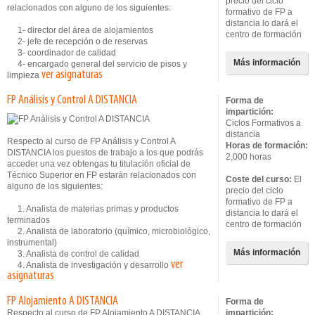
precio del ciclo
relacionados con alguno de los siguientes:
formativo de FP a
distancia lo dará el
1- director del área de alojamientos
centro de formación
2- jefe de recepción o de reservas
3- coordinador de calidad
Más información
4- encargado general del servicio de pisos y
ver asignaturas
limpieza
FP Análisis y Control A DISTANCIA
Forma de
impartición:
Ciclos Formativos a
distancia
Respecto al curso de FP Análisis y Control A
Horas de formación:
DISTANCIA los puestos de trabajo a los que podrás
2,000 horas
acceder una vez obtengas tu titulación oficial de
Técnico Superior en FP estarán relacionados con
Coste del curso:
El
alguno de los siguientes:
precio del ciclo
formativo de FP a
1. Analista de materias primas y productos
distancia lo dará el
terminados
centro de formación
2. Analista de laboratorio (químico, microbiológico,
instrumental)
Más información
3. Analista de control de calidad
ver
4. Analista de investigación y desarrollo
asignaturas
FP Alojamiento A DISTANCIA
Forma de
Respecto al curso de FP Alojamiento A DISTANCIA
impartición: