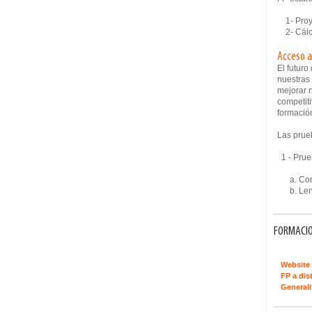
1- Proye
2- Cálc
Acceso a
El futur
nuestras
mejorar n
competiti
formació
Las prue
1 - Prue
a. Come
b. Leng
FORMACIO
Website 
FP a dis
Generali