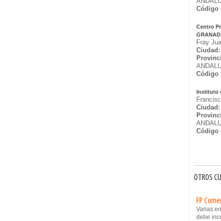
ANDALU
Código 
Centro P
GRANAD
Fray Ju
Ciudad:
Provinc
ANDALU
Código 
Instituto
Francisc
Ciudad:
Provinc
ANDALU
Código 
OTROS CU
FP Comer
Varias e
debe inc