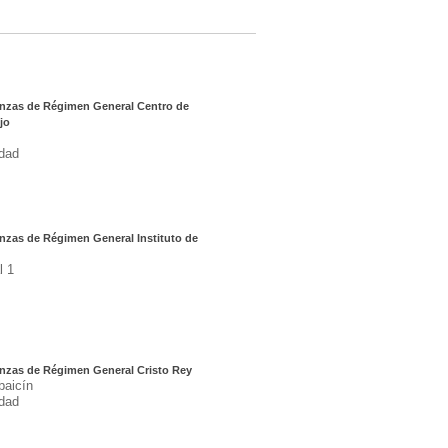
nzas de Régimen General Centro de
jo
dad
nzas de Régimen General Instituto de
l 1
nzas de Régimen General Cristo Rey
baicín
dad