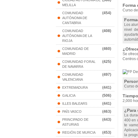
(380)
CIUDAD AUTONOMA DE
Forma 
MELILLA
Curso de
(454)
COMUNIDAD
AUTÓNOMA DE
Formac
CANTABRIA
Los alu
nivel d
(408)
COMUNIDAD
ayudart
AUTÓNOMA DE LA
automáti
RIOJA
(460)
¿Ofrec
COMUNIDAD DE
MADRID
Se ofrec
Centros 
(425)
COMUNIDAD FORAL
DE NAVARRA
(497)
COMUNIDAD
VALENCIANA
Person
Curso de
(441)
EXTREMADURA
(506)
Tiempo 
GALICIA
2,000 ho
(441)
ILLES BALEARS
¿Para 
(463)
PAÍS VASCO
La dura
(443)
PRINCIPADO DE
400 en u
ASTURIAS
te vamo
Aplicaci
(453)
REGIÓN DE MURCIA
la prog