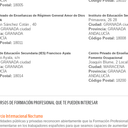
CÍA
Código Postal:
18010
Postal:
18005
rivado de Enseñanzas de Régimen General Amor de Dios
Instituto de Educación Se
Primavera, 26 28
A
an Sánchez Cotán , 40
Ciudad:
GRANADA ciu
GRANADA ciudad
Provincia:
GRANADA
ia:
GRANADA
ANDALUCÍA
CÍA
Código Postal:
18008
Postal:
18011
 de Educación Secundaria (IES) Francisco Ayala
Centro Privado de Enseña
o Ayala, s/n
Fomento Ocupacional
GRANADA ciudad
Joaquín Blume, 2 Local
ia:
GRANADA
Ciudad:
MARACENA
CÍA
Provincia:
GRANADA
Postal:
18014
ANDALUCÍA
Código Postal:
18200
RSOS DE FORMACIÓN PROFESIONAL QUE TE PUEDEN INTERESAR
cio Internacional Nocturno
ntidades públicas y privadas reconocen abiertamente que la Formación Profesional
rementarse en los trabajadores españoles para que seamos capaces de aumentar 