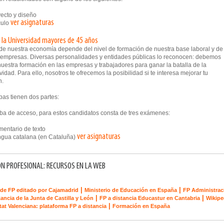
cto y diseño
ver asignaturas
ulo
 la Universidad mayores de 45 años
o de nuestra economía depende del nivel de formación de nuestra base laboral y de
 empresas. Diversas personalidades y entidades públicas lo reconocen: debemos
uestra formación en las empresas y trabajadores para ganar la batalla de la
vidad. Para ello, nosotros te ofrecemos la posibilidad si te interesa mejorar tu
n.
bas tienen dos partes:
ba de acceso, para estos candidatos consta de tres exámenes:
ntario de texto
ver asignaturas
ua catalana (en Cataluña)
N PROFESIONAL: RECURSOS EN LA WEB
|
|
de FP editado por Cajamadrid
Ministerio de Educación en España
FP Administrac
|
|
tancia de la Junta de Castilla y León
FP a distancia Educastur en Cantabria
Wikipe
|
tat Valenciana: plataforma FP a distancia
Formación en España