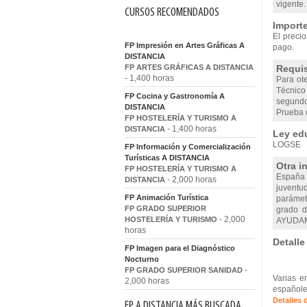
vigente.
CURSOS RECOMENDADOS
Importe
El precio
FP Impresión en Artes Gráficas A
pago.
DISTANCIA
FP ARTES GRÁFICAS A DISTANCIA
Requis
- 1,400 horas
Para ote
Técnico 
FP Cocina y Gastronomía A
segundo
DISTANCIA
Prueba d
FP HOSTELERÍA Y TURISMO A
- 1,400 horas
DISTANCIA
Ley edu
LOGSE
FP Información y Comercialización
Turísticas A DISTANCIA
Otra i
FP HOSTELERÍA Y TURISMO A
España 
- 2,000 horas
DISTANCIA
juventu
FP Animación Turística
parámetr
FP GRADO SUPERIOR
grado d
- 2,000
HOSTELERÍA Y TURISMO
AYUDAM
horas
Detalle
FP Imagen para el Diagnóstico
Nocturno
-
FP GRADO SUPERIOR SANIDAD
Varias e
2,000 horas
españole
Detalles 
FP A DISTANCIA MÁS BUSCADA