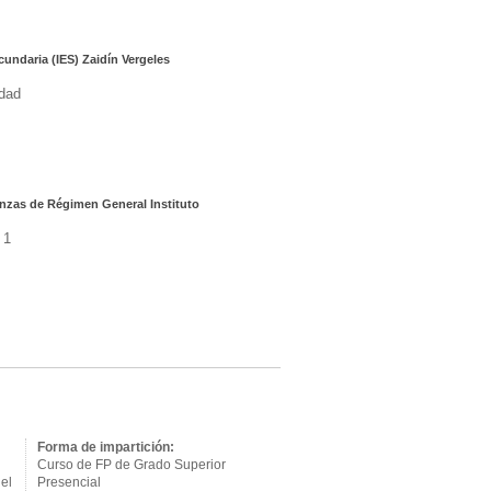
cundaria (IES) Zaidín Vergeles
dad
nzas de Régimen General Instituto
 1
Forma de impartición:
Curso de FP de Grado Superior
el
Presencial