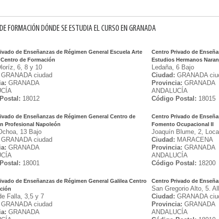
DE FORMACIÓN DÓNDE SE ESTUDIA EL CURSO EN GRANADA
rivado de Enseñanzas de Régimen General Escuela Arte
Centro Privado de Enseña
 Centro de Formación
Estudios Hermanos Naran
loríz, 6, 8 y 10
Ledaña, 6 Bajo
GRANADA ciudad
Ciudad:
GRANADA ciu
ia:
GRANADA
Provincia:
GRANADA
CÍA
ANDALUCÍA
Postal:
18012
Código Postal:
18015
rivado de Enseñanzas de Régimen General Centro de
Centro Privado de Enseña
n Profesional Napoleón
Fomento Ocupacional II
Ochoa, 13 Bajo
Joaquín Blume, 2, Loca
GRANADA ciudad
Ciudad:
MARACENA
ia:
GRANADA
Provincia:
GRANADA
CÍA
ANDALUCÍA
Postal:
18001
Código Postal:
18200
rivado de Enseñanzas de Régimen General Galilea Centro
Centro Privado de Enseña
San Gregorio Alto, 5. Al
ción
e Falla, 3,5 y 7
Ciudad:
GRANADA ciu
GRANADA ciudad
Provincia:
GRANADA
ia:
GRANADA
ANDALUCÍA