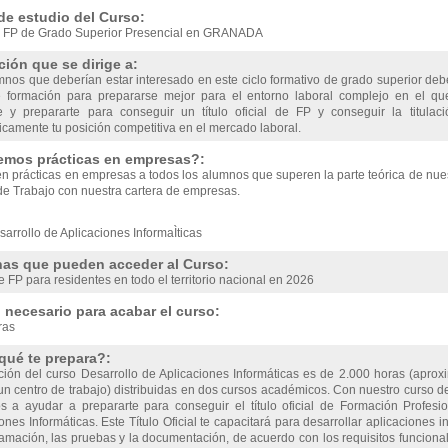
de estudio del Curso:
 FP de Grado Superior Presencial en GRANADA
ión que se dirige a:
mnos que deberían estar interesado en este ciclo formativo de grado superior d
e formación para prepararse mejor para el entorno laboral complejo en el 
e y prepararte para conseguir un título oficial de FP y conseguir la titula
camente tu posición competitiva en el mercado laboral.
emos prácticas en empresas?:
en prácticas en empresas a todos los alumnos que superen la parte teórica de nu
de Trabajo con nuestra cartera de empresas.
as que pueden acceder al Curso:
 FP para residentes en todo el territorio nacional en 2026
necesario para acabar el curso:
ras
qué te prepara?:
ción del curso Desarrollo de Aplicaciones Informáticas es de 2.000 horas (apro
n centro de trabajo) distribuidas en dos cursos académicos. Con nuestro curso de
s a ayudar a prepararte para conseguir el título oficial de Formación Profes
ones Informáticas. Este Título Oficial te capacitará para desarrollar aplicaciones in
ramación, las pruebas y la documentación, de acuerdo con los requisitos funciona