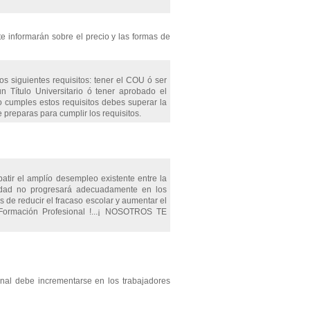
te informarán sobre el precio y las formas de
los siguientes requisitos: tener el COU ó ser
 un Título Universitario ó tener aprobado el
 cumples estos requisitos debes superar la
 preparas para cumplir los requisitos.
atir el amplío desempleo existente entre la
iedad no progresará adecuadamente en los
 de reducir el fracaso escolar y aumentar el
r Formación Profesional !...¡ NOSOTROS TE
nal debe incrementarse en los trabajadores