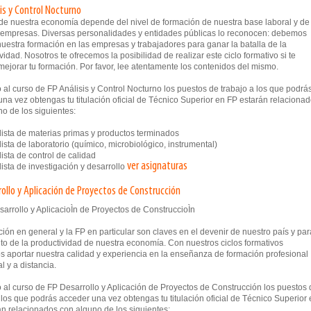
sis y Control Nocturno
o de nuestra economía depende del nivel de formación de nuestra base laboral y de
 empresas. Diversas personalidades y entidades públicas lo reconocen: debemos
uestra formación en las empresas y trabajadores para ganar la batalla de la
vidad. Nosotros te ofrecemos la posibilidad de realizar este ciclo formativo si te
mejorar tu formación. Por favor, lee atentamente los contenidos del mismo.
al curso de FP Análisis y Control Nocturno los puestos de trabajo a los que podrá
na vez obtengas tu titulación oficial de Técnico Superior en FP estarán relaciona
o de los siguientes:
sta de materias primas y productos terminados
ta de laboratorio (químico, microbiológico, instrumental)
sta de control de calidad
ver asignaturas
sta de investigación y desarrollo
rollo y Aplicación de Proyectos de Construcción
ión en general y la FP en particular son claves en el devenir de nuestro país y par
to de la productividad de nuestra economía. Con nuestros ciclos formativos
 aportar nuestra calidad y experiencia en la enseñanza de formación profesional
l y a distancia.
 al curso de FP Desarrollo y Aplicación de Proyectos de Construcción los puestos 
 los que podrás acceder una vez obtengas tu titulación oficial de Técnico Superior
án relacionados con alguno de los siguientes: