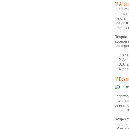
FP Análi
El futur
nuestras
mejorar n
competiti
interesa 
Respecto 
acceder u
con algun
1. Anali
2. Analis
3. Anali
4. Anali
FP Desar
La formac
el aumen
deseamos
presencia
Respecto
trabajo a
FP estar