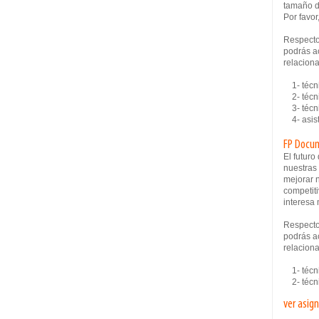
tamaño d
Por favor
Respecto
podrás ac
relaciona
1- técni
2- técni
3- técni
4- asist
FP Docum
El futur
nuestras
mejorar n
competiti
interesa 
Respecto
podrás ac
relaciona
1- técni
2- técni
ver asig