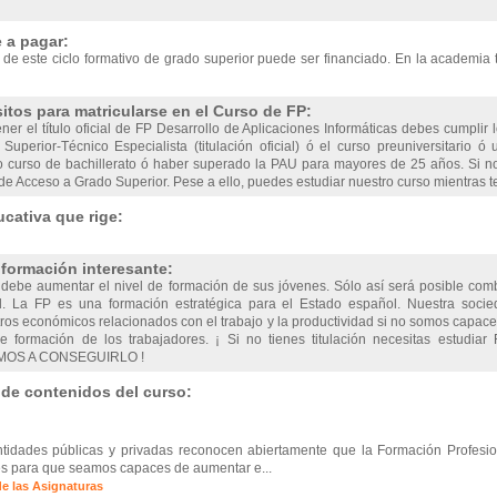
 a pagar:
 de este ciclo formativo de grado superior puede ser financiado. En la academia 
itos para matricularse en el Curso de FP:
ner el título oficial de FP Desarrollo de Aplicaciones Informáticas debes cumplir 
Superior-Técnico Especialista (titulación oficial) ó el curso preuniversitario ó
 curso de bachillerato ó haber superado la PAU para mayores de 25 años. Si no
e Acceso a Grado Superior. Pese a ello, puedes estudiar nuestro curso mientras te
cativa que rige:
nformación interesante:
debe aumentar el nivel de formación de sus jóvenes. Sólo así será posible comb
d. La FP es una formación estratégica para el Estado español. Nuestra soc
os económicos relacionados con el trabajo y la productividad si no somos capaces
e formación de los trabajadores. ¡ Si no tienes titulación necesitas estudia
OS A CONSEGUIRLO !
 de contenidos del curso:
ntidades públicas y privadas reconocen abiertamente que la Formación Profesio
s para que seamos capaces de aumentar e...
de las Asignaturas