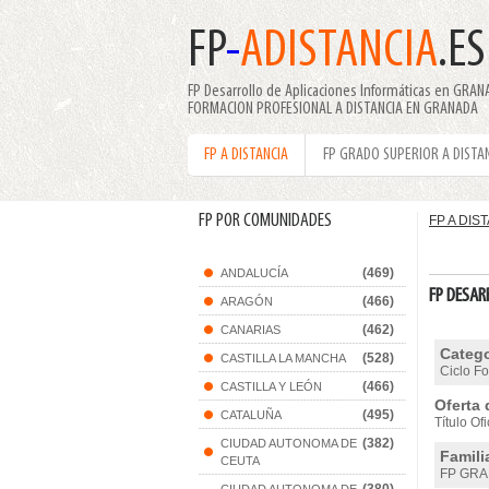
FP
-
ADISTANCIA
.ES
FP Desarrollo de Aplicaciones Informáticas en GRAN
FORMACION PROFESIONAL A DISTANCIA EN GRANADA
FP A DISTANCIA
FP GRADO SUPERIOR A DISTA
FP POR COMUNIDADES
FP A DIS
(469)
ANDALUCÍA
FP DESAR
(466)
ARAGÓN
(462)
CANARIAS
Catego
(528)
CASTILLA LA MANCHA
Ciclo F
(466)
CASTILLA Y LEÓN
Oferta 
(495)
CATALUÑA
Título Of
(382)
CIUDAD AUTONOMA DE
Famili
CEUTA
FP GRA