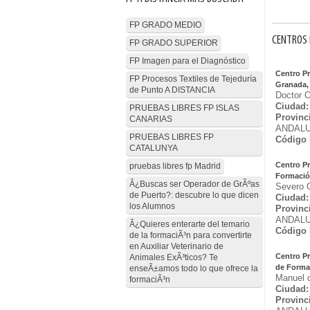
FP GRADO MEDIO
CENTROS 
FP GRADO SUPERIOR
FP Imagen para el Diagnóstico
Centro P
FP Procesos Textiles de Tejeduría
Granada,
de Punto A DISTANCIA
Doctor O
Ciudad:
PRUEBAS LIBRES FP ISLAS
Provinc
CANARIAS
ANDALU
PRUEBAS LIBRES FP
Código 
CATALUNYA
Centro P
pruebas libres fp Madrid
Formació
Â¿Buscas ser Operador de GrÃºas
Severo 
de Puerto?: descubre lo que dicen
Ciudad:
los Alumnos
Provinc
ANDALU
Â¿Quieres enterarte del temario
Código 
de la formaciÃ³n para convertirte
en Auxiliar Veterinario de
Centro P
Animales ExÃ³ticos? Te
de Forma
enseÃ±amos todo lo que ofrece la
Manuel d
formaciÃ³n
Ciudad:
Provinc