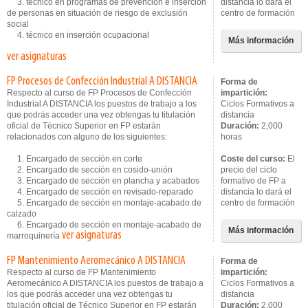
3. técnico en programas de prevención e inserción
distancia lo dará el
de personas en situación de riesgo de exclusión
centro de formación
social
4. técnico en inserción ocupacional
Más información
ver asignaturas
FP Procesos de Confección Industrial A DISTANCIA
Forma de
Respecto al curso de FP Procesos de Confección
impartición:
Industrial A DISTANCIA los puestos de trabajo a los
Ciclos Formativos a
que podrás acceder una vez obtengas tu titulación
distancia
oficial de Técnico Superior en FP estarán
Duración:
2,000
relacionados con alguno de los siguientes:
horas
1. Encargado de sección en corte
Coste del curso:
El
2. Encargado de sección en cosido-unión
precio del ciclo
3. Encargado de sección en plancha y acabados
formativo de FP a
4. Encargado de sección en revisado-reparado
distancia lo dará el
5. Encargado de sección en montaje-acabado de
centro de formación
calzado
6. Encargado de sección en montaje-acabado de
Más información
ver asignaturas
marroquinería
FP Mantenimiento Aeromecánico A DISTANCIA
Forma de
Respecto al curso de FP Mantenimiento
impartición:
Aeromecánico A DISTANCIA los puestos de trabajo a
Ciclos Formativos a
los que podrás acceder una vez obtengas tu
distancia
titulación oficial de Técnico Superior en FP estarán
Duración:
2,000