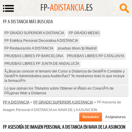
FP
-
ADISTANCIA
.ES
FP A DISTANCIA MÁS BUSCADA
FP GRADO SUPERIOR A DISTANCIA
FP GRADO MEDIO
FP Estética Personal Decorativa A DISTANCIA
FP Restauración A DISTANCIA
pruebas libres fp Madrid
PRUEBAS LIBRES FP BARCELONA
PRUEBAS LIBRES FP CATALUNYA
PRUEBAS LIBRES FP JUNTA DE ANDALUCÍA
Â¿Buscas conocer el temario del Curso a Distancia de GestiÃ³n Contable y
GestiÃ³n Administrativa para AuditorÃ­as? Te mostramos todo lo que incluye
la formaciÃ³n
Lo que opinan los Titulados sobre Obtener el tÃ­tulo en CreaciÃ³n de
PÃ¡ginas Web a Distancia
FP A DISTANCIA
»
FP GRADO SUPERIOR A DISTANCIA
» FP Asesoría de
Imagen Personal A DISTANCIA en NAVA DE LA ASUNCION
Resumen
Asignaturas
FP ASESORÍA DE IMAGEN PERSONAL A DISTANCIA EN NAVA DE LA ASUNCION