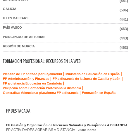
(441)
GALICIA
(506)
ILLES BALEARS
(441)
PAÍS VASCO
(463)
PRINCIPADO DE ASTURIAS
(443)
REGIÓN DE MURCIA
(453)
FORMACION PROFESIONAL: RECURSOS EN LA WEB
|
|
Website de FP editado por Cajamadrid
Ministerio de Educación en España
|
|
FP Administración y Finanzas
FP a distancia de la Junta de Castilla y León
|
FP a distancia Educastur en Cantabria
|
Wikipedia sobre Formación Profesional a distancia
|
Generalitat Valenciana: plataforma FP a distancia
Formación en España
FP DESTACADA
FP Gestión y Organización de Recursos Naturales y Paisajísticos A DISTANCIA
FP ACTIVIDADES AGRARIAS A DISTANCIA -
2,000 horas