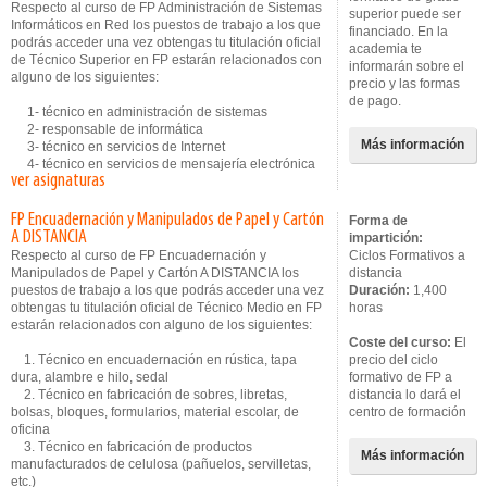
Respecto al curso de FP Administración de Sistemas
superior puede ser
Informáticos en Red los puestos de trabajo a los que
financiado. En la
podrás acceder una vez obtengas tu titulación oficial
academia te
de Técnico Superior en FP estarán relacionados con
informarán sobre el
alguno de los siguientes:
precio y las formas
de pago.
1- técnico en administración de sistemas
2- responsable de informática
Más información
3- técnico en servicios de Internet
4- técnico en servicios de mensajería electrónica
ver asignaturas
FP Encuadernación y Manipulados de Papel y Cartón
Forma de
A DISTANCIA
impartición:
Respecto al curso de FP Encuadernación y
Ciclos Formativos a
Manipulados de Papel y Cartón A DISTANCIA los
distancia
puestos de trabajo a los que podrás acceder una vez
Duración:
1,400
obtengas tu titulación oficial de Técnico Medio en FP
horas
estarán relacionados con alguno de los siguientes:
Coste del curso:
El
1. Técnico en encuadernación en rústica, tapa
precio del ciclo
dura, alambre e hilo, sedal
formativo de FP a
2. Técnico en fabricación de sobres, libretas,
distancia lo dará el
bolsas, bloques, formularios, material escolar, de
centro de formación
oficina
3. Técnico en fabricación de productos
Más información
manufacturados de celulosa (pañuelos, servilletas,
etc.)