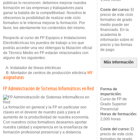
públicas lo reconocen: debemos mejorar nuestra
formación en las empresas y trabajadores para
Coste del curso:
El
ganar la batalla de la competitividad. Nosotros te
precio de este ciclo
ofrecemos la posibilidad de realizar este ciclo
formativo de grado
formativo si te interesa mejorar tu formación. Por
medio puede ser
favor, lee atentamente los contenidos del mismo.
financiado. En la
academia te
Respecto al curso de FP Equipos e Instalaciones
informarán sobre el
Electrotécnicas los puestos de trabajo a los que
precio y las formas
podrás acceder una vez obtengas tu titulación oficial
de pago.
de Técnico Medio en FP estarán relacionados con
alguno de los siguientes:
Más información
A- Instalador de líneas eléctricas
ver
B- Montador de centros de producción eléctrica
asignaturas
FP Administración de Sistemas Informáticos en Red
Forma de
impartición:
Curso de FP de
Grado Superior
La formación en general y la FP en particular son
Presencial
claves en el devenir de nuestro país y para el
Horas de formación:
aumento de la productividad de nuestra economía.
2,000 horas
Con nuestros ciclos formativos deseamos aportar
nuestra calidad y experiencia en la enseñanza de
Coste del curso:
El
formación profesional presencial y a distancia.
precio de este ciclo
formativo de grado