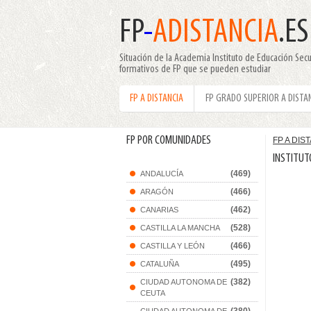
FP
-
ADISTANCIA
.ES
Situación de la Academia Instituto de Educación Secun
formativos de FP que se pueden estudiar
FP A DISTANCIA
FP GRADO SUPERIOR A DISTA
FP POR COMUNIDADES
FP A DIS
INSTITUT
(469)
ANDALUCÍA
(466)
ARAGÓN
(462)
CANARIAS
(528)
CASTILLA LA MANCHA
(466)
CASTILLA Y LEÓN
(495)
CATALUÑA
(382)
CIUDAD AUTONOMA DE
CEUTA