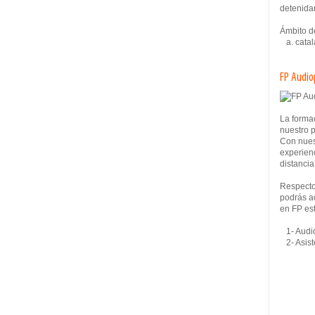
detenidam
Ámbito d
a. cata
FP Audio
La formac
nuestro 
Con nues
experien
distancia
Respecto 
podrás ac
en FP es
1- Audio
2- Asiste