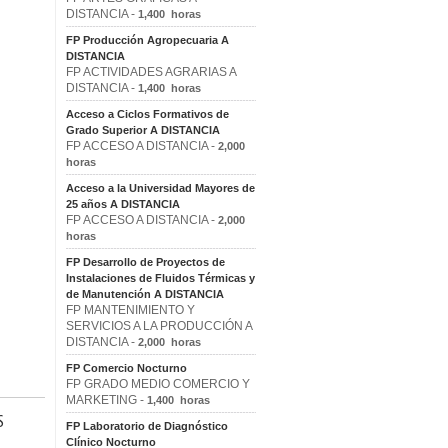
DISTANCIA -
1,400 horas
FP Producción Agropecuaria A
DISTANCIA
FP ACTIVIDADES AGRARIAS A
DISTANCIA -
1,400 horas
Acceso a Ciclos Formativos de
Grado Superior A DISTANCIA
FP ACCESO A DISTANCIA -
2,000
horas
Acceso a la Universidad Mayores de
25 años A DISTANCIA
FP ACCESO A DISTANCIA -
2,000
horas
FP Desarrollo de Proyectos de
Instalaciones de Fluidos Térmicas y
de Manutención A DISTANCIA
FP MANTENIMIENTO Y
SERVICIOS A LA PRODUCCIÓN A
DISTANCIA -
2,000 horas
FP Comercio Nocturno
FP GRADO MEDIO COMERCIO Y
MARKETING -
1,400 horas
S
FP Laboratorio de Diagnóstico
Clínico Nocturno