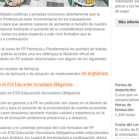
informarán so
precio y las f
de pago.
ntidades públicas y privadas reconocen abiertamente que la
n Profesional debe incrementarse en los trabajadores
Más inform
s para que seamos capaces de aumentar el tamaño de nuestro
laboral mediante el aumento de la competitividad empresarial.
, revisa los datos respecto a este ciclo formativo que te
s a continuación.
 al curso de FP Farmacia y Parafarmacia los puestos de trabajo
 podrás acceder una vez obtengas tu titulación oficial de
Medio en FP estarán relacionados con alguno de los siguientes:
co auxiliar de farmacia
ver asignaturas
co de farmacia o de almacén de medicamentos
 en ESO Educación Secundaria Obligatoria
Forma de
impartición:
Curso que se 
presencialme
ión en general y la FP en particular son claves en el devenir de
Horas de
país y para el aumento de la productividad de nuestra economía.
formación:
 curso deseamos aportarte nuestra calidad y experiencia en la
1,400 horas
 de formación profesional presencial y a distancia.
Coste del cur
aturas y el contenido principal del ciclo formativo de FP
El centro de E
 en ESO Educación Secundaria Obligatoria están estructuradas
te informarás
a tres ámbitos, los cuales te presentamos a continuación, léelos