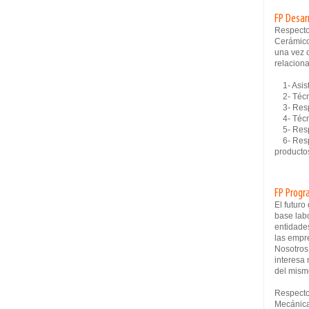
FP Desar
Respecto
Cerámico
una vez o
relaciona
1- Asiste
2- Técni
3- Respo
4- Técni
5- Respo
6- Respo
productos
FP Progr
El futur
base lab
entidade
las empre
Nosotros 
interesa 
del mism
Respecto
Mecánica