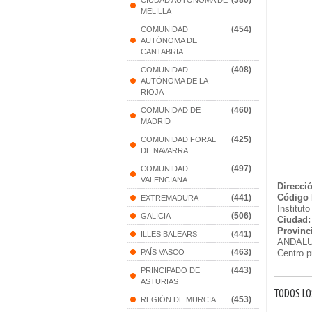
(380)
CIUDAD AUTONOMA DE
MELILLA
(454)
COMUNIDAD
AUTÓNOMA DE
CANTABRIA
(408)
COMUNIDAD
AUTÓNOMA DE LA
RIOJA
(460)
COMUNIDAD DE
MADRID
(425)
COMUNIDAD FORAL
DE NAVARRA
(497)
COMUNIDAD
VALENCIANA
Direcci
Código 
(441)
EXTREMADURA
Institut
(506)
GALICIA
Ciudad:
Provinc
(441)
ILLES BALEARS
ANDALU
(463)
PAÍS VASCO
Centro p
(443)
PRINCIPADO DE
ASTURIAS
TODOS LO
(453)
REGIÓN DE MURCIA