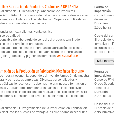
rollo y Fabricación de Productos Cerámicos A DISTANCIA
Forma de
 al curso de FP Desarrollo y Fabricación de Productos
impartición:
s A DISTANCIA los puestos de trabajo a los que podrás acceder
Ciclos Format
btengas tu titulación oficial de Técnico Superior en FP estarán
distancia
dos con alguno de los siguientes:
Duración:
2,000 horas
ncia técnica a clientes: venta técnica
co de calidad
Coste del cur
nsable de laboratorio de control del producto terminado
El precio del c
co de desarrollo de productos
formativo de 
nsable de moldes en empresas de fabricación por colada
distancia lo d
nsable de línea o sección de fabricación en empresas de
centro de for
ver asignaturas
, fritas, esmaltes y pigmentos cerámicos
Más inform
amación de la Producción en Fabricación Mecánica Nocturno
Forma de
o de nuestra economía depende del nivel de formación de nuestra
impartición:
oral y de nuestras empresas. Diversas personalidades y
Curso de FP 
s públicas lo reconocen: debemos mejorar nuestra formación en
Grado Superi
sas y trabajadores para ganar la batalla de la competitividad.
Presencial
te ofrecemos la posibilidad de realizar este ciclo formativo si te
Duración:
mejorar tu formación. Por favor, lee atentamente los contenidos
2,000 horas
o.
Coste del cur
 al curso de FP Programación de la Producción en Fabricación
El precio de e
 Nocturno los puestos de trabajo a los que podrás acceder una
ciclo formativ