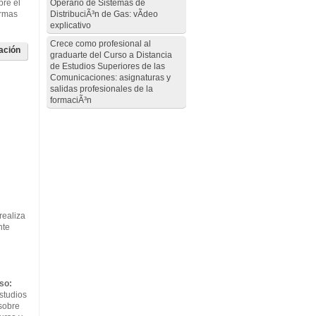
bre el
Operario de Sistemas de
ormas
DistribuciÃ³n de Gas: vÃ­deo
explicativo
Crece como profesional al
ación
graduarte del Curso a Distancia
de Estudios Superiores de las
Comunicaciones: asignaturas y
salidas profesionales de la
formaciÃ³n
realiza
nte
so:
studios
 sobre