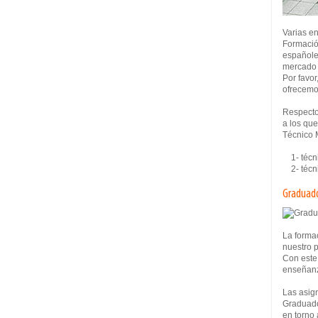
Varias e
Formació
españole
mercado 
Por favor
ofrecemo
Respecto
a los que
Técnico 
1- técni
2- técni
Graduado
La formac
nuestro 
Con este
enseñanza
Las asign
Graduado
en torno 