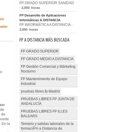
FP GRADO SUPERIOR SANIDAD
-
2,000 horas
FP Desarrollo de Aplicaciones
cos
Informáticas A DISTANCIA
FP INFORMÁTICA A DISTANCIA -
erior
2,000 horas
FP A DISTANCIA MÁS BUSCADA
FP GRADO SUPERIOR
FP GRADO MEDIO A DISTANCIA
FP Gestión Comercial y Márketing
Nocturno
de
FP Mantenimiento de Equipo
Industrial
pruebas libres fp Madrid
PRUEBAS LIBRES FP JUNTA DE
ANDALUCÍA
so:
ste
PRUEBAS LIBRES FP ILLES
o de
BALEARS
puede
. En la
Temario y salidas laborales de la
formaciÃ³n a Distancia de