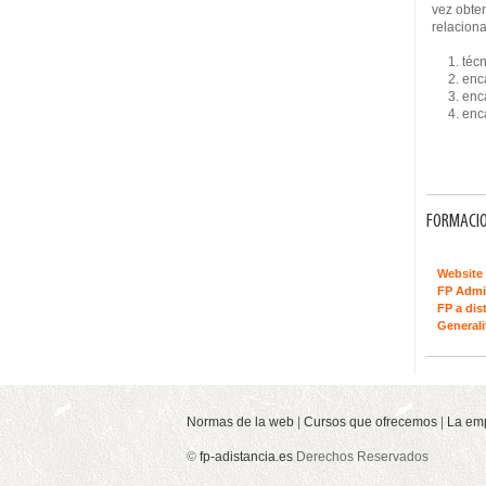
vez obten
relaciona
1. técn
2. encar
3. encar
4. enca
FORMACIO
Website 
FP Admi
FP a dis
Generali
Normas de la web
|
Cursos que ofrecemos
|
La em
©
fp-adistancia.es
Derechos Reservados