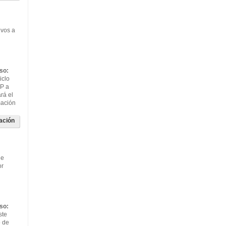
ivos a
so:
iclo
FP a
ará el
mación
ación
de
or
so:
ste
o de