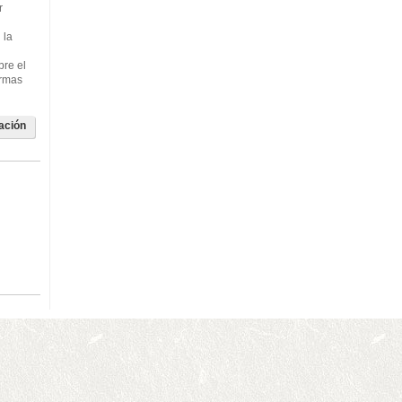
r
 la
bre el
ormas
ación