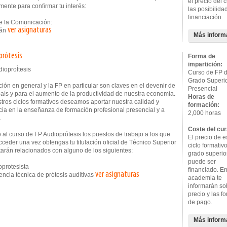
el precio del 
ente para confirmar tu interés:
las posibilida
financiación
e la Comunicación:
ver asignaturas
lán
Más inform
prótesis
Forma de
impartición:
Curso de FP 
Grado Superi
ión en general y la FP en particular son claves en el devenir de
Presencial
país y para el aumento de la productividad de nuestra economía.
Horas de
tros ciclos formativos deseamos aportar nuestra calidad y
formación:
cia en la enseñanza de formación profesional presencial y a
2,000 horas
.
Coste del cur
al curso de FP Audioprótesis los puestos de trabajo a los que
El precio de e
ceder una vez obtengas tu titulación oficial de Técnico Superior
ciclo formativ
tarán relacionados con alguno de los siguientes:
grado superio
puede ser
protesista
financiado. En
ver asignaturas
ncia técnica de prótesis auditivas
academia te
informarán so
precio y las f
de pago.
Más inform