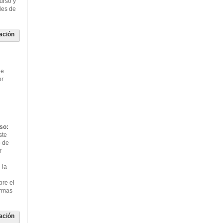
curso y
des de
ación
de
or
so:
ste
o de
r
 la
bre el
ormas
ación