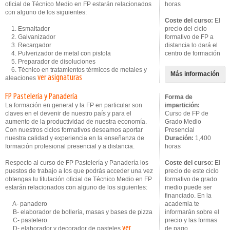
oficial de Técnico Medio en FP estarán relacionados
horas
con alguno de los siguientes:
Coste del curso:
El
1. Esmaltador
precio del ciclo
2. Galvanizador
formativo de FP a
3. Recargador
distancia lo dará el
4. Pulverizador de metal con pistola
centro de formación
5. Preparador de disoluciones
6. Técnico en tratamientos térmicos de metales y
Más información
ver asignaturas
aleaciones
FP Pastelería y Panadería
Forma de
La formación en general y la FP en particular son
impartición:
claves en el devenir de nuestro país y para el
Curso de FP de
aumento de la productividad de nuestra economía.
Grado Medio
Con nuestros ciclos formativos deseamos aportar
Presencial
nuestra calidad y experiencia en la enseñanza de
Duración:
1,400
formación profesional presencial y a distancia.
horas
Respecto al curso de FP Pastelería y Panadería los
Coste del curso:
El
puestos de trabajo a los que podrás acceder una vez
precio de este ciclo
obtengas tu titulación oficial de Técnico Medio en FP
formativo de grado
estarán relacionados con alguno de los siguientes:
medio puede ser
financiado. En la
A- panadero
academia te
B- elaborador de bollería, masas y bases de pizza
informarán sobre el
C- pastelero
precio y las formas
ver
D- elaborador y decorador de pasteles
de pago.