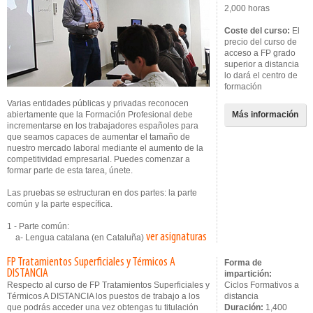
2,000 horas
Coste del curso:
El
precio del curso de
acceso a FP grado
superior a distancia
lo dará el centro de
formación
Varias entidades públicas y privadas reconocen
abiertamente que la Formación Profesional debe
Más información
incrementarse en los trabajadores españoles para
que seamos capaces de aumentar el tamaño de
nuestro mercado laboral mediante el aumento de la
competitividad empresarial. Puedes comenzar a
formar parte de esta tarea, únete.
Las pruebas se estructuran en dos partes: la parte
común y la parte específica.
1 - Parte común:
ver asignaturas
a- Lengua catalana (en Cataluña)
FP Tratamientos Superficiales y Térmicos A
Forma de
DISTANCIA
impartición:
Respecto al curso de FP Tratamientos Superficiales y
Ciclos Formativos a
Térmicos A DISTANCIA los puestos de trabajo a los
distancia
que podrás acceder una vez obtengas tu titulación
Duración:
1,400