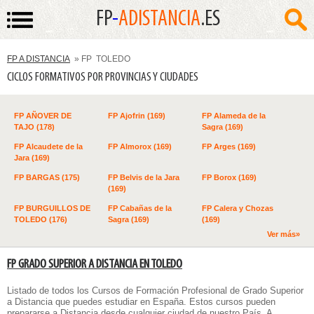
FP
-
ADISTANCIA
.ES
FP A DISTANCIA
» FP TOLEDO
CICLOS FORMATIVOS POR PROVINCIAS Y CIUDADES
FP AÑOVER DE
FP Ajofrin (169)
FP Alameda de la
TAJO (178)
Sagra (169)
FP Alcaudete de la
FP Almorox (169)
FP Arges (169)
Jara (169)
FP BARGAS (175)
FP Belvis de la Jara
FP Borox (169)
(169)
FP BURGUILLOS DE
FP Cabañas de la
FP Calera y Chozas
TOLEDO (176)
Sagra (169)
(169)
Ver más»
FP GRADO SUPERIOR A DISTANCIA EN TOLEDO
Listado de todos los
Cursos de Formación Profesional de Grado Superior
a Distancia
que puedes estudiar en España. Estos cursos pueden
prepararse a Distancia desde cualquier ciudad de nuestro País. A