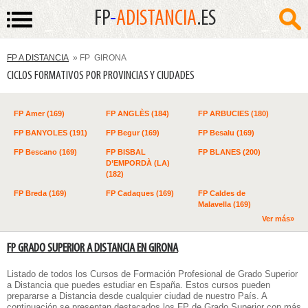
FP
-
ADISTANCIA
.ES
FP A DISTANCIA
» FP GIRONA
CICLOS FORMATIVOS POR PROVINCIAS Y CIUDADES
FP Amer (169)
FP ANGLÈS (184)
FP ARBUCIES (180)
FP BANYOLES (191)
FP Begur (169)
FP Besalu (169)
FP Bescano (169)
FP BISBAL
FP BLANES (200)
D’EMPORDÀ (LA)
(182)
FP Breda (169)
FP Cadaques (169)
FP Caldes de
Malavella (169)
Ver más»
FP GRADO SUPERIOR A DISTANCIA EN GIRONA
Listado de todos los
Cursos de Formación Profesional de Grado Superior
a Distancia
que puedes estudiar en España. Estos cursos pueden
prepararse a Distancia desde cualquier ciudad de nuestro País. A
continuación se presentan destacados los FP de Grado Superior con más