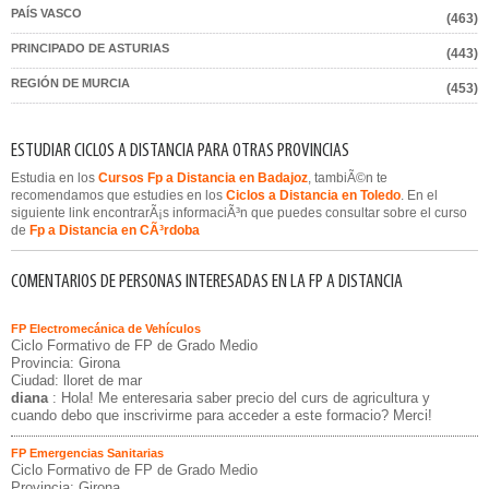
PAÍS VASCO
(463)
PRINCIPADO DE ASTURIAS
(443)
REGIÓN DE MURCIA
(453)
ESTUDIAR CICLOS A DISTANCIA PARA OTRAS PROVINCIAS
Estudia en los
Cursos Fp a Distancia en Badajoz
, tambiÃ©n te
recomendamos que estudies en los
Ciclos a Distancia en Toledo
. En el
siguiente link encontrarÃ¡s informaciÃ³n que puedes consultar sobre el curso
de
Fp a Distancia en CÃ³rdoba
COMENTARIOS DE PERSONAS INTERESADAS EN LA FP A DISTANCIA
FP Electromecánica de Vehículos
Ciclo Formativo de FP de Grado Medio
Provincia: Girona
Ciudad: lloret de mar
diana
: Hola! Me enteresaria saber precio del curs de agricultura y
cuando debo que inscrivirme para acceder a este formacio? Merci!
FP Emergencias Sanitarias
Ciclo Formativo de FP de Grado Medio
Provincia: Girona