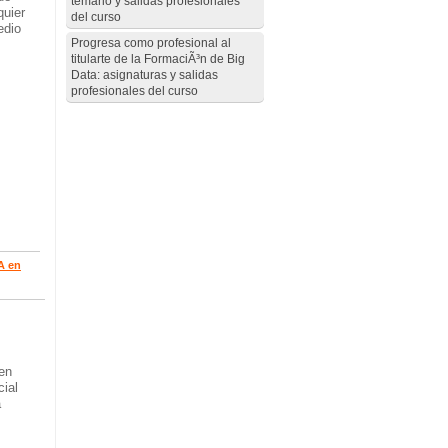
temario y salidas profesionales
quier
del curso
edio
Progresa como profesional al
titularte de la FormaciÃ³n de Big
Data: asignaturas y salidas
profesionales del curso
A en
en
ial
a