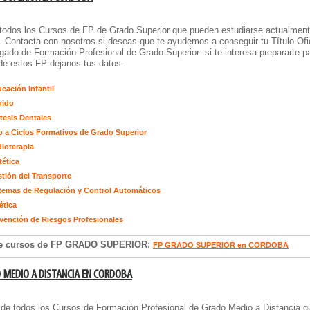
todos los Cursos de FP de Grado Superior que pueden estudiarse actualmen
 Contacta con nosotros si deseas que te ayudemos a conseguir tu Título Ofic
ado de Formación Profesional de Grado Superior: si te interesa prepararte p
de estos FP déjanos tus datos:
cación Infantil
nido
tesis Dentales
 a Ciclos Formativos de Grado Superior
ioterapia
tética
tión del Transporte
temas de Regulación y Control Automáticos
ética
vención de Riesgos Profesionales
de cursos de FP GRADO SUPERIOR:
FP GRADO SUPERIOR en CORDOBA
 MEDIO A DISTANCIA EN CORDOBA
 de todos los
Cursos de Formación Profesional de Grado Medio a Distancia
q