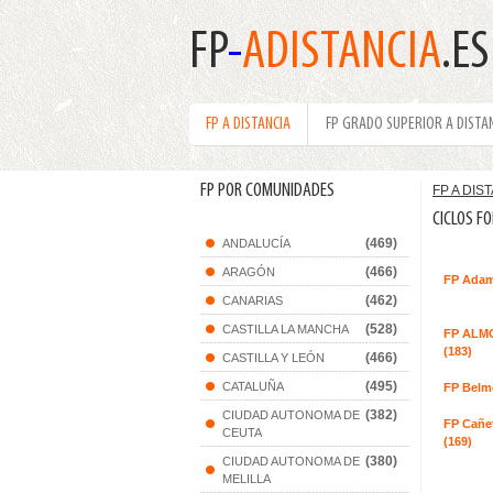
FP
-
ADISTANCIA
.ES
FP A DISTANCIA
FP GRADO SUPERIOR A DISTA
FP POR COMUNIDADES
FP A DIS
CICLOS F
(469)
ANDALUCÍA
(466)
ARAGÓN
FP Adam
(462)
CANARIAS
(528)
CASTILLA LA MANCHA
FP ALM
(183)
(466)
CASTILLA Y LEÓN
(495)
CATALUÑA
FP Belm
(382)
CIUDAD AUTONOMA DE
FP Cañet
CEUTA
(169)
(380)
CIUDAD AUTONOMA DE
MELILLA