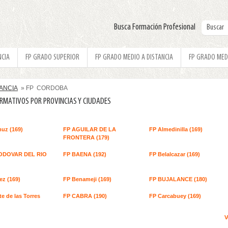
Busca Formación Profesional
NCIA
FP GRADO SUPERIOR
FP GRADO MEDIO A DISTANCIA
FP GRADO MED
TANCIA
» FP CORDOBA
ORMATIVOS POR PROVINCIAS Y CIUDADES
uz (169)
FP AGUILAR DE LA
FP Almedinilla (169)
FRONTERA (179)
ODOVAR DEL RIO
FP BAENA (192)
FP Belalcazar (169)
ez (169)
FP Benameji (169)
FP BUJALANCE (180)
e de las Torres
FP CABRA (190)
FP Carcabuey (169)
V