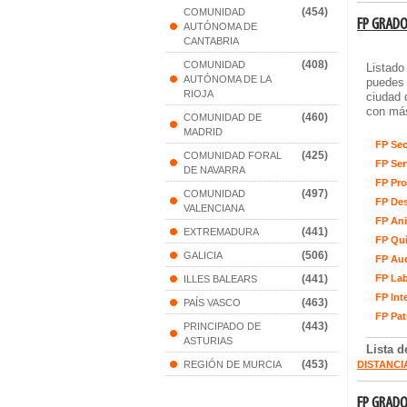
(454)
COMUNIDAD
FP GRADO
AUTÓNOMA DE
CANTABRIA
(408)
COMUNIDAD
Listado
AUTÓNOMA DE LA
puedes 
RIOJA
ciudad 
con más
(460)
COMUNIDAD DE
MADRID
FP Sec
(425)
COMUNIDAD FORAL
FP Ser
DE NAVARRA
FP Pro
(497)
COMUNIDAD
FP Des
VALENCIANA
FP Ani
(441)
EXTREMADURA
FP Qu
(506)
GALICIA
FP Au
(441)
FP Lab
ILLES BALEARS
FP Int
(463)
PAÍS VASCO
FP Pat
(443)
PRINCIPADO DE
ASTURIAS
Lista 
(453)
REGIÓN DE MURCIA
DISTANCI
FP GRADO