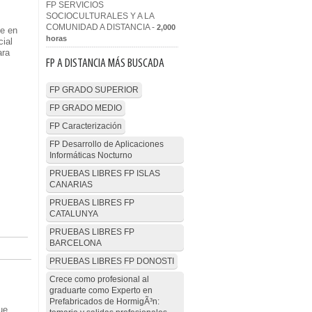
FP SERVICIOS
SOCIOCULTURALES Y A LA
COMUNIDAD A DISTANCIA -
2,000
te en
horas
ial
ara
FP A DISTANCIA MÁS BUSCADA
FP GRADO SUPERIOR
FP GRADO MEDIO
FP Caracterización
FP Desarrollo de Aplicaciones
Informáticas Nocturno
PRUEBAS LIBRES FP ISLAS
CANARIAS
PRUEBAS LIBRES FP
CATALUNYA
PRUEBAS LIBRES FP
BARCELONA
PRUEBAS LIBRES FP DONOSTI
Crece como profesional al
graduarte como Experto en
Prefabricados de HormigÃ³n:
ue