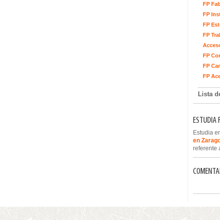
FP Fab
FP Ins
FP Est
FP Tra
Acceso
FP Con
FP Car
FP Ace
Lista 
ESTUDIA 
Estudia e
en Zarag
referente 
COMENTAR