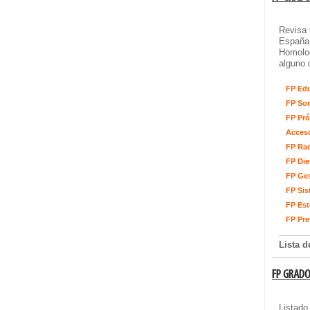
Revisa 
España.
Homolog
alguno 
FP Edu
FP So
FP Pró
Acceso
FP Rad
FP Die
FP Ges
FP Sis
FP Est
FP Pre
Lista 
FP GRADO
Listado