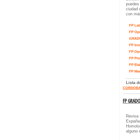
puedes 
ciudad 
con más
FP Lab
FP Ope
GRADU
FP Ins
FP Ope
FP Pr
FP Ela
FP Man
Lista 
CORDOB
FP GRAD
Revisa 
España.
Homolog
alguno 