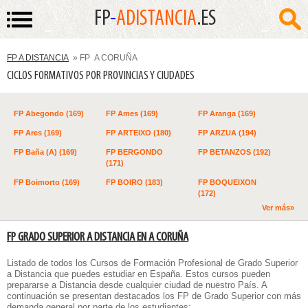
FP
-
ADISTANCIA
.ES
FP A DISTANCIA
» FP A CORUÑA
CICLOS FORMATIVOS POR PROVINCIAS Y CIUDADES
FP Abegondo (169)
FP Ames (169)
FP Aranga (169)
FP Ares (169)
FP ARTEIXO (180)
FP ARZUA (194)
FP Baña (A) (169)
FP BERGONDO
FP BETANZOS (192)
(171)
FP Boimorto (169)
FP BOIRO (183)
FP BOQUEIXON
(172)
Ver más»
FP GRADO SUPERIOR A DISTANCIA EN A CORUÑA
Listado de todos los
Cursos de Formación Profesional de Grado Superior
a Distancia
que puedes estudiar en España. Estos cursos pueden
prepararse a Distancia desde cualquier ciudad de nuestro País. A
continuación se presentan destacados los FP de Grado Superior con más
demanda general por parte de los estudiantes: