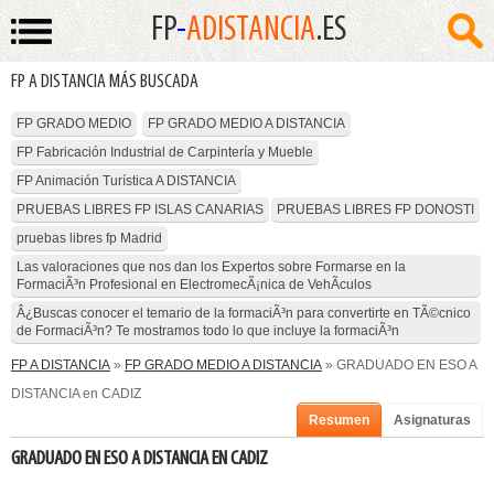
FP
-
ADISTANCIA
.ES
FP A DISTANCIA MÁS BUSCADA
FP GRADO MEDIO
FP GRADO MEDIO A DISTANCIA
FP Fabricación Industrial de Carpintería y Mueble
FP Animación Turística A DISTANCIA
PRUEBAS LIBRES FP ISLAS CANARIAS
PRUEBAS LIBRES FP DONOSTI
pruebas libres fp Madrid
Las valoraciones que nos dan los Expertos sobre Formarse en la
FormaciÃ³n Profesional en ElectromecÃ¡nica de VehÃ­culos
Â¿Buscas conocer el temario de la formaciÃ³n para convertirte en TÃ©cnico
de FormaciÃ³n? Te mostramos todo lo que incluye la formaciÃ³n
FP A DISTANCIA
»
FP GRADO MEDIO A DISTANCIA
» GRADUADO EN ESO A
DISTANCIA en CADIZ
Resumen
Asignaturas
GRADUADO EN ESO A DISTANCIA EN CADIZ