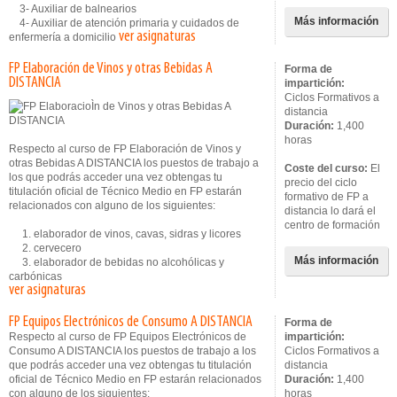
3- Auxiliar de balnearios
Más información
4- Auxiliar de atención primaria y cuidados de
ver asignaturas
enfermería a domicilio
FP Elaboración de Vinos y otras Bebidas A
Forma de
DISTANCIA
impartición:
Ciclos Formativos a
distancia
Duración:
1,400
horas
Respecto al curso de FP Elaboración de Vinos y
otras Bebidas A DISTANCIA los puestos de trabajo a
Coste del curso:
El
los que podrás acceder una vez obtengas tu
precio del ciclo
titulación oficial de Técnico Medio en FP estarán
formativo de FP a
relacionados con alguno de los siguientes:
distancia lo dará el
centro de formación
1. elaborador de vinos, cavas, sidras y licores
2. cervecero
Más información
3. elaborador de bebidas no alcohólicas y
carbónicas
ver asignaturas
FP Equipos Electrónicos de Consumo A DISTANCIA
Forma de
Respecto al curso de FP Equipos Electrónicos de
impartición:
Consumo A DISTANCIA los puestos de trabajo a los
Ciclos Formativos a
que podrás acceder una vez obtengas tu titulación
distancia
oficial de Técnico Medio en FP estarán relacionados
Duración:
1,400
con alguno de los siguientes:
horas