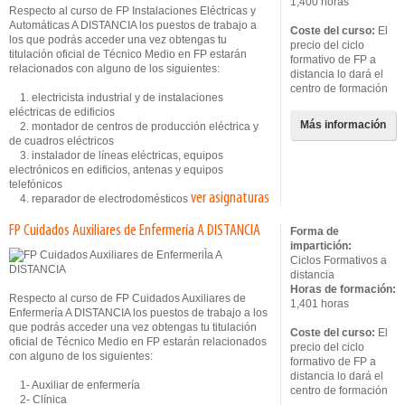
1,400 horas
Respecto al curso de FP Instalaciones Eléctricas y
Automáticas A DISTANCIA los puestos de trabajo a
Coste del curso:
El
los que podrás acceder una vez obtengas tu
precio del ciclo
titulación oficial de Técnico Medio en FP estarán
formativo de FP a
relacionados con alguno de los siguientes:
distancia lo dará el
centro de formación
1. electricista industrial y de instalaciones
eléctricas de edificios
Más información
2. montador de centros de producción eléctrica y
de cuadros eléctricos
3. instalador de líneas eléctricas, equipos
electrónicos en edificios, antenas y equipos
telefónicos
ver asignaturas
4. reparador de electrodomésticos
FP Cuidados Auxiliares de Enfermería A DISTANCIA
Forma de
impartición:
Ciclos Formativos a
distancia
Horas de formación:
Respecto al curso de FP Cuidados Auxiliares de
1,401 horas
Enfermería A DISTANCIA los puestos de trabajo a los
que podrás acceder una vez obtengas tu titulación
Coste del curso:
El
oficial de Técnico Medio en FP estarán relacionados
precio del ciclo
con alguno de los siguientes:
formativo de FP a
distancia lo dará el
1- Auxiliar de enfermería
centro de formación
2- Clínica