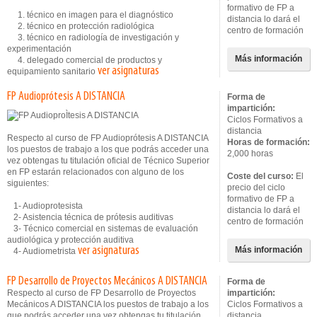
formativo de FP a
1. técnico en imagen para el diagnóstico
distancia lo dará el
2. técnico en protección radiológica
centro de formación
3. técnico en radiología de investigación y
experimentación
Más información
4. delegado comercial de productos y
ver asignaturas
equipamiento sanitario
FP Audioprótesis A DISTANCIA
Forma de
impartición:
Ciclos Formativos a
distancia
Respecto al curso de FP Audioprótesis A DISTANCIA
Horas de formación:
los puestos de trabajo a los que podrás acceder una
2,000 horas
vez obtengas tu titulación oficial de Técnico Superior
en FP estarán relacionados con alguno de los
Coste del curso:
El
siguientes:
precio del ciclo
formativo de FP a
1- Audioprotesista
distancia lo dará el
2- Asistencia técnica de prótesis auditivas
centro de formación
3- Técnico comercial en sistemas de evaluación
audiológica y protección auditiva
ver asignaturas
Más información
4- Audiometrista
FP Desarrollo de Proyectos Mecánicos A DISTANCIA
Forma de
Respecto al curso de FP Desarrollo de Proyectos
impartición:
Mecánicos A DISTANCIA los puestos de trabajo a los
Ciclos Formativos a
que podrás acceder una vez obtengas tu titulación
distancia