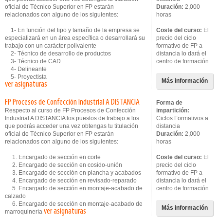
oficial de Técnico Superior en FP estarán
Duración:
2,000
relacionados con alguno de los siguientes:
horas
1- En función del tipo y tamaño de la empresa se
Coste del curso:
El
especializará en un área específica o desarrollará su
precio del ciclo
trabajo con un carácter polivalente
formativo de FP a
2- Técnico de desarrollo de productos
distancia lo dará el
3- Técnico de CAD
centro de formación
4- Delineante
5- Proyectista
Más información
ver asignaturas
FP Procesos de Confección Industrial A DISTANCIA
Forma de
Respecto al curso de FP Procesos de Confección
impartición:
Industrial A DISTANCIA los puestos de trabajo a los
Ciclos Formativos a
que podrás acceder una vez obtengas tu titulación
distancia
oficial de Técnico Superior en FP estarán
Duración:
2,000
relacionados con alguno de los siguientes:
horas
1. Encargado de sección en corte
Coste del curso:
El
2. Encargado de sección en cosido-unión
precio del ciclo
3. Encargado de sección en plancha y acabados
formativo de FP a
4. Encargado de sección en revisado-reparado
distancia lo dará el
5. Encargado de sección en montaje-acabado de
centro de formación
calzado
6. Encargado de sección en montaje-acabado de
Más información
ver asignaturas
marroquinería