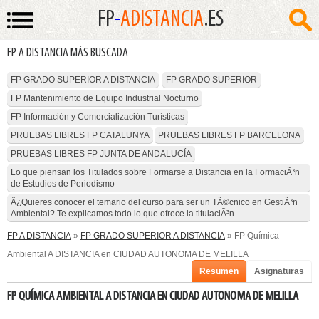
FP
-
ADISTANCIA
.ES
FP A DISTANCIA MÁS BUSCADA
FP GRADO SUPERIOR A DISTANCIA
FP GRADO SUPERIOR
FP Mantenimiento de Equipo Industrial Nocturno
FP Información y Comercialización Turísticas
PRUEBAS LIBRES FP CATALUNYA
PRUEBAS LIBRES FP BARCELONA
PRUEBAS LIBRES FP JUNTA DE ANDALUCÍA
Lo que piensan los Titulados sobre Formarse a Distancia en la FormaciÃ³n
de Estudios de Periodismo
Â¿Quieres conocer el temario del curso para ser un TÃ©cnico en GestiÃ³n
Ambiental? Te explicamos todo lo que ofrece la titulaciÃ³n
FP A DISTANCIA
»
FP GRADO SUPERIOR A DISTANCIA
» FP Química
Ambiental A DISTANCIA en CIUDAD AUTONOMA DE MELILLA
Resumen
Asignaturas
FP QUÍMICA AMBIENTAL A DISTANCIA EN CIUDAD AUTONOMA DE MELILLA