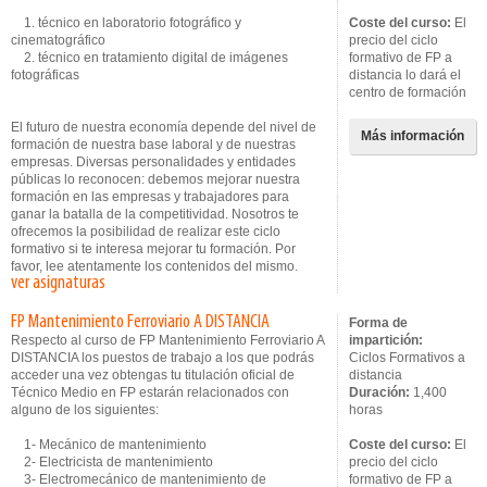
1. técnico en laboratorio fotográfico y
Coste del curso:
El
cinematográfico
precio del ciclo
2. técnico en tratamiento digital de imágenes
formativo de FP a
fotográficas
distancia lo dará el
centro de formación
El futuro de nuestra economía depende del nivel de
Más información
formación de nuestra base laboral y de nuestras
empresas. Diversas personalidades y entidades
públicas lo reconocen: debemos mejorar nuestra
formación en las empresas y trabajadores para
ganar la batalla de la competitividad. Nosotros te
ofrecemos la posibilidad de realizar este ciclo
formativo si te interesa mejorar tu formación. Por
favor, lee atentamente los contenidos del mismo.
ver asignaturas
FP Mantenimiento Ferroviario A DISTANCIA
Forma de
Respecto al curso de FP Mantenimiento Ferroviario A
impartición:
DISTANCIA los puestos de trabajo a los que podrás
Ciclos Formativos a
acceder una vez obtengas tu titulación oficial de
distancia
Técnico Medio en FP estarán relacionados con
Duración:
1,400
alguno de los siguientes:
horas
1- Mecánico de mantenimiento
Coste del curso:
El
2- Electricista de mantenimiento
precio del ciclo
3- Electromecánico de mantenimiento de
formativo de FP a