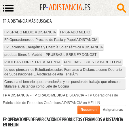
FP
-
ADISTANCIA
.ES
FP A DISTANCIA MÁS BUSCADA
FP GRADO MEDIO A DISTANCIA
FP GRADO MEDIO
FP Operaciones de Proceso de Pasta y Papel A DISTANCIA
FP Eficiencia Energética y Energía Solar Térmica A DISTANCIA
pruebas libres fp Madrid
PRUEBAS LIBRES FP DONOSTI
PRUEBAS LIBRES FP CATALUNYA
PRUEBAS LIBRES FP BARCELONA
Lo que piensan los Estudiantes sobre Formarse a Distancia como Operario
de Subestaciones ElÃ©ctricas de Alta TensiÃ³n
Consulta el temario que aprenderÃ¡s y los puestos de trabajo que ofrece el
titularse a Distancia como Jefe de Cocina
FP A DISTANCIA
»
FP GRADO MEDIO A DISTANCIA
» FP Operaciones de
Fabricación de Productos Cerámicos A DISTANCIA en HELLIN
Resumen
Asignaturas
FP OPERACIONES DE FABRICACIÓN DE PRODUCTOS CERÁMICOS A DISTANCIA
EN HELLIN