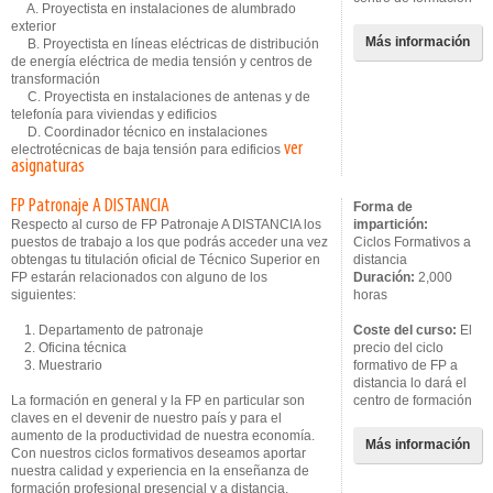
A. Proyectista en instalaciones de alumbrado
exterior
Más información
B. Proyectista en líneas eléctricas de distribución
de energía eléctrica de media tensión y centros de
transformación
C. Proyectista en instalaciones de antenas y de
telefonía para viviendas y edificios
D. Coordinador técnico en instalaciones
ver
electrotécnicas de baja tensión para edificios
asignaturas
FP Patronaje A DISTANCIA
Forma de
Respecto al curso de FP Patronaje A DISTANCIA los
impartición:
puestos de trabajo a los que podrás acceder una vez
Ciclos Formativos a
obtengas tu titulación oficial de Técnico Superior en
distancia
FP estarán relacionados con alguno de los
Duración:
2,000
siguientes:
horas
1. Departamento de patronaje
Coste del curso:
El
2. Oficina técnica
precio del ciclo
3. Muestrario
formativo de FP a
distancia lo dará el
La formación en general y la FP en particular son
centro de formación
claves en el devenir de nuestro país y para el
aumento de la productividad de nuestra economía.
Más información
Con nuestros ciclos formativos deseamos aportar
nuestra calidad y experiencia en la enseñanza de
formación profesional presencial y a distancia.