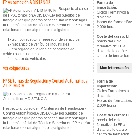
FP Automoción A DISTANCIA
Forma de
impartición:
Respecto al curso
Ciclos Formativos a
de FP Automoción A DISTANCIA los puestos de
distancia
trabajo a los que podrás acceder una vez obtengas
Horas de formación:
tu titulación oficial de Técnico Superior en FP estarán
2,000 horas
relacionados con alguno de los siguientes:
Coste del curso:
El
1- técnico receptor y reparador de vehículos
precio del ciclo
2- mecánico de vehículos industriales
formativo de FP a
3- encargado de taller o de secciones de
distancia lo dará el
vehículos industriales
centro de formación
4- tasador de vehículos
ver asignaturas
Más información
FP Sistemas de Regulación y Control Automáticos
Forma de
A DISTANCIA
impartición:
Ciclos Formativos a
distancia
Horas de formación:
2,000 horas
Respecto al curso de FP Sistemas de Regulación y
Control Automáticos A DISTANCIA los puestos de
Coste del curso:
El
trabajo a los que podrás acceder una vez obtengas
precio del ciclo
tu titulación oficial de Técnico Superior en FP estarán
formativo de FP a
relacionados con alguno de los siguientes:
distancia lo dará el
centro de formación