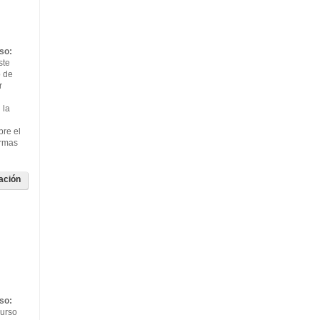
so:
ste
o de
r
 la
bre el
ormas
ación
so:
curso