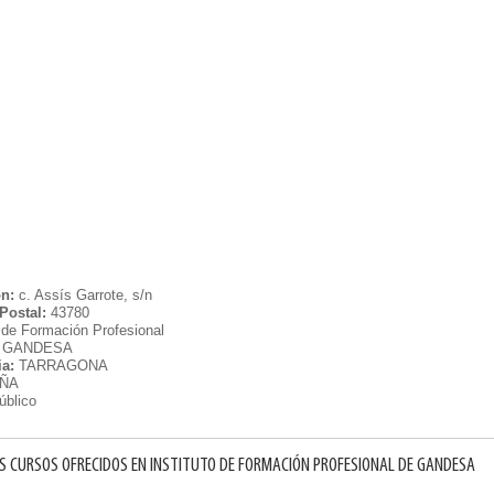
ón:
c. Assís Garrote, s/n
Postal:
43780
o de Formación Profesional
GANDESA
ia:
TARRAGONA
UÑA
úblico
S CURSOS OFRECIDOS EN INSTITUTO DE FORMACIÓN PROFESIONAL DE GANDESA