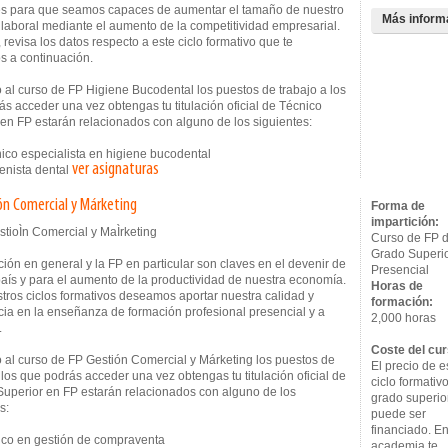
s para que seamos capaces de aumentar el tamaño de nuestro
Más inform
laboral mediante el aumento de la competitividad empresarial.
, revisa los datos respecto a este ciclo formativo que te
s a continuación.
 al curso de FP Higiene Bucodental los puestos de trabajo a los
s acceder una vez obtengas tu titulación oficial de Técnico
 en FP estarán relacionados con alguno de los siguientes:
co especialista en higiene bucodental
ver asignaturas
nista dental
ón Comercial y Márketing
Forma de
impartición:
Curso de FP 
Grado Superi
ión en general y la FP en particular son claves en el devenir de
Presencial
país y para el aumento de la productividad de nuestra economía.
Horas de
tros ciclos formativos deseamos aportar nuestra calidad y
formación:
cia en la enseñanza de formación profesional presencial y a
2,000 horas
.
Coste del cur
 al curso de FP Gestión Comercial y Márketing los puestos de
El precio de e
 los que podrás acceder una vez obtengas tu titulación oficial de
ciclo formativ
Superior en FP estarán relacionados con alguno de los
grado superio
s:
puede ser
financiado. En
co en gestión de compraventa
academia te