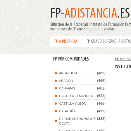
FP
-
ADISTANCIA
.ES
Situación de la Academia Instituto de Formación Prof
formativos de FP que se pueden estudiar
FP A DISTANCIA
FP GRADO SUPERIOR A DISTA
FP POR COMUNIDADES
FP A DIS
INSTITUT
(469)
ANDALUCÍA
(466)
ARAGÓN
(462)
CANARIAS
(528)
CASTILLA LA MANCHA
(466)
CASTILLA Y LEÓN
(495)
CATALUÑA
(382)
CIUDAD AUTONOMA DE
CEUTA