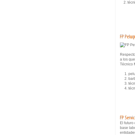
2. técni
FP Peluq
Respecto
a los que
Técnico 
1. pelu
2. barb
3. técni
4. técni
FP Servi
El futur
base lab
entidade