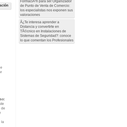
FormaciÃ³n para ser Organizador
ación
de Punto de Venta de Comercio:
los especialistas nos exponen sus
valoraciones
Â¿Te interesa aprender a
Distancia y convertirte en
TÃ©cnico en Instalaciones de
Sistemas de Seguridad?: conoce
lo que comentan los Profesionales
de
or
so:
ste
o de
r
 la