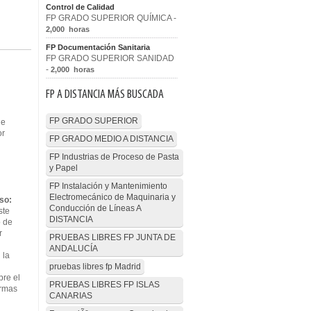
Control de Calidad
FP GRADO SUPERIOR QUÍMICA -
2,000 horas
FP Documentación Sanitaria
FP GRADO SUPERIOR SANIDAD
-
2,000 horas
FP A DISTANCIA MÁS BUSCADA
FP GRADO SUPERIOR
de
or
FP GRADO MEDIO A DISTANCIA
FP Industrias de Proceso de Pasta
y Papel
FP Instalación y Mantenimiento
Electromecánico de Maquinaria y
so:
Conducción de Líneas A
ste
DISTANCIA
o de
r
PRUEBAS LIBRES FP JUNTA DE
ANDALUCÍA
 la
pruebas libres fp Madrid
bre el
PRUEBAS LIBRES FP ISLAS
ormas
CANARIAS