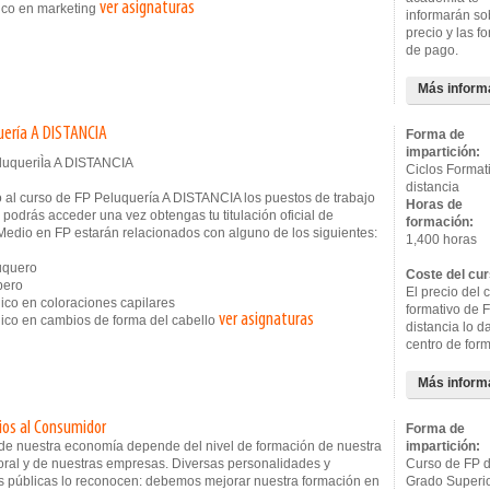
ver asignaturas
co en marketing
informarán so
precio y las f
de pago.
Más inform
uería A DISTANCIA
Forma de
impartición:
Ciclos Format
distancia
 al curso de FP Peluquería A DISTANCIA los puestos de trabajo
Horas de
 podrás acceder una vez obtengas tu titulación oficial de
formación:
Medio en FP estarán relacionados con alguno de los siguientes:
1,400 horas
quero
Coste del cur
ero
El precio del c
co en coloraciones capilares
formativo de 
ver asignaturas
co en cambios de forma del cabello
distancia lo d
centro de for
Más inform
cios al Consumidor
Forma de
o de nuestra economía depende del nivel de formación de nuestra
impartición:
oral y de nuestras empresas. Diversas personalidades y
Curso de FP 
s públicas lo reconocen: debemos mejorar nuestra formación en
Grado Superi