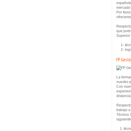
españole
mercado 
Por favor
ofrecemo
Respecto
que podrá
Superior
1- técni
2- higie
FP Gesti
La formac
nuestro 
Con nues
experien
distancia
Respecto
trabajo a
Técnico 
siguiente
1. técni