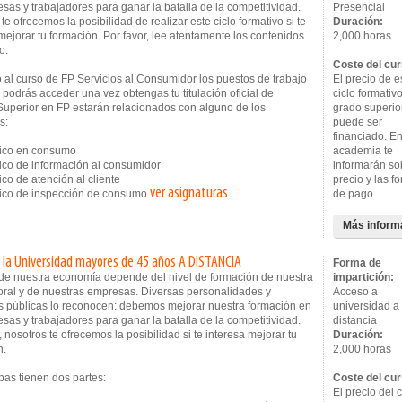
sas y trabajadores para ganar la batalla de la competitividad.
Presencial
te ofrecemos la posibilidad de realizar este ciclo formativo si te
Duración:
mejorar tu formación. Por favor, lee atentamente los contenidos
2,000 horas
o.
Coste del cur
 al curso de FP Servicios al Consumidor los puestos de trabajo
El precio de e
 podrás acceder una vez obtengas tu titulación oficial de
ciclo formativ
Superior en FP estarán relacionados con alguno de los
grado superio
s:
puede ser
financiado. En
ico en consumo
academia te
co de información al consumidor
informarán so
co de atención al cliente
precio y las f
ver asignaturas
co de inspección de consumo
de pago.
Más inform
 la Universidad mayores de 45 años A DISTANCIA
Forma de
o de nuestra economía depende del nivel de formación de nuestra
impartición:
oral y de nuestras empresas. Diversas personalidades y
Acceso a
s públicas lo reconocen: debemos mejorar nuestra formación en
universidad a
sas y trabajadores para ganar la batalla de la competitividad.
distancia
, nosotros te ofrecemos la posibilidad si te interesa mejorar tu
Duración:
n.
2,000 horas
bas tienen dos partes:
Coste del cur
El precio del 