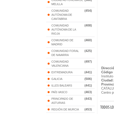
(380)
CIUDAD AUTONOMA DE
MELILLA
(454)
COMUNIDAD
AUTÓNOMA DE
CANTABRIA
(408)
COMUNIDAD
AUTÓNOMA DE LA
RIOJA
(460)
COMUNIDAD DE
MADRID
(425)
COMUNIDAD FORAL
DE NAVARRA
(497)
COMUNIDAD
VALENCIANA
Direcci
Código 
(441)
EXTREMADURA
Institut
(506)
GALICIA
Ciudad:
Provinc
(441)
ILLES BALEARS
CATAL
(463)
PAÍS VASCO
Centro p
(443)
PRINCIPADO DE
ASTURIAS
TODOS LO
(453)
REGIÓN DE MURCIA