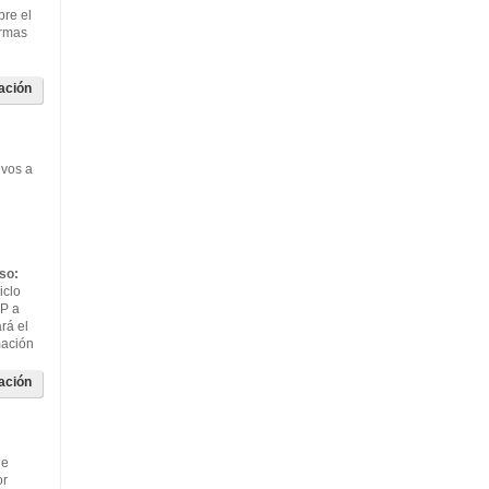
bre el
ormas
ación
ivos a
so:
iclo
FP a
ará el
mación
ación
de
or