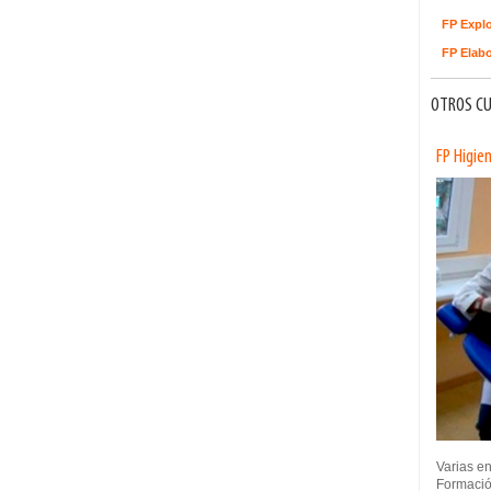
FP Explo
FP Elabo
OTROS CU
FP Higie
Varias e
Formació