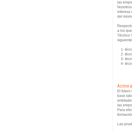
las empre
Nosotros 
interesa 
del mism
Respecto
a los que
Técnico 
siguiente
1- técn
2- técni
3- técni
4- técni
Acceso a
El futur
base lab
entidade
las empre
Para ello
formació
Las prue