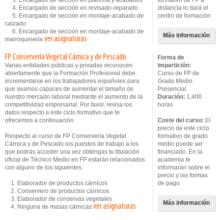
3. Encargado de sección en plancha y acabados
formativo de FP a
4. Encargado de sección en revisado-reparado
distancia lo dará el
5. Encargado de sección en montaje-acabado de
centro de formación
calzado
6. Encargado de sección en montaje-acabado de
Más información
ver asignaturas
marroquinería
FP Conservería Vegetal Cárnica y de Pescado
Forma de
Varias entidades públicas y privadas reconocen
impartición:
abiertamente que la Formación Profesional debe
Curso de FP de
incrementarse en los trabajadores españoles para
Grado Medio
que seamos capaces de aumentar el tamaño de
Presencial
nuestro mercado laboral mediante el aumento de la
Duración:
1,400
competitividad empresarial. Por favor, revisa los
horas
datos respecto a este ciclo formativo que te
ofrecemos a continuación.
Coste del curso:
El
precio de este ciclo
Respecto al curso de FP Conservería Vegetal
formativo de grado
Cárnica y de Pescado los puestos de trabajo a los
medio puede ser
que podrás acceder una vez obtengas tu titulación
financiado. En la
oficial de Técnico Medio en FP estarán relacionados
academia te
con alguno de los siguientes:
informarán sobre el
precio y las formas
1. Elaborador de productos cárnicos
de pago.
2. Conservero de productos cárnicos
3. Elaborador de conservas vegetales
Más información
ver asignaturas
4. Ninguna de masas cárnicas