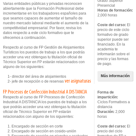
Grado Superior
Varias entidades públicas y privadas reconocen
Presencial
abiertamente que la Formación Profesional debe
Horas de formación:
incrementarse en los trabajadores españoles para
2,000 horas
que seamos capaces de aumentar el tamaño de
nuestro mercado laboral mediante el aumento de la
Coste del curso:
El
competitividad empresarial. Por favor, revisa los
precio de este ciclo
datos respecto a este ciclo formativo que te
formativo de grado
ofrecemos a continuación.
superior puede ser
financiado. En la
Respecto al curso de FP Gestión de Alojamientos
academia te
Turísticos los puestos de trabajo a los que podrás
informarán sobre el
acceder una vez obtengas tu titulación oficial de
precio y las formas
Técnico Superior en FP estarán relacionados con
de pago.
alguno de los siguientes:
Más información
1- director del área de alojamientos
ver asignaturas
2- jefe de recepción o de reservas
FP Procesos de Confección Industrial A DISTANCIA
Forma de
Respecto al curso de FP Procesos de Confección
impartición:
Industrial A DISTANCIA los puestos de trabajo a los
Ciclos Formativos a
que podrás acceder una vez obtengas tu titulación
distancia
oficial de Técnico Superior en FP estarán
Duración:
2,000
relacionados con alguno de los siguientes:
horas
1. Encargado de sección en corte
Coste del curso:
El
2. Encargado de sección en cosido-unión
precio del ciclo