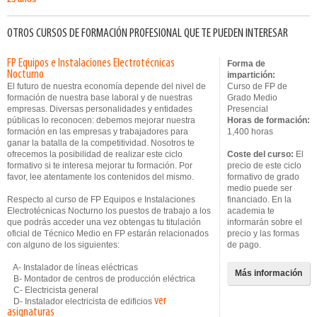
OTROS CURSOS DE FORMACIÓN PROFESIONAL QUE TE PUEDEN INTERESAR
FP Equipos e Instalaciones Electrotécnicas
Forma de
Nocturno
impartición:
El futuro de nuestra economía depende del nivel de
Curso de FP de
formación de nuestra base laboral y de nuestras
Grado Medio
empresas. Diversas personalidades y entidades
Presencial
públicas lo reconocen: debemos mejorar nuestra
Horas de formación:
formación en las empresas y trabajadores para
1,400 horas
ganar la batalla de la competitividad. Nosotros te
ofrecemos la posibilidad de realizar este ciclo
Coste del curso:
El
formativo si te interesa mejorar tu formación. Por
precio de este ciclo
favor, lee atentamente los contenidos del mismo.
formativo de grado
medio puede ser
Respecto al curso de FP Equipos e Instalaciones
financiado. En la
Electrotécnicas Nocturno los puestos de trabajo a los
academia te
que podrás acceder una vez obtengas tu titulación
informarán sobre el
oficial de Técnico Medio en FP estarán relacionados
precio y las formas
con alguno de los siguientes:
de pago.
A- Instalador de líneas eléctricas
Más información
B- Montador de centros de producción eléctrica
C- Electricista general
ver
D- Instalador electricista de edificios
asignaturas