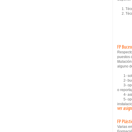
1. Técni
2. Técni
FP Buceo
Respecto
puestos 
titulació
alguno de
1- sold
2- buc
3- opera
o reporta
4- asi
5- opera
instalaci
ver asig
FP Plást
Varias e
Formació