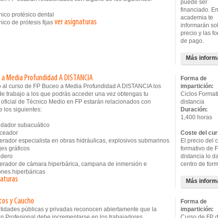
puede ser
financiado. En
co protésico dental
academia te
ver asignaturas
co de prótesis fijas
informarán so
precio y las f
de pago.
Más inform
 a Media Profundidad A DISTANCIA
Forma de
 al curso de FP Buceo a Media Profundidad A DISTANCIA los
impartición:
de trabajo a los que podrás acceder una vez obtengas tu
Ciclos Format
n oficial de Técnico Medio en FP estarán relacionados con
distancia
 los siguientes:
Duración:
1,400 horas
ador subacuático
eador
Coste del cur
dor especialista en obras hidráulicas, explosivos submarinos
El precio del c
jes gráficos
formativo de 
dero
distancia lo d
dor de cámara hiperbárica, campana de inmersión e
centro de for
ones hiperbáricas
naturas
Más inform
icos y Caucho
Forma de
ntidades públicas y privadas reconocen abiertamente que la
impartición:
n Profesional debe incrementarse en los trabajadores
Curso de FP 