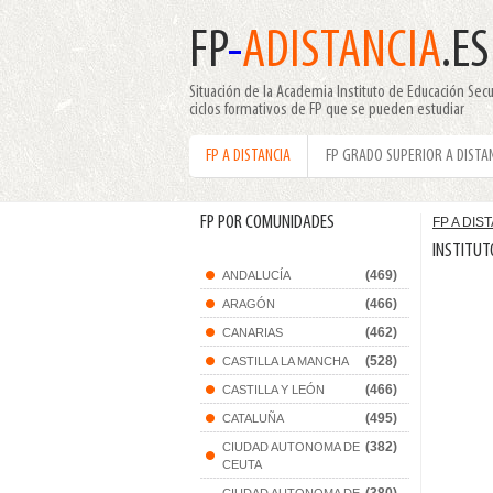
FP
-
ADISTANCIA
.ES
Situación de la Academia Instituto de Educación Secu
ciclos formativos de FP que se pueden estudiar
FP A DISTANCIA
FP GRADO SUPERIOR A DISTA
FP POR COMUNIDADES
FP A DIS
INSTITUT
(469)
ANDALUCÍA
(466)
ARAGÓN
(462)
CANARIAS
(528)
CASTILLA LA MANCHA
(466)
CASTILLA Y LEÓN
(495)
CATALUÑA
(382)
CIUDAD AUTONOMA DE
CEUTA