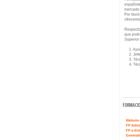
españole
mercado 
Por favor
ofrecemo
Respecto 
que podrá
Superior
1. Ayuda
2. Jefe 
3. Técn
4. Técni
FORMACIO
Website 
FP Admi
FP a dis
Generali