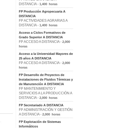
DISTANCIA -
1,400 horas
FP Producción Agropecuaria A
DISTANCIA
FP ACTIVIDADES AGRARIAS A
DISTANCIA -
1,400 horas
Acceso a Ciclos Formativos de
Grado Superior A DISTANCIA
FP ACCESO A DISTANCIA -
2,000
horas
Acceso a la Universidad Mayores de
25 años A DISTANCIA
FP ACCESO A DISTANCIA -
2,000
horas
FP Desarrollo de Proyectos de
Instalaciones de Fluidos Térmicas y
de Manutención A DISTANCIA
FP MANTENIMIENTO Y
SERVICIOS A LA PRODUCCIÓN A
DISTANCIA -
2,000 horas
FP Secretariado A DISTANCIA
FP ADMINISTRACIÓN Y GESTIÓN
A DISTANCIA -
2,000 horas
A
FP Explotación de Sistemas
Informáticos