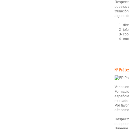
Respecto
puestos 
titulació
alguno de
1- direc
2- jefe 
3- coord
4- encar
FP Próte
Varias e
Formació
españole
mercado 
Por favor
ofrecemo
Respecto 
que podrá
Superior