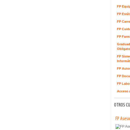
FP Equi
FP Estét
FP Carro
FP Cuida
FP Farm
Graduad
Obligato
FP Sist
Informát
FP Auto
FP Docu
FP Labor
Acceso a
OTROS CU
FP Aseso