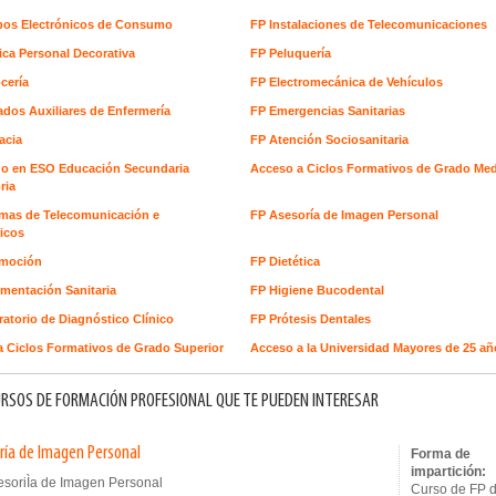
pos Electrónicos de Consumo
FP Instalaciones de Telecomunicaciones
ica Personal Decorativa
FP Peluquería
cería
FP Electromecánica de Vehículos
dos Auxiliares de Enfermería
FP Emergencias Sanitarias
acia
FP Atención Sociosanitaria
o en ESO Educación Secundaria
Acceso a Ciclos Formativos de Grado Me
ria
emas de Telecomunicación e
FP Asesoría de Imagen Personal
icos
moción
FP Dietética
mentación Sanitaria
FP Higiene Bucodental
atorio de Diagnóstico Clínico
FP Prótesis Dentales
 Ciclos Formativos de Grado Superior
Acceso a la Universidad Mayores de 25 añ
RSOS DE FORMACIÓN PROFESIONAL QUE TE PUEDEN INTERESAR
ría de Imagen Personal
Forma de
impartición:
Curso de FP 