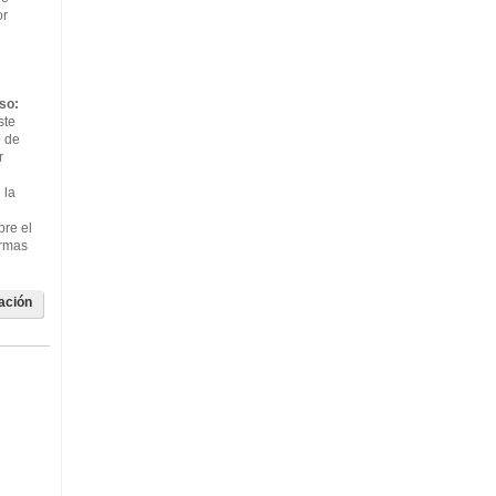
or
so:
ste
o de
r
 la
bre el
ormas
ación