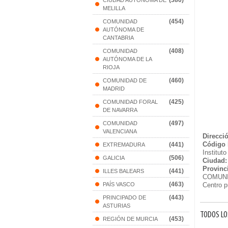
(380)
CIUDAD AUTONOMA DE
MELILLA
(454)
COMUNIDAD
AUTÓNOMA DE
CANTABRIA
(408)
COMUNIDAD
AUTÓNOMA DE LA
RIOJA
(460)
COMUNIDAD DE
MADRID
(425)
COMUNIDAD FORAL
DE NAVARRA
(497)
COMUNIDAD
VALENCIANA
Direcci
Código 
(441)
EXTREMADURA
Institut
(506)
GALICIA
Ciudad:
Provinc
(441)
ILLES BALEARS
COMUNI
(463)
PAÍS VASCO
Centro p
(443)
PRINCIPADO DE
ASTURIAS
TODOS LO
(453)
REGIÓN DE MURCIA