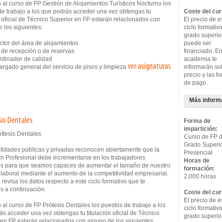
 al curso de FP Gestión de Alojamientos Turísticos Nocturno los
de trabajo a los que podrás acceder una vez obtengas tu
Coste del cur
n oficial de Técnico Superior en FP estarán relacionados con
El precio de e
 los siguientes:
ciclo formativ
grado superio
tor del área de alojamientos
puede ser
de recepción o de reservas
financiado. En
inador de calidad
academia te
ver asignaturas
gado general del servicio de pisos y limpieza
informarán so
precio y las f
de pago.
Más inform
sis Dentales
Forma de
impartición:
Curso de FP 
Grado Superi
ntidades públicas y privadas reconocen abiertamente que la
Presencial
n Profesional debe incrementarse en los trabajadores
Horas de
s para que seamos capaces de aumentar el tamaño de nuestro
formación:
laboral mediante el aumento de la competitividad empresarial.
2,000 horas
, revisa los datos respecto a este ciclo formativo que te
s a continuación.
Coste del cur
El precio de e
al curso de FP Prótesis Dentales los puestos de trabajo a los
ciclo formativ
s acceder una vez obtengas tu titulación oficial de Técnico
grado superio
 en FP estarán relacionados con alguno de los siguientes: