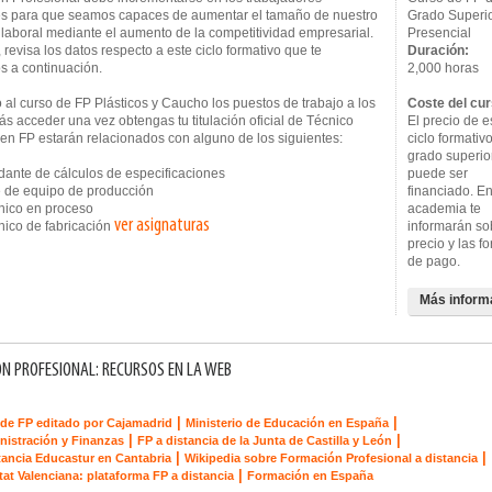
s para que seamos capaces de aumentar el tamaño de nuestro
Grado Superi
laboral mediante el aumento de la competitividad empresarial.
Presencial
, revisa los datos respecto a este ciclo formativo que te
Duración:
s a continuación.
2,000 horas
al curso de FP Plásticos y Caucho los puestos de trabajo a los
Coste del cur
s acceder una vez obtengas tu titulación oficial de Técnico
El precio de e
 en FP estarán relacionados con alguno de los siguientes:
ciclo formativ
grado superio
nte de cálculos de especificaciones
puede ser
de equipo de producción
financiado. En
ico en proceso
academia te
ver asignaturas
co de fabricación
informarán so
precio y las f
de pago.
Más inform
N PROFESIONAL: RECURSOS EN LA WEB
|
|
de FP editado por Cajamadrid
Ministerio de Educación en España
|
|
nistración y Finanzas
FP a distancia de la Junta de Castilla y León
|
|
tancia Educastur en Cantabria
Wikipedia sobre Formación Profesional a distancia
|
tat Valenciana: plataforma FP a distancia
Formación en España