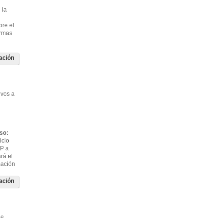
 la
bre el
ormas
ación
ivos a
so:
iclo
FP a
ará el
mación
ación
de