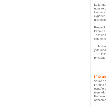
La formac
nuestro 
Con nues
experien
distancia
Respecto
trabajo a
Técnico 
siguiente
1- direc
y de mo
2- técni
privadas
FP Gesti
Varias e
Formació
españole
mercado 
Por favor
ofrecemo