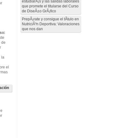
estudiarÃ¡s y las salidas laborales
or
que promete el titularse del Curso
de DiseÃ±o GrÃ¡fico
PrepÃ¡rate y consigue el tÃ­tulo en
NutriciÃ³n Deportiva: Valoraciones
que nos dan
so:
ste
o de
r
 la
bre el
ormas
ación
de
or