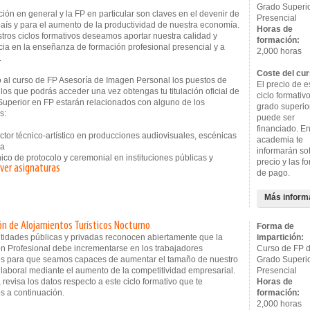
Grado Superi
ión en general y la FP en particular son claves en el devenir de
Presencial
país y para el aumento de la productividad de nuestra economía.
Horas de
tros ciclos formativos deseamos aportar nuestra calidad y
formación:
cia en la enseñanza de formación profesional presencial y a
2,000 horas
.
Coste del cur
 al curso de FP Asesoría de Imagen Personal los puestos de
El precio de e
 los que podrás acceder una vez obtengas tu titulación oficial de
ciclo formativ
Superior en FP estarán relacionados con alguno de los
grado superio
s:
puede ser
financiado. En
tor técnico-artístico en producciones audiovisuales, escénicas
academia te
da
informarán so
co de protocolo y ceremonial en instituciones públicas y
precio y las f
ver asignaturas
de pago.
Más inform
ón de Alojamientos Turísticos Nocturno
Forma de
ntidades públicas y privadas reconocen abiertamente que la
impartición:
n Profesional debe incrementarse en los trabajadores
Curso de FP 
s para que seamos capaces de aumentar el tamaño de nuestro
Grado Superi
laboral mediante el aumento de la competitividad empresarial.
Presencial
, revisa los datos respecto a este ciclo formativo que te
Horas de
s a continuación.
formación:
2,000 horas