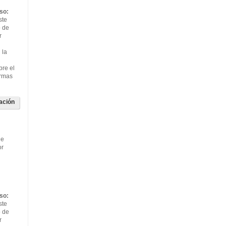
so:
ste
o de
r
 la
bre el
ormas
ación
de
or
so:
ste
o de
r