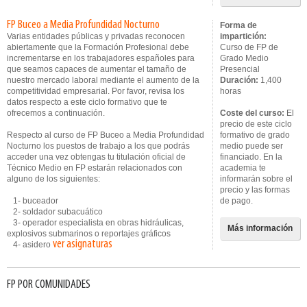
FP Buceo a Media Profundidad Nocturno
Forma de
Varias entidades públicas y privadas reconocen
impartición:
abiertamente que la Formación Profesional debe
Curso de FP de
incrementarse en los trabajadores españoles para
Grado Medio
que seamos capaces de aumentar el tamaño de
Presencial
nuestro mercado laboral mediante el aumento de la
Duración:
1,400
competitividad empresarial. Por favor, revisa los
horas
datos respecto a este ciclo formativo que te
ofrecemos a continuación.
Coste del curso:
El
precio de este ciclo
Respecto al curso de FP Buceo a Media Profundidad
formativo de grado
Nocturno los puestos de trabajo a los que podrás
medio puede ser
acceder una vez obtengas tu titulación oficial de
financiado. En la
Técnico Medio en FP estarán relacionados con
academia te
alguno de los siguientes:
informarán sobre el
precio y las formas
1- buceador
de pago.
2- soldador subacuático
3- operador especialista en obras hidráulicas,
Más información
explosivos submarinos o reportajes gráficos
ver asignaturas
4- asidero
FP POR COMUNIDADES