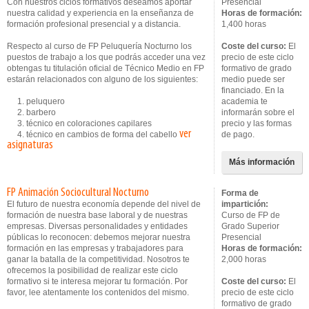
Con nuestros ciclos formativos deseamos aportar
Presencial
nuestra calidad y experiencia en la enseñanza de
Horas de formación:
formación profesional presencial y a distancia.
1,400 horas
Respecto al curso de FP Peluquería Nocturno los
Coste del curso:
El
puestos de trabajo a los que podrás acceder una vez
precio de este ciclo
obtengas tu titulación oficial de Técnico Medio en FP
formativo de grado
estarán relacionados con alguno de los siguientes:
medio puede ser
financiado. En la
1. peluquero
academia te
2. barbero
informarán sobre el
3. técnico en coloraciones capilares
precio y las formas
ver
4. técnico en cambios de forma del cabello
de pago.
asignaturas
Más información
FP Animación Sociocultural Nocturno
Forma de
El futuro de nuestra economía depende del nivel de
impartición:
formación de nuestra base laboral y de nuestras
Curso de FP de
empresas. Diversas personalidades y entidades
Grado Superior
públicas lo reconocen: debemos mejorar nuestra
Presencial
formación en las empresas y trabajadores para
Horas de formación:
ganar la batalla de la competitividad. Nosotros te
2,000 horas
ofrecemos la posibilidad de realizar este ciclo
formativo si te interesa mejorar tu formación. Por
Coste del curso:
El
favor, lee atentamente los contenidos del mismo.
precio de este ciclo
formativo de grado