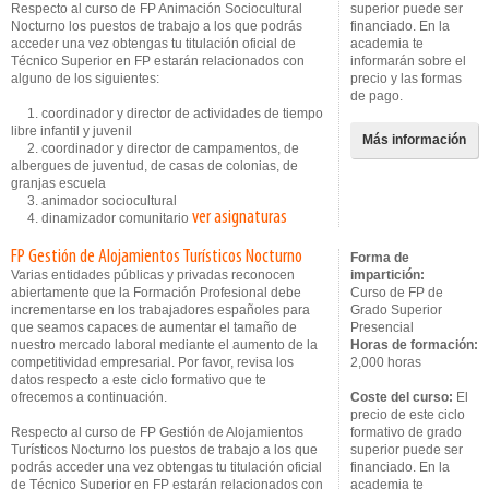
Respecto al curso de FP Animación Sociocultural
superior puede ser
Nocturno los puestos de trabajo a los que podrás
financiado. En la
acceder una vez obtengas tu titulación oficial de
academia te
Técnico Superior en FP estarán relacionados con
informarán sobre el
alguno de los siguientes:
precio y las formas
de pago.
1. coordinador y director de actividades de tiempo
libre infantil y juvenil
Más información
2. coordinador y director de campamentos, de
albergues de juventud, de casas de colonias, de
granjas escuela
3. animador sociocultural
ver asignaturas
4. dinamizador comunitario
FP Gestión de Alojamientos Turísticos Nocturno
Forma de
Varias entidades públicas y privadas reconocen
impartición:
abiertamente que la Formación Profesional debe
Curso de FP de
incrementarse en los trabajadores españoles para
Grado Superior
que seamos capaces de aumentar el tamaño de
Presencial
nuestro mercado laboral mediante el aumento de la
Horas de formación:
competitividad empresarial. Por favor, revisa los
2,000 horas
datos respecto a este ciclo formativo que te
ofrecemos a continuación.
Coste del curso:
El
precio de este ciclo
Respecto al curso de FP Gestión de Alojamientos
formativo de grado
Turísticos Nocturno los puestos de trabajo a los que
superior puede ser
podrás acceder una vez obtengas tu titulación oficial
financiado. En la
de Técnico Superior en FP estarán relacionados con
academia te