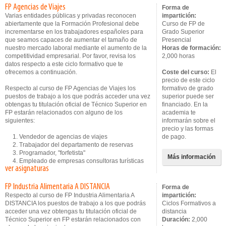
FP Agencias de Viajes
Forma de
Varias entidades públicas y privadas reconocen
impartición:
abiertamente que la Formación Profesional debe
Curso de FP de
incrementarse en los trabajadores españoles para
Grado Superior
que seamos capaces de aumentar el tamaño de
Presencial
nuestro mercado laboral mediante el aumento de la
Horas de formación:
competitividad empresarial. Por favor, revisa los
2,000 horas
datos respecto a este ciclo formativo que te
ofrecemos a continuación.
Coste del curso:
El
precio de este ciclo
Respecto al curso de FP Agencias de Viajes los
formativo de grado
puestos de trabajo a los que podrás acceder una vez
superior puede ser
obtengas tu titulación oficial de Técnico Superior en
financiado. En la
FP estarán relacionados con alguno de los
academia te
siguientes:
informarán sobre el
precio y las formas
1. Vendedor de agencias de viajes
de pago.
2. Trabajador del departamento de reservas
3. Programador, "forfetista"
Más información
4. Empleado de empresas consultoras turísticas
ver asignaturas
FP Industria Alimentaria A DISTANCIA
Forma de
Respecto al curso de FP Industria Alimentaria A
impartición:
DISTANCIA los puestos de trabajo a los que podrás
Ciclos Formativos a
acceder una vez obtengas tu titulación oficial de
distancia
Técnico Superior en FP estarán relacionados con
Duración:
2,000