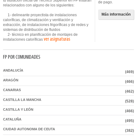
tu titulación oficial de Técnico Superior en FP estarán
de pago.
relacionados con alguno de los siguientes:
Más información
1- delineante proyectista de instalaciones
caloríficas, de climatización y ventilación y
extracción, de instalaciones frigoríficas y de redes y
sistemas de distribución de fluidos
2- técnico en planificación de montajes de
ver asignaturas
instalaciones caloríficas
FP POR COMUNIDADES
ANDALUCÍA
(469)
ARAGÓN
(466)
CANARIAS
(462)
CASTILLA LA MANCHA
(528)
CASTILLA Y LEÓN
(466)
CATALUÑA
(495)
CIUDAD AUTONOMA DE CEUTA
(382)