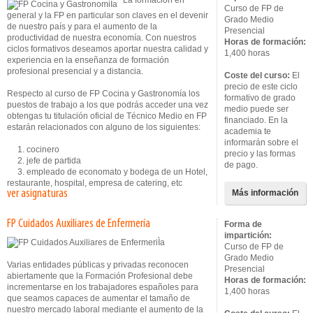
La formación en
Curso de FP de
general y la FP en particular son claves en el devenir
Grado Medio
de nuestro país y para el aumento de la
Presencial
productividad de nuestra economía. Con nuestros
Horas de formación:
ciclos formativos deseamos aportar nuestra calidad y
1,400 horas
experiencia en la enseñanza de formación
profesional presencial y a distancia.
Coste del curso:
El
precio de este ciclo
Respecto al curso de FP Cocina y Gastronomía los
formativo de grado
puestos de trabajo a los que podrás acceder una vez
medio puede ser
obtengas tu titulación oficial de Técnico Medio en FP
financiado. En la
estarán relacionados con alguno de los siguientes:
academia te
informarán sobre el
1. cocinero
precio y las formas
2. jefe de partida
de pago.
3. empleado de economato y bodega de un Hotel,
restaurante, hospital, empresa de catering, etc
ver asignaturas
Más información
FP Cuidados Auxiliares de Enfermería
Forma de
impartición:
Curso de FP de
Grado Medio
Varias entidades públicas y privadas reconocen
Presencial
abiertamente que la Formación Profesional debe
Horas de formación:
incrementarse en los trabajadores españoles para
1,400 horas
que seamos capaces de aumentar el tamaño de
nuestro mercado laboral mediante el aumento de la