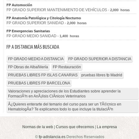
FP Automoción
FP GRADO SUPERIOR MANTENIMIENTO DE VEHÍCULOS -
2,000 horas
FP Anatomía Patológica y Citología Nocturno
FP GRADO SUPERIOR SANIDAD -
2,000 horas
FP Emergencias Sanitarias
FP GRADO MEDIO SANIDAD -
1,400 horas
FP A DISTANCIA MÁS BUSCADA
FP GRADO MEDIO A DISTANCIA
FP GRADO SUPERIOR A DISTANCIA
FP Obras de Albañilería
FP Restauración
PRUEBAS LIBRES FP ISLAS CANARIAS
pruebas libres fp Madrid
PRUEBAS LIBRES FP BARCELONA
Valoraciones y apreciaciones de los Estudiantes sobre aprender la
FormaciÃ³n en AnÃ¡lisis ClÃ­nicos Veterinarios
Â¿Quieres enterarte del temario del curso para ser un TÃ©cnico en
HematologÃ­a? Te explicamos todo lo que incluye la titulaciÃ³n
Normas de la web
|
Cursos que ofrecemos
|
La empresa
©
fp-adistancia.es
Derechos Reservados