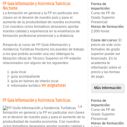
FP Guía Información y Asistencia Turísticas
Forma de
Nocturno
impartición:
La formación en general y la FP en particular son
Curso de FP de
claves en el devenir de nuestro país y para el
Grado Superior
aumento de la productividad de nuestra economía.
Presencial
Con nuestros ciclos formativos deseamos aportar
Horas de formación:
nuestra calidad y experiencia en la enseñanza de
2,000 horas
formación profesional presencial y a distancia.
Coste del curso:
El
Respecto al curso de FP Guía Información y
precio de este ciclo
Asistencia Turísticas Nocturno los puestos de trabajo
formativo de grado
a los que podrás acceder una vez obtengas tu
superior puede ser
titulación oficial de Técnico Superior en FP estarán
financiado. En la
relacionados con alguno de los siguientes:
academia te
informarán sobre el
1- guía local
precio y las formas
2- guía acompañante
de pago.
3- guía en bienes de interés local
ver asignaturas
4- informador turístico
Más información
FP Guía Información y Asistencia Turísticas
Forma de
impartición:
La
Curso de FP de
formación en general y la FP en particular son claves
Grado Superior
en el devenir de nuestro país y para el aumento de la
Presencial
productividad de nuestra economía. Con nuestros
Horas de formación:
ciclos formativos deseamos aportar nuestra calidad y