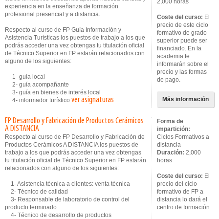
2,000 horas
experiencia en la enseñanza de formación
profesional presencial y a distancia.
Coste del curso:
El
precio de este ciclo
Respecto al curso de FP Guía Información y
formativo de grado
Asistencia Turísticas los puestos de trabajo a los que
superior puede ser
podrás acceder una vez obtengas tu titulación oficial
financiado. En la
de Técnico Superior en FP estarán relacionados con
academia te
alguno de los siguientes:
informarán sobre el
precio y las formas
1- guía local
de pago.
2- guía acompañante
3- guía en bienes de interés local
ver asignaturas
Más información
4- informador turístico
FP Desarrollo y Fabricación de Productos Cerámicos
Forma de
A DISTANCIA
impartición:
Respecto al curso de FP Desarrollo y Fabricación de
Ciclos Formativos a
Productos Cerámicos A DISTANCIA los puestos de
distancia
trabajo a los que podrás acceder una vez obtengas
Duración:
2,000
tu titulación oficial de Técnico Superior en FP estarán
horas
relacionados con alguno de los siguientes:
Coste del curso:
El
1- Asistencia técnica a clientes: venta técnica
precio del ciclo
2- Técnico de calidad
formativo de FP a
3- Responsable de laboratorio de control del
distancia lo dará el
producto terminado
centro de formación
4- Técnico de desarrollo de productos